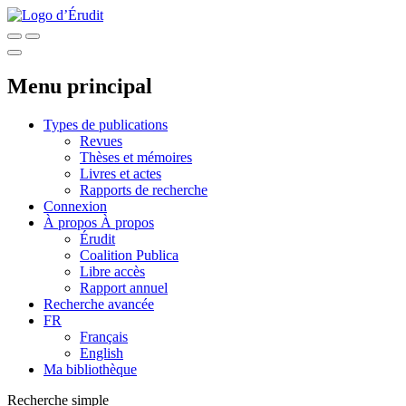
Menu principal
Types de publications
Revues
Thèses et mémoires
Livres et actes
Rapports de recherche
Connexion
À propos
À propos
Érudit
Coalition Publica
Libre accès
Rapport annuel
Recherche avancée
FR
Français
English
Ma bibliothèque
Recherche simple