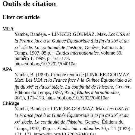
Outils de citation
Citer cet article
MLA
Yamba, Bandeja. « LINIGER-GOUMAZ, Max.
Les USA et
e
la France face à la Guinée Équatoriale à la fin du xix
et du
e
xx
siècle. La continuité de l'histoire.
Genève, Éditions du
Temps, 1997, 95 p. »
Études internationales
, volume 30,
numéro 1, 1999, p. 171–173.
https://doi.org/10.7202/704010ar
APA
Yamba, B. (1999). Compte rendu de [LINIGER-GOUMAZ,
Max.
Les USA et la France face à la Guinée Équatoriale à la
e
e
fin du xix
et du xx
siècle. La continuité de l'histoire.
Genève,
Éditions du Temps, 1997, 95 p.]
Études internationales
,
30
(1), 171–173. https://doi.org/10.7202/704010ar
Chicago
Yamba, Bandeja « LINIGER-GOUMAZ, Max.
Les USA et
e
la France face à la Guinée Équatoriale à la fin du xix
et du
e
xx
siècle. La continuité de l'histoire.
Genève, Éditions du
o
Temps, 1997, 95 p. ».
Études internationales
30, n
1 (1999) :
171–173. https://doi.org/10.7202/704010ar