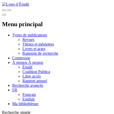
Menu principal
Types de publications
Revues
Thèses et mémoires
Livres et actes
Rapports de recherche
Connexion
À propos
À propos
Érudit
Coalition Publica
Libre accès
Rapport annuel
Recherche avancée
FR
Français
English
Ma bibliothèque
Recherche simple