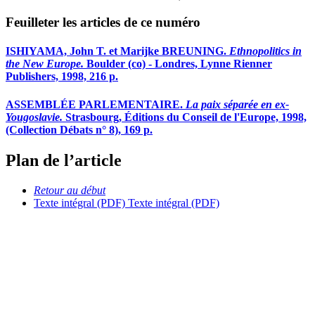
Feuilleter les articles de ce numéro
ISHIYAMA, John T. et Marijke BREUNING.
Ethnopolitics in
the New Europe.
Boulder (co) - Londres, Lynne Rienner
Publishers, 1998, 216 p.
ASSEMBLÉE PARLEMENTAIRE.
La paix séparée en ex-
Yougoslavie.
Strasbourg, Éditions du Conseil de l'Europe, 1998,
(Collection Débats n° 8), 169 p.
Plan de l’article
Retour au début
Texte intégral (PDF)
Texte intégral (PDF)