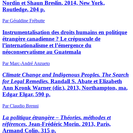
N
ordin
et Shaun B
reslin
, 2014, New York,
Routledge, 204 p.
Par Géraldine Frébutte
Instrumentalisation des droits humains en politique
étrangère canadienne ? Le crépuscule de
l’internationalisme et l’émergence du
néoconservatisme au Guatemala
Par Marc-André Anzueto
Climate Change and Indigenous Peoples. The Search
for Legal Remedies,
Randall S. A
bate
et Elizabeth
Ann K
ronk
W
arner
(dir.), 2013, Northampton,
ma
,
Edgar Elgar, 590 p.
Par Claudio Brenni
La politique étrangère – Théories, méthodes et
références
, Jean-Frédéric M
orin
, 2013, Paris,
Armand Colin, 315 p.