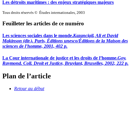
Les détroits maritimes : des enjeux stratégiques majeurs
Tous droits réservés © Études internationales, 2003
Feuilleter les articles de ce numéro
Les sciences sociales dans le monde.
Kazancigil
, Ali et David
Makinson
(dir.). Paris, Éditions
unesco
/Éditions de la Maison des
sciences de l’homme, 2001, 402 p.
La Cour internationale de justice et les droits de l’homme.
Goy
,
Raymond. Coll. Droit et Justice, Bruylant, Bruxelles, 2002, 222 p.
Plan de l’article
Retour au début