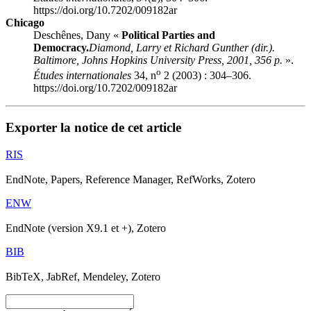
https://doi.org/10.7202/009182ar
Chicago
Deschênes, Dany «
Political Parties and
Democracy.
Diamond
, Larry et Richard
Gunther
(dir.).
Baltimore, Johns Hopkins University Press, 2001, 356 p.
».
o
Études internationales
34, n
2 (2003) : 304–306.
https://doi.org/10.7202/009182ar
Exporter la notice de cet article
RIS
EndNote, Papers, Reference Manager, RefWorks, Zotero
ENW
EndNote (version X9.1 et +), Zotero
BIB
BibTeX, JabRef, Mendeley, Zotero