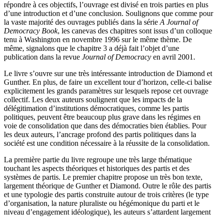
répondre à ces objectifs, l’ouvrage est divisé en trois parties en plus
d’une introduction et d’une conclusion. Soulignons que comme pour
la vaste majorité des ouvrages publiés dans la série
A Journal of
Democracy Book
, les canevas des chapitres sont issus d’un colloque
tenu à Washington en novembre 1996 sur le même thème. De
même, signalons que le chapitre 3 a déjà fait l’objet d’une
publication dans la revue
Journal of Democracy
en avril 2001.
Le livre s’ouvre sur une très intéressante introduction de Diamond et
Gunther. En plus, de faire un excellent tour d’horizon, celle-ci balise
explicitement les grands paramètres sur lesquels repose cet ouvrage
collectif. Les deux auteurs soulignent que les impacts de la
délégitimation d’institutions démocratiques, comme les partis
politiques, peuvent être beaucoup plus grave dans les régimes en
voie de consolidation que dans des démocraties bien établies. Pour
les deux auteurs, l’ancrage profond des partis politiques dans la
société est une condition nécessaire à la réussite de la consolidation.
La première partie du livre regroupe une très large thématique
touchant les aspects théoriques et historiques des partis et des
systèmes de partis. Le premier chapitre propose un très bon texte,
largement théorique de Gunther et Diamond. Outre le rôle des partis
et une typologie des partis construite autour de trois critères (le type
d’organisation, la nature pluraliste ou hégémonique du parti et le
niveau d’engagement idéologique), les auteurs s’attardent largement