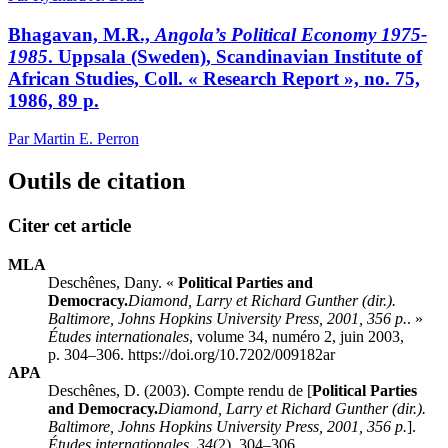
Bhagavan, M.R.,
Angola’s Political Economy 1975-
1985
. Uppsala (Sweden), Scandinavian Institute of
African Studies, Coll. « Research Report », no. 75,
1986, 89 p.
Par Martin E. Perron
Outils de citation
Citer cet article
MLA
Deschênes, Dany. «
Political Parties and
Democracy.
Diamond
, Larry et Richard
Gunther
(dir.).
Baltimore, Johns Hopkins University Press, 2001, 356 p.
. »
Études internationales
, volume 34, numéro 2, juin 2003,
p. 304–306. https://doi.org/10.7202/009182ar
APA
Deschênes, D. (2003). Compte rendu de [
Political Parties
and Democracy.
Diamond
, Larry et Richard
Gunther
(dir.).
Baltimore, Johns Hopkins University Press, 2001, 356 p.
].
Études internationales
,
34
(2), 304–306.