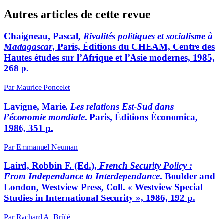
Autres articles de cette revue
Chaigneau, Pascal,
Rivalités politiques et socialisme à
Madagascar
, Paris, Éditions du CHEAM, Centre des
Hautes études sur l’Afrique et l’Asie modernes, 1985,
268 p.
Par Maurice Poncelet
Lavigne, Marie,
Les relations Est-Sud dans
l’économie mondiale
. Paris, Éditions Économica,
1986, 351 p.
Par Emmanuel Neuman
Laird, Robbin F. (Ed.),
French Security Policy
:
From Independance to Interdependance
. Boulder and
London, Westview Press, Coll. « Westview Special
Studies in International Security », 1986, 192 p.
Par Rychard A. Brûlé