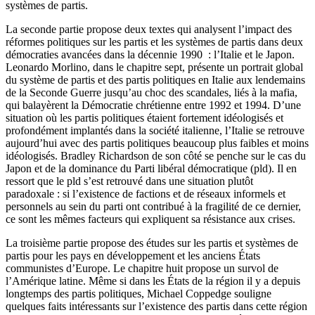
systèmes de partis.
La seconde partie propose deux textes qui analysent l’impact des
réformes politiques sur les partis et les systèmes de partis dans deux
démocraties avancées dans la décennie 1990 : l’Italie et le Japon.
Leonardo Morlino, dans le chapitre sept, présente un portrait global
du système de partis et des partis politiques en Italie aux lendemains
de la Seconde Guerre jusqu’au choc des scandales, liés à la mafia,
qui balayèrent la Démocratie chrétienne entre 1992 et 1994. D’une
situation où les partis politiques étaient fortement idéologisés et
profondément implantés dans la société italienne, l’Italie se retrouve
aujourd’hui avec des partis politiques beaucoup plus faibles et moins
idéologisés. Bradley Richardson de son côté se penche sur le cas du
Japon et de la dominance du Parti libéral démocratique (
pld
). Il en
ressort que le
pld
s’est retrouvé dans une situation plutôt
paradoxale : si l’existence de factions et de réseaux informels et
personnels au sein du parti ont contribué à la fragilité de ce dernier,
ce sont les mêmes facteurs qui expliquent sa résistance aux crises.
La troisième partie propose des études sur les partis et systèmes de
partis pour les pays en développement et les anciens États
communistes d’Europe. Le chapitre huit propose un survol de
l’Amérique latine. Même si dans les États de la région il y a depuis
longtemps des partis politiques, Michael Coppedge souligne
quelques faits intéressants sur l’existence des partis dans cette région