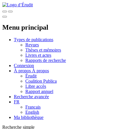
Menu principal
Types de publications
Revues
Thèses et mémoires
Livres et actes
Rapports de recherche
Connexion
À propos
À propos
Érudit
Coalition Publica
Libre accès
Rapport annuel
Recherche avancée
FR
Français
English
Ma bibliothèque
Recherche simple