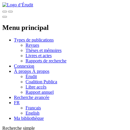
Menu principal
Types de publications
Revues
Thèses et mémoires
Livres et actes
Rapports de recherche
Connexion
À propos
À propos
Érudit
Coalition Publica
Libre accès
Rapport annuel
Recherche avancée
FR
Français
English
Ma bibliothèque
Recherche simple