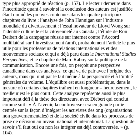
type plus approprié de réaction (p. 157). Le lecteur demeure dans
l’incertitude quant à savoir si la conclusion des auteurs est justifiée
étant donné les preuves contenues dans les quatre principaux
chapitres du livre : l’analyse de John Hannigan sur l’industrie
mondiale du divertissement ; l’essai novateur de Lloyd Wong sur
l’identité culturelle et la citoyenneté au Canada ; l’étude de Ron
Deibert de la campagne réussie sur internet contre l’Accord
multilatéral sur l’investissement (
ami
), probablement l’article le plus
utile pour les professeurs de relations internationales et des
mouvements sociaux et qui a déjà paru dans le
International Studies
Perspectives
, et le chapitre de Marc Raboy sur la politique de la
communication. Encore une fois, on perçoit une perspective
canadienne dans ces analyses, ce qui va de pair avec l’origine des
auteurs, mais qui nuit par le fait même à la perspicacité et à l’utilité
générales du volume. L’équilibre est aussi problématique, dans la
mesure où certains chapitres traînent en longueur – heureusement, le
meilleur est le plus court. Cette analyse représente aussi le plus
important défi à la thèse des directeurs, avec Diebert qui conclut
comme suit : « À l’avenir, la controverse sera en grande partie
centrée sur la façon d’intégrer les activistes des
ong
(organisations
non gouvernementales) et de la société civile dans les processus de
prise de décision au niveau national et international. La question de
savoir s’il faut oui ou non les intégrer est déjà controversée. » (p.
104).