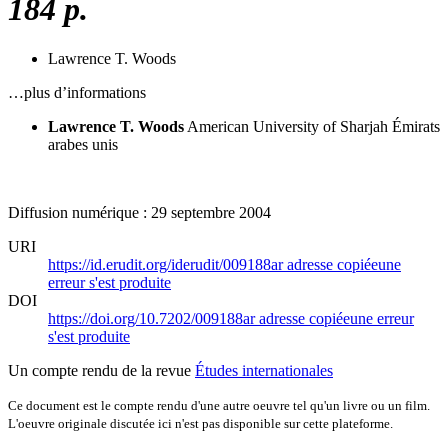
184 p.
Lawrence T. Woods
…plus d’informations
Lawrence T. Woods
American University of Sharjah
Émirats
arabes unis
Diffusion numérique : 29 septembre 2004
URI
https://id.erudit.org/iderudit/009188ar
adresse copiée
une
erreur s'est produite
DOI
https://doi.org/10.7202/009188ar
adresse copiée
une erreur
s'est produite
Un compte rendu de la revue
Études internationales
Ce document est le compte rendu d'une autre oeuvre tel qu'un livre ou un film.
L'oeuvre originale discutée ici n'est pas disponible sur cette plateforme.