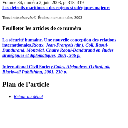
Volume 34, numéro 2, juin 2003
, p. 318–319
Les détroits maritimes : des enjeux stratégiques majeurs
Tous droits réservés © Études internationales, 2003
Feuilleter les articles de ce numéro
La sécurité humaine. Une nouvelle conception des relations
internationales.
Rioux
, Jean-François (dir.). Coll. Raoul-
Dandurand, Montréal, Chaire Raoul-Dandurand en études
stratégiques et diplomatiques, 2001, 366 p.
International Civil Society.
Colas
, Alejandros. Oxford,
uk
,
Blackwell Publishing, 2001, 230 p.
Plan de l’article
Retour au début