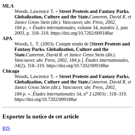
MLA
Woods, Lawrence T. «
Street Protests and Fantasy Parks.
Globalization, Culture and the State.
Cameron
, David R. et
Janice
Gross Stein
(dir.). Vancouver,
ubc
Press, 2002,
184 p.
. »
Études internationales
, volume 34, numéro 2, juin
2003, p. 318–319. https://doi.org/10.7202/009188ar
APA
Woods, L. T. (2003). Compte rendu de [
Street Protests and
Fantasy Parks. Globalization, Culture and the
State.
Cameron
, David R. et Janice
Gross Stein
(dir.).
Vancouver,
ubc
Press, 2002, 184 p.
].
Études internationales
,
34
(2), 318–319. https://doi.org/10.7202/009188ar
Chicago
Woods, Lawrence T. «
Street Protests and Fantasy Parks.
Globalization, Culture and the State.
Cameron
, David R. et
Janice
Gross Stein
(dir.). Vancouver,
ubc
Press, 2002,
o
184 p.
».
Études internationales
34, n
2 (2003) : 318–319.
https://doi.org/10.7202/009188ar
Exporter la notice de cet article
RIS