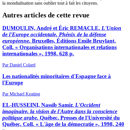
la mondialisation sans oublier tout à fait les citoyens.
Autres articles de cette revue
DUMOULIN, André et Éric REMACLE.
L'Union
de l'Europe occidentale, Phénix de la défense
européenne.
Bruxelles, Éditions Emile Bruylant,
Coll. « Organisations internationales et relations
internationales », 1998, 628 p.
Par Daniel Colard
Les nationalités minoritaires d'Espagne face à
l'Europe
Par Michael Keating
EL-HUSSEINI, Nassib Samir.
L'Occident
imaginaire, la vision de l'Autre dans la conscience
politique arabe.
Québec, Presses de l'Université du
Québec, Coll. « L'âge de la démocratie », 1998, 240