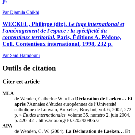
p.
Par Djamila Chikhi
WECKEL, Philippe (dir.).
Le juge international et
l'aménagement de l'espace : la spécificité du
contentieux territorial.
Paris, Éditions A. Pédone,
Coll. Contentieux international, 1998, 232 p.
Par Saïd Hamdouni
Outils de citation
Citer cet article
MLA
de Wenden, Catherine W. «
La Déclaration de Laeken… Et
après ?
Annales d’études européennes de l’Université
catholique de Louvain
, Bruxelles, Bruylant, vol. 6, 2002, 272
p. »
Études internationales
, volume 35, numéro 2, juin 2004,
p. 420–421. https://doi.org/10.7202/009067ar
APA
de Wenden, C. W. (2004).
La Déclaration de Laeken… Et