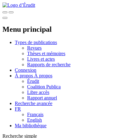
Menu principal
Types de publications
Revues
Thèses et mémoires
Livres et actes
Rapports de recherche
Connexion
À propos
À propos
Érudit
Coalition Publica
Libre accès
Rapport annuel
Recherche avancée
FR
Français
English
Ma bibliothèque
Recherche simple