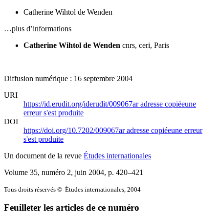
Catherine Wihtol de Wenden
…plus d’informations
Catherine Wihtol de Wenden
cnrs
,
ceri
, Paris
Diffusion numérique : 16 septembre 2004
URI
https://id.erudit.org/iderudit/009067ar
adresse copiée
une
erreur s'est produite
DOI
https://doi.org/10.7202/009067ar
adresse copiée
une erreur
s'est produite
Un document de la revue
Études internationales
Volume 35, numéro 2, juin 2004
, p. 420–421
Tous droits réservés © Études internationales, 2004
Feuilleter les articles de ce numéro