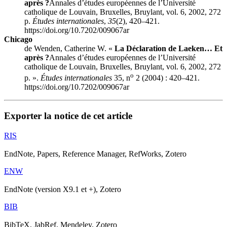
après ?
Annales d’études européennes de l’Université
catholique de Louvain
, Bruxelles, Bruylant, vol. 6, 2002, 272
p.
Études internationales
,
35
(2), 420–421.
https://doi.org/10.7202/009067ar
Chicago
de Wenden, Catherine W. «
La Déclaration de Laeken… Et
après ?
Annales d’études européennes de l’Université
catholique de Louvain
, Bruxelles, Bruylant, vol. 6, 2002, 272
o
p. ».
Études internationales
35, n
2 (2004) : 420–421.
https://doi.org/10.7202/009067ar
Exporter la notice de cet article
RIS
EndNote, Papers, Reference Manager, RefWorks, Zotero
ENW
EndNote (version X9.1 et +), Zotero
BIB
BibTeX, JabRef, Mendeley, Zotero