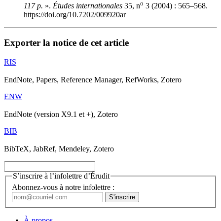
o
117 p.
».
Études internationales
35, n
3 (2004) : 565–568.
https://doi.org/10.7202/009920ar
Exporter la notice de cet article
RIS
EndNote, Papers, Reference Manager, RefWorks, Zotero
ENW
EndNote (version X9.1 et +), Zotero
BIB
BibTeX, JabRef, Mendeley, Zotero
S’inscrire à l’infolettre d’Érudit
Abonnez-vous à notre infolettre :
À propos