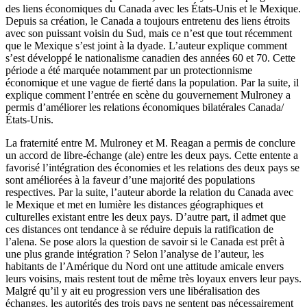
des liens économiques du Canada avec les États-Unis et le Mexique.
Depuis sa création, le Canada a toujours entretenu des liens étroits
avec son puissant voisin du Sud, mais ce n’est que tout récemment
que le Mexique s’est joint à la dyade. L’auteur explique comment
s’est développé le nationalisme canadien des années 60 et 70. Cette
période a été marquée notamment par un protectionnisme
économique et une vague de fierté dans la population. Par la suite, il
explique comment l’entrée en scène du gouvernement Mulroney a
permis d’améliorer les relations économiques bilatérales Canada/
États-Unis.
La fraternité entre M. Mulroney et M. Reagan a permis de conclure
un accord de libre-échange (
ale
) entre les deux pays. Cette entente a
favorisé l’intégration des économies et les relations des deux pays se
sont améliorées à la faveur d’une majorité des populations
respectives. Par la suite, l’auteur aborde la relation du Canada avec
le Mexique et met en lumière les distances géographiques et
culturelles existant entre les deux pays. D’autre part, il admet que
ces distances ont tendance à se réduire depuis la ratification de
l’
alena
. Se pose alors la question de savoir si le Canada est prêt à
une plus grande intégration ? Selon l’analyse de l’auteur, les
habitants de l’Amérique du Nord ont une attitude amicale envers
leurs voisins, mais restent tout de même très loyaux envers leur pays.
Malgré qu’il y ait eu progression vers une libéralisation des
échanges, les autorités des trois pays ne sentent pas nécessairement