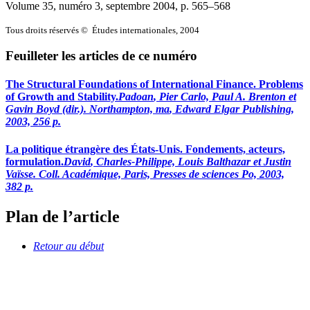
Volume 35, numéro 3, septembre 2004
, p. 565–568
Tous droits réservés © Études internationales, 2004
Feuilleter les articles de ce numéro
The Structural Foundations of International Finance. Problems
of Growth and Stability.
Padoan
, Pier Carlo, Paul A.
Brenton
et
Gavin
Boyd
(dir.). Northampton,
ma
, Edward Elgar Publishing,
2003, 256 p.
La politique étrangère des États-Unis. Fondements, acteurs,
formulation.
David
, Charles-Philippe, Louis
Balthazar
et Justin
Vaïsse
. Coll. Académique, Paris, Presses de sciences Po, 2003,
382 p.
Plan de l’article
Retour au début