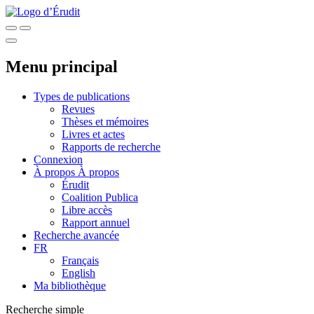
Menu principal
Types de publications
Revues
Thèses et mémoires
Livres et actes
Rapports de recherche
Connexion
À propos
À propos
Érudit
Coalition Publica
Libre accès
Rapport annuel
Recherche avancée
FR
Français
English
Ma bibliothèque
Recherche simple