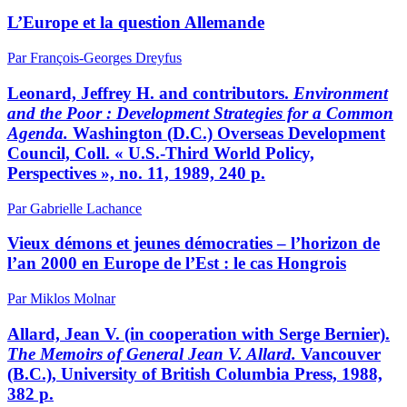
L’Europe et la question Allemande
Par François-Georges Dreyfus
Leonard, Jeffrey H. and contributors.
Environment
and the Poor
: Development Strategies for a Common
Agenda.
Washington (D.C.) Overseas Development
Council, Coll. « U.S.-Third World Policy,
Perspectives », no. 11, 1989, 240 p.
Par Gabrielle Lachance
Vieux démons et jeunes démocraties – l’horizon de
l’an 2000 en Europe de l’Est : le cas Hongrois
Par Miklos Molnar
Allard, Jean V. (in cooperation with Serge Bernier).
The Memoirs of General Jean V. Allard.
Vancouver
(B.C.), University of British Columbia Press, 1988,
382 p.