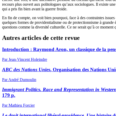
recours plus ouvert aux politologues qu’aux sociologues. Il existe une
qui a pris fin bien avant la guerre froide.
En fin de compte, on voit bien pourquoi, face à des contraintes issues 
quelques formes de providentialisme ou de protectionnisme à grande é
questions comme la diversité culturelle. Ce ne serait qu’à ce moment 
Autres articles de cette revue
Introduction :
R
aymond Aron, un classique de la pens
Par Jean-Vincent Holeindre
ABC des Nations Unies
, Organisation des Nations Unie
Par André Dumoulin
Immigrant Politics. Race and Representation in Weste
179 p.
Par Mathieu Forcier
Le droit international libéral-providence. Une histoire d