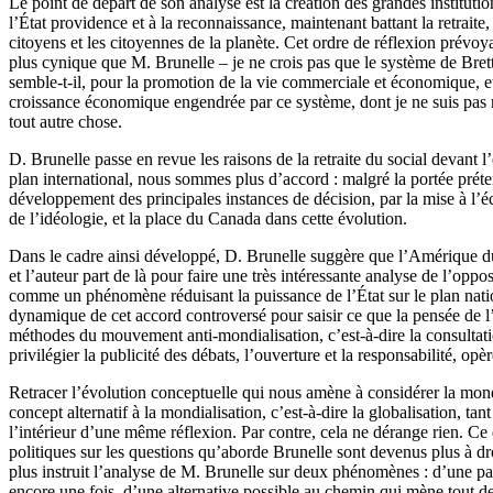
Le point de départ de son analyse est la création des grandes institutio
l’État providence et à la reconnaissance, maintenant battant la retraite,
citoyens et les citoyennes de la planète. Cet ordre de réflexion prévoyai
plus cynique que M. Brunelle – je ne crois pas que le système de Bret
semble-t-il, pour la promotion de la vie commerciale et économique, et 
croissance économique engendrée par ce système, dont je ne suis pas 
tout autre chose.
D. Brunelle passe en revue les raisons de la retraite du social devant 
plan international, nous sommes plus d’accord : malgré la portée préte
développement des principales instances de décision, par la mise à l’éc
de l’idéologie, et la place du Canada dans cette évolution.
Dans le cadre ainsi développé, D. Brunelle suggère que l’Amérique du 
et l’auteur part de là pour faire une très intéressante analyse de l’opp
comme un phénomène réduisant la puissance de l’État sur le plan nationa
dynamique de cet accord controversé pour saisir ce que la pensée de l’
méthodes du mouvement anti-mondialisation, c’est-à-dire la consultatio
privilégier la publicité des débats, l’ouverture et la responsabilité, o
Retracer l’évolution conceptuelle qui nous amène à considérer la mondi
concept alternatif à la mondialisation, c’est-à-dire la globalisation, 
l’intérieur d’une même réflexion. Par contre, cela ne dérange rien. Ce q
politiques sur les questions qu’aborde Brunelle sont devenus plus à d
plus instruit l’analyse de M. Brunelle sur deux phénomènes : d’une part,
encore une fois, d’une alternative possible au chemin qui mène tout de