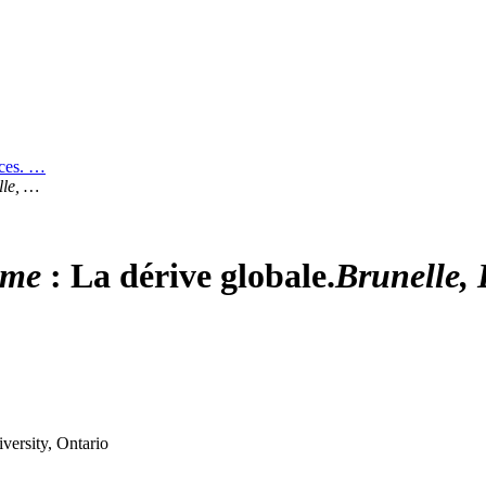
nces. …
lle
, …
sme
:
La dérive globale.
B
runelle
,
ersity, Ontario