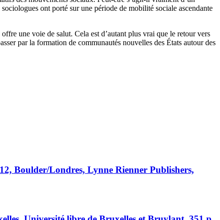
s sociologues ont porté sur une période de mobilité sociale ascendante
ffre une voie de salut. Cela est d’autant plus vrai que le retour vers
passer par la formation de communautés nouvelles des États autour des
2012, Boulder/Londres, Lynne Rienner Publishers,
elles, Université libre de Bruxelles et Bruylant, 351 p.