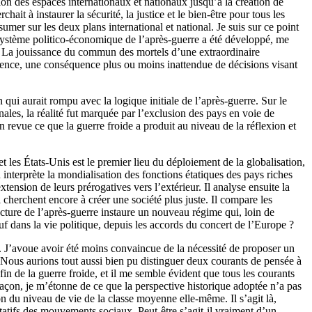
tion des espaces internationaux et nationaux jusqu’à la création de
ait à instaurer la sécurité, la justice et le bien-être pour tous les
sumer sur les deux plans international et national. Je suis sur ce point
 système politico-économique de l’après-guerre a été développé, me
rre. La jouissance du commun des mortels d’une extraordinaire
dence, une conséquence plus ou moins inattendue de décisions visant
 qui aurait rompu avec la logique initiale de l’après-guerre. Sur le
les, la réalité fut marquée par l’exclusion des pays en voie de
n revue ce que la guerre froide a produit au niveau de la réflexion et
les États-Unis est le premier lieu du déploiement de la globalisation,
n interprète la mondialisation des fonctions étatiques des pays riches
ension de leurs prérogatives vers l’extérieur. Il analyse ensuite la
cherchent encore à créer une société plus juste. Il compare les
itecture de l’après-guerre instaure un nouveau régime qui, loin de
euf dans la vie politique, depuis les accords du concert de l’Europe ?
r. J’avoue avoir été moins convaincue de la nécessité de proposer un
t. Nous aurions tout aussi bien pu distinguer deux courants de pensée à
fin de la guerre froide, et il me semble évident que tous les courants
açon, je m’étonne de ce que la perspective historique adoptée n’a pas
ion du niveau de vie de la classe moyenne elle-même. Il s’agit là,
tatifs des mouvements sociaux. Peut-être s’agit-il vraiment d’un