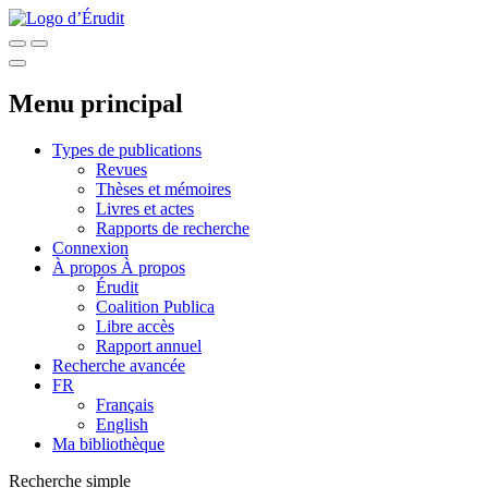
Menu principal
Types de publications
Revues
Thèses et mémoires
Livres et actes
Rapports de recherche
Connexion
À propos
À propos
Érudit
Coalition Publica
Libre accès
Rapport annuel
Recherche avancée
FR
Français
English
Ma bibliothèque
Recherche simple