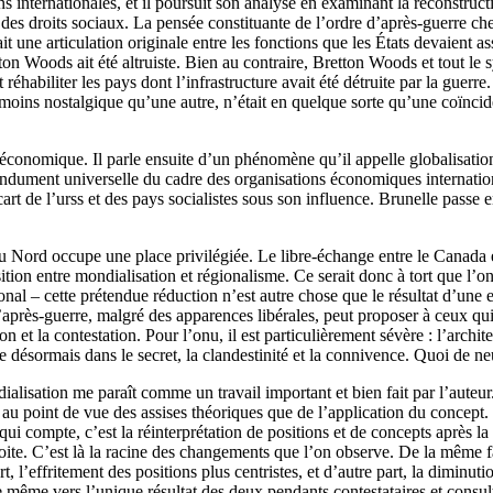
ns internationales, et il poursuit son analyse en examinant la reconstruc
 des droits sociaux. La pensée constituante de l’ordre d’après-guerre cherch
t une articulation originale entre les fonctions que les États devaient as
ton Woods ait été altruiste. Bien au contraire, Bretton Woods et tout le
réhabiliter les pays dont l’infrastructure avait été détruite par la gue
moins nostalgique qu’une autre, n’était en quelque sorte qu’une coïnci
l’économique. Il parle ensuite d’un phénomène qu’il appelle globalisation
ndument universelle du cadre des organisations économiques internationa
art de l’
urss
et des pays socialistes sous son influence. Brunelle passe e
Nord occupe une place privilégiée. Le libre-échange entre le Canada et 
osition entre mondialisation et régionalisme. Ce serait donc à tort que l’o
l – cette prétendue réduction n’est autre chose que le résultat d’une ext
après-guerre, malgré des apparences libérales, peut proposer à ceux qui 
n et la contestation. Pour l’
onu
, il est particulièrement sévère : l’arch
père désormais dans le secret, la clandestinité et la connivence. Quoi de n
alisation me paraît comme un travail important et bien fait par l’auteu
tant au point de vue des assises théoriques que de l’application du concep
ui compte, c’est la réinterprétation de positions et de concepts après la 
roite. C’est là la racine des changements que l’on observe. De la même f
 l’effritement des positions plus centristes, et d’autre part, la diminut
 même vers l’unique résultat des deux pendants contestataires et consul