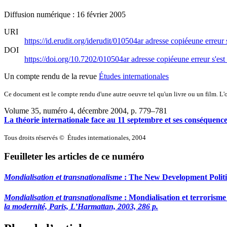
Diffusion numérique : 16 février 2005
URI
https://id.erudit.org/iderudit/010504ar
adresse copiée
une erreur 
DOI
https://doi.org/10.7202/010504ar
adresse copiée
une erreur s'est
Un compte rendu de la revue
Études internationales
Ce document est le compte rendu d'une autre oeuvre tel qu'un livre ou un film. L'oe
Volume 35, numéro 4, décembre 2004
, p. 779–781
La théorie internationale face au 11 septembre et ses conséquences.
Tous droits réservés © Études internationales, 2004
Feuilleter les articles de ce numéro
Mondialisation et transnationalisme
:
The New Development Politi
Mondialisation et transnationalisme
:
Mondialisation et terrorisme
la modernité, Paris, L’Harmattan, 2003, 286 p.