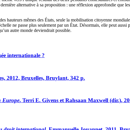
 dernière alternative à sa proposition : une réflexion approfondie que le
des hauteurs mêmes des États, seule la mobilisation citoyenne mondiale o
chelle ne passe plus seulement par un État. Désormais, elle peut aussi 
qu’un autre monde deviendrait possible.
ée internationale ?
s, 2012, Bruxelles, Bruylant, 342 p.
rn Europe
, Terri E. G
ivens
et Rahsaan M
axwell
(dir.), 
u droit international
, Emmanuelle J
ouannet
, 2011, Brux