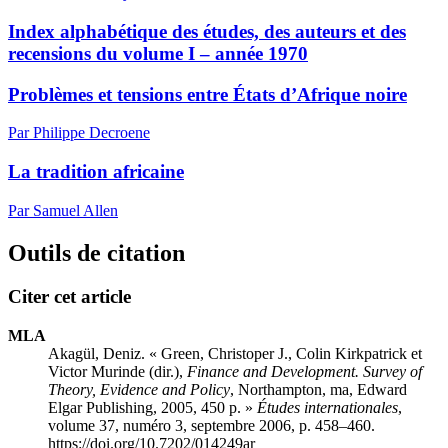
Index alphabétique des études, des auteurs et des
recensions du volume I – année 1970
Problèmes et tensions entre États d’Afrique noire
Par Philippe Decroene
La tradition africaine
Par Samuel Allen
Outils de citation
Citer cet article
MLA
Akagül, Deniz. «
Green
, Christoper J., Colin
Kirkpatrick
et
Victor
Murinde
(dir.),
Finance and Development. Survey of
Theory, Evidence and Policy
, Northampton,
ma
, Edward
Elgar Publishing, 2005, 450 p. »
Études internationales
,
volume 37, numéro 3, septembre 2006, p. 458–460.
https://doi.org/10.7202/014249ar