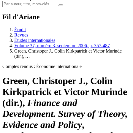
Fil d'Ariane
Érudit
Revues
Études internationales
Volume 37, numéro 3, septembre 2006, p. 357-487
Green
, Christoper J., Colin
Kirkpatrick
et Victor
Murinde
(dir.),
…
Comptes rendus : Économie internationale
Green
, Christoper J., Colin
Kirkpatrick
et Victor
Murinde
(dir.),
Finance and
Development. Survey of Theory,
Evidence and Policy
,