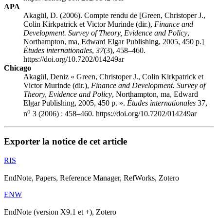
APA
Akagül, D. (2006). Compte rendu de [
Green
, Christoper J.,
Colin
Kirkpatrick
et Victor
Murinde
(dir.),
Finance and
Development. Survey of Theory, Evidence and Policy
,
Northampton,
ma
, Edward Elgar Publishing, 2005, 450 p.]
Études internationales
,
37
(3), 458–460.
https://doi.org/10.7202/014249ar
Chicago
Akagül, Deniz «
Green
, Christoper J., Colin
Kirkpatrick
et
Victor
Murinde
(dir.),
Finance and Development. Survey of
Theory, Evidence and Policy
, Northampton,
ma
, Edward
Elgar Publishing, 2005, 450 p. ».
Études internationales
37,
o
n
3 (2006) : 458–460. https://doi.org/10.7202/014249ar
Exporter la notice de cet article
RIS
EndNote, Papers, Reference Manager, RefWorks, Zotero
ENW
EndNote (version X9.1 et +), Zotero