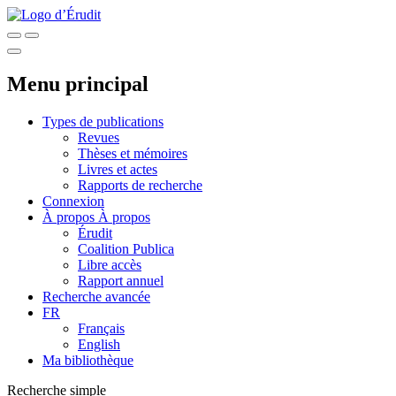
Menu principal
Types de publications
Revues
Thèses et mémoires
Livres et actes
Rapports de recherche
Connexion
À propos
À propos
Érudit
Coalition Publica
Libre accès
Rapport annuel
Recherche avancée
FR
Français
English
Ma bibliothèque
Recherche simple