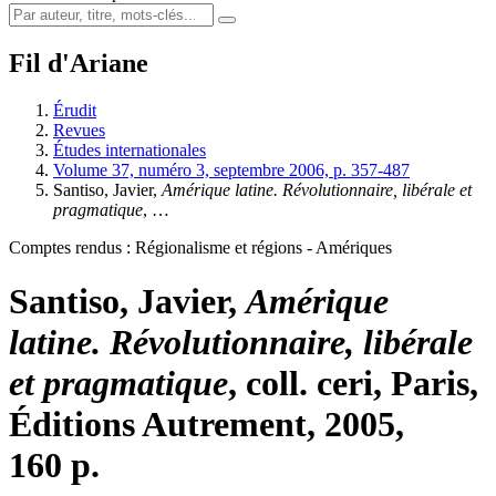
Fil d'Ariane
Érudit
Revues
Études internationales
Volume 37, numéro 3, septembre 2006, p. 357-487
Santiso
, Javier,
Amérique latine. Révolutionnaire, libérale et
pragmatique
, …
Comptes rendus : Régionalisme et régions - Amériques
Santiso
, Javier,
Amérique
latine. Révolutionnaire, libérale
et pragmatique
, coll.
ceri
, Paris,
Éditions Autrement, 2005,
160 p.