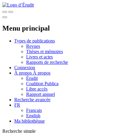
Menu principal
Types de publications
Revues
Thèses et mémoires
Livres et actes
Rapports de recherche
Connexion
À propos
À propos
Érudit
Coalition Publica
Libre accès
Rapport annuel
Recherche avancée
FR
Français
English
Ma bibliothèque
Recherche simple