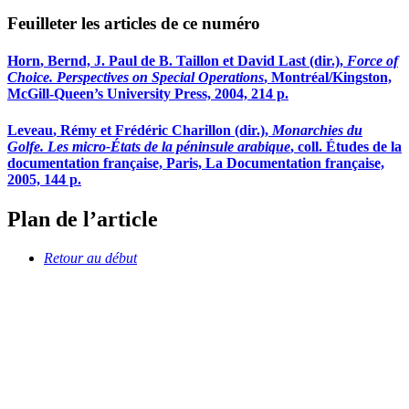
Feuilleter les articles de ce numéro
Horn
, Bernd, J. Paul de B.
Taillon
et David
Last
(dir.),
Force of
Choice. Perspectives on Special Operations
, Montréal/Kingston,
McGill-Queen’s University Press, 2004, 214 p.
Leveau
, Rémy et Frédéric
Charillon
(dir.),
Monarchies du
Golfe. Les micro-États de la péninsule arabique
, coll. Études de la
documentation française, Paris, La Documentation française,
2005, 144 p.
Plan de l’article
Retour au début