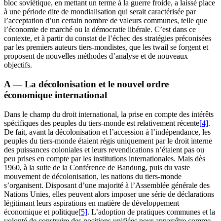
bloc soviétique, en mettant un terme à la guerre froide, a laissé place
à une période dite de mondialisation qui serait caractérisée par
l’acceptation d’un certain nombre de valeurs communes, telle que
l’économie de marché ou la démocratie libérale. C’est dans ce
contexte, et à partir du constat de l’échec des stratégies préconisées
par les premiers auteurs tiers-mondistes, que les
twail
se forgent et
proposent de nouvelles méthodes d’analyse et de nouveaux
objectifs.
A — La décolonisation et le nouvel ordre
économique international
Dans le champ du droit international, la prise en compte des intérêts
spécifiques des peuples du tiers-monde est relativement récente
[4]
.
De fait, avant la décolonisation et l’accession à l’indépendance, les
peuples du tiers-monde étaient régis uniquement par le droit interne
des puissances coloniales et leurs revendications n’étaient pas ou
peu prises en compte par les institutions internationales. Mais dès
1960, à la suite de la Conférence de Bandung, puis du vaste
mouvement de décolonisation, les nations du tiers-monde
s’organisent. Disposant d’une majorité à l’Assemblée générale des
Nations Unies, elles peuvent alors imposer une série de déclarations
légitimant leurs aspirations en matière de développement
économique et politique
[5]
. L’adoption de pratiques communes et la
volonté de construire des positions unifiées pour apparaître comme