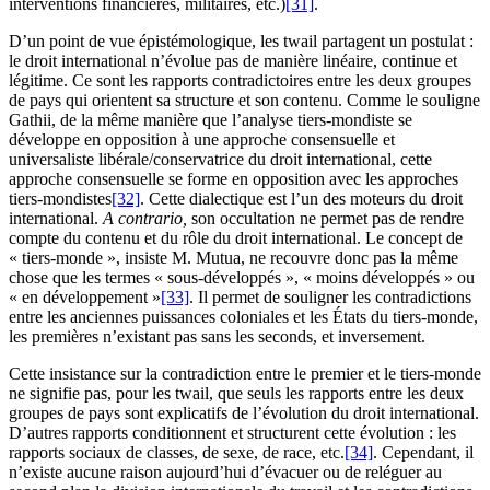
interventions financières, militaires, etc.)
[31]
.
D’un point de vue épistémologique, les
twail
partagent un postulat :
le droit international n’évolue pas de manière linéaire, continue et
légitime. Ce sont les rapports contradictoires entre les deux groupes
de pays qui orientent sa structure et son contenu. Comme le souligne
Gathii, de la même manière que l’analyse tiers-mondiste se
développe en opposition à une approche consensuelle et
universaliste libérale/conservatrice du droit international, cette
approche consensuelle se forme en opposition avec les approches
tiers-mondistes
[32]
. Cette dialectique est l’un des moteurs du droit
international.
A contrario,
son occultation ne permet pas de rendre
compte du contenu et du rôle du droit international. Le concept de
« tiers-monde », insiste M. Mutua, ne recouvre donc pas la même
chose que les termes « sous-développés », « moins développés » ou
« en développement »
[33]
. Il permet de souligner les contradictions
entre les anciennes puissances coloniales et les États du tiers-monde,
les premières n’existant pas sans les seconds, et inversement.
Cette insistance sur la contradiction entre le premier et le tiers-monde
ne signifie pas, pour les
twail
, que seuls les rapports entre les deux
groupes de pays sont explicatifs de l’évolution du droit international.
D’autres rapports conditionnent et structurent cette évolution : les
rapports sociaux de classes, de sexe, de race, etc.
[34]
. Cependant, il
n’existe aucune raison aujourd’hui d’évacuer ou de reléguer au