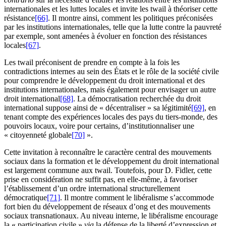
internationales et les luttes locales et invite les
twail
à théoriser cette
résistance
[66]
. Il montre ainsi, comment les politiques préconisées
par les institutions internationales, telle que la lutte contre la pauvreté
par exemple, sont amenées à évoluer en fonction des résistances
locales
[67]
.
Les
twail
préconisent de prendre en compte à la fois les
contradictions internes au sein des États et le rôle de la société civile
pour comprendre le développement du droit international et des
institutions internationales, mais également pour envisager un autre
droit international
[68]
. La démocratisation recherchée du droit
international suppose ainsi de « décentraliser » sa légitimité
[69]
, en
tenant compte des expériences locales des pays du tiers-monde, des
pouvoirs locaux, voire pour certains, d’institutionnaliser une
« citoyenneté globale
[70]
».
Cette invitation à reconnaître le caractère central des mouvements
sociaux dans la formation et le développement du droit international
est largement commune aux
twail
. Toutefois, pour D. Fidler, cette
prise en considération ne suffit pas, en elle-même, à favoriser
l’établissement d’un ordre international structurellement
démocratique
[71]
. Il montre comment le libéralisme s’accommode
fort bien du développement de réseaux d
’ong
et des mouvements
sociaux transnationaux. Au niveau interne, le libéralisme encourage
la « participation civile »
via
la défense de la liberté d’expression et