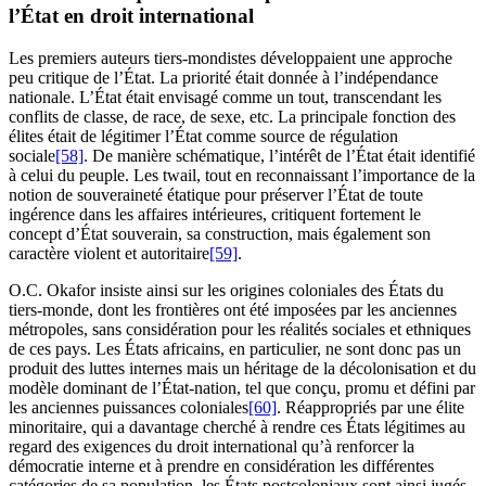
l’État en droit international
Les premiers auteurs tiers-mondistes développaient une approche
peu critique de l’État. La priorité était donnée à l’indépendance
nationale. L’État était envisagé comme un tout, transcendant les
conflits de classe, de race, de sexe, etc. La principale fonction des
élites était de légitimer l’État comme source de régulation
sociale
[58]
. De manière schématique, l’intérêt de l’État était identifié
à celui du peuple. Les
twail,
tout en reconnaissant l’importance de la
notion de souveraineté étatique pour préserver l’État de toute
ingérence dans les affaires intérieures, critiquent fortement le
concept d’État souverain, sa construction, mais également son
caractère violent et autoritaire
[59]
.
O.C. Okafor insiste ainsi sur les origines coloniales des États du
tiers-monde, dont les frontières ont été imposées par les anciennes
métropoles, sans considération pour les réalités sociales et ethniques
de ces pays. Les États africains, en particulier, ne sont donc pas un
produit des luttes internes mais un héritage de la décolonisation et du
modèle dominant de l’État-nation, tel que conçu, promu et défini par
les anciennes puissances coloniales
[60]
. Réappropriés par une élite
minoritaire, qui a davantage cherché à rendre ces États légitimes au
regard des exigences du droit international qu’à renforcer la
démocratie interne et à prendre en considération les différentes
catégories de sa population, les États postcoloniaux sont ainsi jugés,