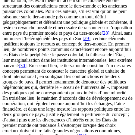
international, les
twail
mettent l’accent sur le caractère encore
structurant des contradictions entre le tiers-monde et les anciennes
puissances coloniales. Pour ces auteurs, s’il est vrai qu’on ne peut
raisonner sur le tiers-monde pris comme un tout, défini
géographiquement et défendant une politique globale et cohérente, il
reste en revanche possible et nécessaire de raisonner sur l’opposition
entre pays du premier monde et pays du tiers-monde
[28]
. Ainsi, sans
minimiser l’hétérogénéité des pays du Sud
[29]
, certains éléments
justifient toujours le recours au concept de tiers-monde. En premier
lieu, de nombreux points communs caractérisent encore aujourd’hui
les États de la périphérie : le passé colonial, la faiblesse de l’État,
leur marginalisation dans les institutions internationales, leur extrême
pauvreté
[30]
. En second lieu, le tiers-monde constitue l’un des rares
concepts permettant de contester le caractère global et unitaire du
droit international ; en soulignant les contradictions entre deux
groupes de pays, il permet notamment de dénoncer des politiques
hégémoniques qui, derrière le « sceau de l’universalité », imposent
des pratiques qui ne correspondent qu’aux intérêts d’une minorité.
En troisième lieu, le maintien d’accords dits de développement ou de
coopération, qui régulent encore aujourd’hui les échanges, l’aide
financière, et dans une large mesure les rapports politiques entre les
deux groupes de pays, justifie également la pertinence du concept ;
d’autant plus que les divergences d’intérêts entre les États du
premier monde ont tendance à s’estomper lorsque des choix
cruciaux doivent être faits (grandes négociations économiques,