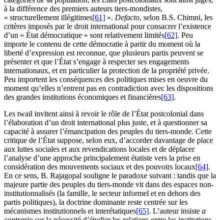
à la différence des premiers auteurs tiers-mondistes,
« structurellement illégitimes
[61]
».
De
facto
, selon B.S. Chimni, les
critères imposés par le droit international pour consacrer l’existence
d’un « État démocratique » sont relativement limités
[62]
. Peu
importe le contenu de cette démocratie à partir du moment où la
liberté d’expression est reconnue, que plusieurs partis peuvent se
présenter et que l’État s’engage à respecter ses engagements
internationaux, et en particulier la protection de la propriété privée.
Peu importent les conséquences des politiques mises en oeuvre du
moment qu’elles n’entrent pas en contradiction avec les dispositions
des grandes institutions économiques et financières
[63]
.
Les
twail
invitent ainsi à revoir le rôle de l’État postcolonial dans
l’élaboration d’un droit international plus juste, et à questionner sa
capacité à assurer l’émancipation des peuples du tiers-monde. Cette
critique de l’État suppose, selon eux, d’accorder davantage de place
aux luttes sociales et aux revendications locales et de déplacer
l’analyse d’une approche principalement étatiste vers la prise en
considération des mouvements sociaux et des pouvoirs locaux
[64]
.
En ce sens, B. Rajagopal souligne le paradoxe suivant : tandis que la
majeure partie des peuples du tiers-monde vit dans des espaces non-
institutionnalisés (la famille, le secteur informel et en dehors des
partis politiques), la doctrine dominante reste centrée sur les
mécanismes institutionnels et interétatiques
[65]
. L’auteur insiste
a
contrario
sur la nécessité d’étudier les relations entre les institutions