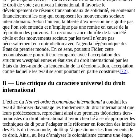
le droit de vote ; au niveau international, il favorise le
développement de réseaux transnationaux de solidarité, en soutenant
financièrement les
ong
qui composent les mouvements sociaux
internationaux. Selon l’auteur, la liberté d’expression ne signifie pas
que l’on soit entendu et n’implique pas une remise en cause de la
répartition des pouvoirs. La reconnaissance du rôle de la société
civile et des mouvements sociaux par les
twail
n’entre pas
nécessairement en contradiction avec l’agenda hégémonique des
États du premier monde. En ce sens, poursuit Fidler, cette
reconnaissance pourrait être comparée avec l’acceptation des
structures westphaliennes et étatistes du droit international par les
États du tiers-monde au lendemain de la décolonisation, acceptation
contre laquelle les
twail
se sont pourtant en partie construites
[72]
.
B — Une critique du caractère universel du droit
international
L’échec du
Nouvel ordre économique international
a conduit les
twail
à théoriser davantage les fondements du droit international que
leurs prédécesseurs, reprochant ainsi aux premiers théoriciens tiers-
mondistes du droit international d’avoir cherché à se réapproprier les
techniques du
di
pour l’adapter et le réformer en fonction des intérêts
des États du tiers-monde, plutôt qu’à questionner les fondements de
ce droit. Ainsi, au lieu d’analyser le colonialisme comme une étape,