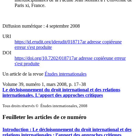
Paris
xi
, France.
Diffusion numérique : 4 septembre 2008
URI
https://id.erudit.org/iderudit/018717ar
adresse copiée
une
erreur s'est produite
DOI
https://doi.org/10.7202/018717ar
adresse copiée
une erreur
s'est produite
Un article de la revue
Études internationales
Volume 39, numéro 1, mars 2008
, p. 17–38
Le décloisonnement du droit international et des relations
internationales. L’apport des approches critiques
Tous droits réservés © Études internationales, 2008
Feuilleter les articles de ce numéro
Introduction :
L
e décloisonnement du droit international et des
relations internationales : l’apport des approches critiques