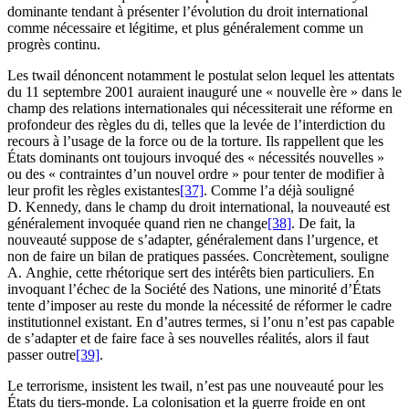
dominante tendant à présenter l’évolution du droit international
comme nécessaire et légitime, et plus généralement comme un
progrès continu.
Les
twail
dénoncent notamment le postulat selon lequel les attentats
du 11 septembre 2001 auraient inauguré une « nouvelle ère » dans le
champ des relations internationales qui nécessiterait une réforme en
profondeur des règles du
di
, telles que la levée de l’interdiction du
recours à l’usage de la force ou de la torture. Ils rappellent que les
États dominants ont toujours invoqué des « nécessités nouvelles »
ou des « contraintes d’un nouvel ordre » pour tenter de modifier à
leur profit les règles existantes
[37]
. Comme l’a déjà souligné
D. Kennedy, dans le champ du droit international, la nouveauté est
généralement invoquée quand rien ne change
[38]
. De fait, la
nouveauté suppose de s’adapter, généralement dans l’urgence, et
non de faire un bilan de pratiques passées. Concrètement, souligne
A. Anghie, cette rhétorique sert des intérêts bien particuliers. En
invoquant l’échec de la Société des Nations, une minorité d’États
tente d’imposer au reste du monde la nécessité de réformer le cadre
institutionnel existant. En d’autres termes, si l’
onu
n’est pas capable
de s’adapter et de faire face à ses nouvelles réalités, alors il faut
passer outre
[39]
.
Le terrorisme, insistent les
twail
, n’est pas une nouveauté pour les
États du tiers-monde. La colonisation et la guerre froide en ont