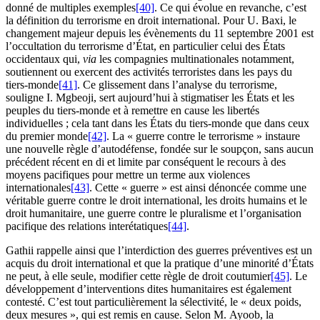
donné de multiples exemples
[40]
. Ce qui évolue en revanche, c’est
la définition du terrorisme en droit international. Pour U. Baxi, le
changement majeur depuis les évènements du 11 septembre 2001 est
l’occultation du terrorisme d’État, en particulier celui des États
occidentaux qui,
via
les compagnies multinationales notamment,
soutiennent ou exercent des activités terroristes dans les pays du
tiers-monde
[41]
. Ce glissement dans l’analyse du terrorisme,
souligne I. Mgbeoji, sert aujourd’hui à stigmatiser les États et les
peuples du tiers-monde et à remettre en cause les libertés
individuelles ; cela tant dans les États du tiers-monde que dans ceux
du premier monde
[42]
. La « guerre contre le terrorisme » instaure
une nouvelle règle d’autodéfense, fondée sur le soupçon, sans aucun
précédent récent en
di
et limite par conséquent le recours à des
moyens pacifiques pour mettre un terme aux violences
internationales
[43]
. Cette « guerre » est ainsi dénoncée comme une
véritable guerre contre le droit international, les droits humains et le
droit humanitaire, une guerre contre le pluralisme et l’organisation
pacifique des relations interétatiques
[44]
.
Gathii rappelle ainsi que l’interdiction des guerres préventives est un
acquis du droit international et que la pratique d’une minorité d’États
ne peut, à elle seule, modifier cette règle de droit coutumier
[45]
. Le
développement d’interventions dites humanitaires est également
contesté. C’est tout particulièrement la sélectivité, le « deux poids,
deux mesures », qui est remis en cause. Selon M. Ayoob, la