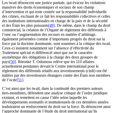
Les
twail
dénoncent une justice partiale, qui évacue les violations
massives des droits économiques et sociaux de son champ
d’intervention et qui reste centrée sur la responsabilité individuelle
des crimes, excluant de ce fait les responsabilités collectives et celles
des institutions internationales en charge de la paix et de la sécurité
et des États les plus puissants
[49]
. De même, dans le champ du droit
commercial, la création de l’Organe de règlement des différends à
l’
omc
ou l’augmentation des recours en matière d’arbitrage,
également présentées comme d’importants progrès du droit sur la
force par la doctrine dominante, sont soumises à la critique des
twail
.
Ceux-ci insistent notamment sur l’absence d’effectivité du
Traitement spécial et différencié ainsi que sur le caractère
asymétrique des obligations à la charge des deux groupes de
pays
[50]
. Ibironke T.
O
dumosu relève que les 110 affaires
actuellement pendantes devant le Centre international pour le
règlement des différends relatifs aux investissements (
cirdi
) ont été
initiées par des investisseurs étrangers contre des États non membres
de l’
ocde
[51]
.
C’est ainsi que les
twail
, dans la continuité des premiers auteurs
tiers-mondistes, défendent une analyse critique de l’ordre juridique
existant, et remettent en cause l’idée selon laquelle les
développements normatifs et institutionnels de ces dernières années
traduiraient un renforcement du droit sur la force. Ils dénoncent ainsi
l’approche dominante de l’étude du droit international qu’ils