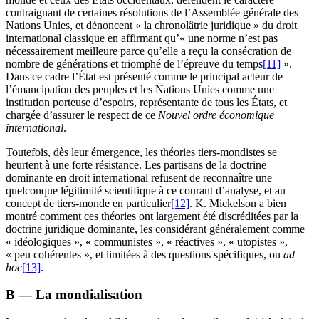
contraignant de certaines résolutions de l’Assemblée générale des
Nations Unies, et dénoncent « la chronolâtrie juridique » du droit
international classique en affirmant qu’« une norme n’est pas
nécessairement meilleure parce qu’elle a reçu la consécration de
nombre de générations et triomphé de l’épreuve du temps
[11]
».
Dans ce cadre l’État est présenté comme le principal acteur de
l’émancipation des peuples et les Nations Unies comme une
institution porteuse d’espoirs, représentante de tous les États, et
chargée d’assurer le respect de ce
Nouvel ordre économique
international
.
Toutefois, dès leur émergence, les théories tiers-mondistes se
heurtent à une forte résistance. Les partisans de la doctrine
dominante en droit international refusent de reconnaître une
quelconque légitimité scientifique à ce courant d’analyse, et au
concept de tiers-monde en particulier
[12]
. K. Mickelson a bien
montré comment ces théories ont largement été discréditées par la
doctrine juridique dominante, les considérant généralement comme
« idéologiques », « communistes », « réactives », « utopistes »,
« peu cohérentes », et limitées à des questions spécifiques, ou
ad
hoc
[13]
.
B — La mondialisation