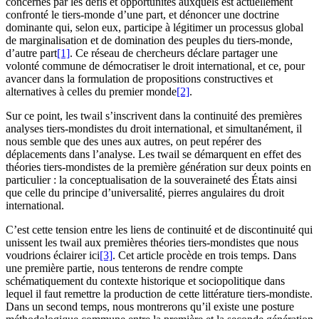
concernés par les défis et opportunités auxquels est actuellement
confronté le tiers-monde d’une part, et dénoncer une doctrine
dominante qui, selon eux, participe à légitimer un processus global
de marginalisation et de domination des peuples du tiers-monde,
d’autre part
[1]
. Ce réseau de chercheurs déclare partager une
volonté commune de démocratiser le droit international, et ce, pour
avancer dans la formulation de propositions constructives et
alternatives à celles du premier monde
[2]
.
Sur ce point, les
twail
s’inscrivent dans la continuité des premières
analyses tiers-mondistes du droit international, et simultanément, il
nous semble que des unes aux autres, on peut repérer des
déplacements dans l’analyse. Les
twail
se démarquent en effet des
théories tiers-mondistes de la première génération sur deux points en
particulier : la conceptualisation de la souveraineté des États ainsi
que celle du principe d’universalité, pierres angulaires du droit
international.
C’est cette tension entre les liens de continuité et de discontinuité qui
unissent les
twail
aux premières théories tiers-mondistes que nous
voudrions éclairer ici
[3]
. Cet article procède en trois temps. Dans
une première partie, nous tenterons de rendre compte
schématiquement du contexte historique et sociopolitique dans
lequel il faut remettre la production de cette littérature tiers-mondiste.
Dans un second temps, nous montrerons qu’il existe une posture