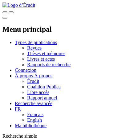
Menu principal
Types de publications
Revues
Thèses et mémoires
Livres et actes
Rapports de recherche
Connexion
À propos
À propos
Érudit
Coalition Publica
Libre accès
Rapport annuel
Recherche avancée
FR
Français
English
Ma bibliothèque
Recherche simple