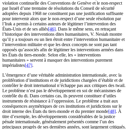
violation continuelle des Conventions de Genève et le non-respect
par Israël d’une trentaine de résolutions du Conseil de sécurité
adoptées depuis 1968 ne constituent pas une justification suffisante
pour intervenir alors que le non-respect d’une seule résolution par
l’Irak a permis à certains auteurs de légitimer l’intervention des
États-Unis et de ses alliés
[46]
. Dans le même sens, en retraçant
l’historique des interventions dites humanitaires, V. Nesiah montre
qu’il y a toujours eu un lien étroit entre l’intervention humanitaire et
l’intervention militaire et que les deux concepts ne sont pas tant
opposés qu’associés afin de légitimer les interventions armées dans
les États du tiers-monde. Selon elle, les « interventions
humanitaires » servent à masquer des interventions purement
impérialistes
[47]
.
L’émergence d’une véritable administration internationale, avec la
prolifération d’institutions et de juridictions chargées d’établir et de
contrôler le droit international n’échappe pas aux critiques des
twail
.
Le problème n’est pas le développement en soi de mécanismes de
contrôle du
di
. Dans certains cas, ils peuvent constituer d’utiles
instruments de résistance à l’oppression. Le problème a trait aux
conséquences asymétriques de ces institutions et juridictions sur le
droit interne des États du tiers-monde et du premier monde
[48]
. À
titre d’exemple, les développements considérables de la justice
pénale internationale, généralement présentés comme l’un des
principaux progrès de ses dernières années, sont largement critiqués.