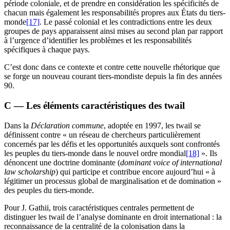
période coloniale, et de prendre en considération les spécificités de
chacun mais également les responsabilités propres aux États du tiers-
monde
[17]
. Le passé colonial et les contradictions entre les deux
groupes de pays apparaissent ainsi mises au second plan par rapport
à l’urgence d’identifier les problèmes et les responsabilités
spécifiques à chaque pays.
C’est donc dans ce contexte et contre cette nouvelle rhétorique que
se forge un nouveau courant tiers-mondiste depuis la fin des années
90.
C — Les éléments caractéristiques des
twail
Dans la
Déclaration commune
, adoptée en 1997, les
twail
se
définissent contre « un réseau de chercheurs particulièrement
concernés par les défis et les opportunités auxquels sont confrontés
les peuples du tiers-monde dans le nouvel ordre mondial
[18]
». Ils
dénoncent une doctrine dominante (
dominant voice of international
law scholarship
) qui participe et contribue encore aujourd’hui « à
légitimer un processus global de marginalisation et de domination »
des peuples du tiers-monde.
Pour J. Gathii, trois caractéristiques centrales permettent de
distinguer les
twail
de l’analyse dominante en droit international : la
reconnaissance de la centralité de la colonisation dans la