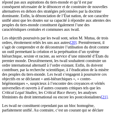
répond pas aux aspirations du tiers-monde et qu’il est par
conséquent nécessaire de le dénoncer et de construire de nouvelles
alternatives en dehors des stratégies préconisées par la doctrine
dominante. Enfin, la dénonciation de l’État nation, de son caractère
unifié ainsi que les doutes sur sa capacité à répondre aux attentes des
peuples du tiers-monde constituent également l’une des
caractéristiques centrales et communes aux
twail
.
Les objectifs poursuivis par les
twail
sont, selon M. Mutua, de trois
ordres, étroitement reliés les uns aux autres
[20]
. Premièrement, il
s’agit de comprendre et de déconstruire l’utilisation du droit comme
un outil permettant la création et la perpétuation d’un système
hiérarchique, sexiste et raciste, au service d’une minorité d’États du
premier monde. Deuxièmement, les
twail
souhaitent construire un
ordre international alternatif à l’ordre existant. Enfin, ils doivent
contribuer, par la recherche scientifique, à l’éradication de la misère
des peuples du tiers-monde. Les
twail
s’engagent à poursuivre ces
objectifs en se déclarant « anti-hiérarchiques », « contre-
hégémoniques », suspicieux à l’encontre des croyances et vérités
universelles et ouverts à d’autres courants critiques tels que les
Critical Legal Studies,
les
Critical Race theory,
les analyses
féministes du droit international ou encore les postcolonialistes
[21]
.
Les
twail
ne constituent cependant pas un bloc homogène,
parfaitement unifié. Au contraire, c’est un courant qui se déclare