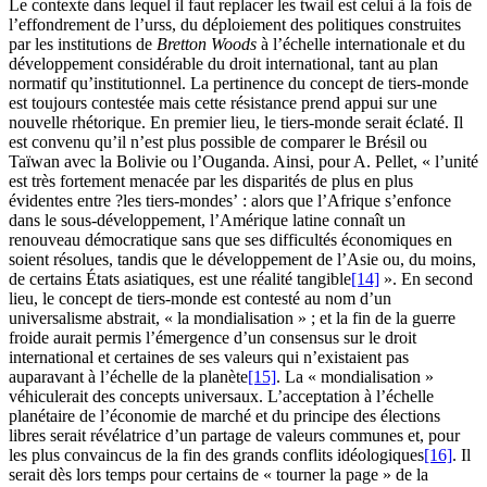
Le contexte dans lequel il faut replacer les
twail
est celui à la fois de
l’effondrement de l’
urss
, du déploiement des politiques construites
par les institutions de
Bretton Woods
à l’échelle internationale et du
développement considérable du droit international, tant au plan
normatif qu’institutionnel. La pertinence du concept de tiers-monde
est toujours contestée mais cette résistance prend appui sur une
nouvelle rhétorique. En premier lieu, le tiers-monde serait éclaté. Il
est convenu qu’il n’est plus possible de comparer le Brésil ou
Taïwan avec la Bolivie ou l’Ouganda. Ainsi, pour A. Pellet, « l’unité
est très fortement menacée par les disparités de plus en plus
évidentes entre ?les tiers-mondes’ : alors que l’Afrique s’enfonce
dans le sous-développement, l’Amérique latine connaît un
renouveau démocratique sans que ses difficultés économiques en
soient résolues, tandis que le développement de l’Asie ou, du moins,
de certains États asiatiques, est une réalité tangible
[14]
». En second
lieu, le concept de tiers-monde est contesté au nom d’un
universalisme abstrait, « la mondialisation » ; et la fin de la guerre
froide aurait permis l’émergence d’un consensus sur le droit
international et certaines de ses valeurs qui n’existaient pas
auparavant à l’échelle de la planète
[15]
. La « mondialisation »
véhiculerait des concepts universaux. L’acceptation à l’échelle
planétaire de l’économie de marché et du principe des élections
libres serait révélatrice d’un partage de valeurs communes et, pour
les plus convaincus de la fin des grands conflits idéologiques
[16]
. Il
serait dès lors temps pour certains de « tourner la page » de la