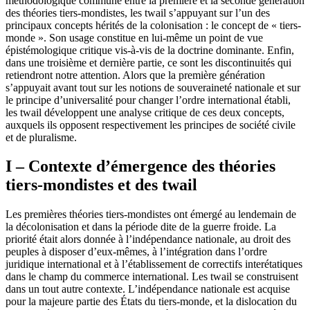
méthodologique commune entre la première et la seconde génération
des théories tiers-mondistes, les
twail
s’appuyant sur l’un des
principaux concepts hérités de la colonisation : le concept de « tiers-
monde ». Son usage constitue en lui-même un point de vue
épistémologique critique vis-à-vis de la doctrine dominante. Enfin,
dans une troisième et dernière partie, ce sont les discontinuités qui
retiendront notre attention. Alors que la première génération
s’appuyait avant tout sur les notions de souveraineté nationale et sur
le principe d’universalité pour changer l’ordre international établi,
les
twail
développent une analyse critique de ces deux concepts,
auxquels ils opposent respectivement les principes de société civile
et de pluralisme.
I – Contexte d’émergence des théories
tiers-mondistes et des
twail
Les premières théories tiers-mondistes ont émergé au lendemain de
la décolonisation et dans la période dite de la guerre froide. La
priorité était alors donnée à l’indépendance nationale, au droit des
peuples à disposer d’eux-mêmes, à l’intégration dans l’ordre
juridique international et à l’établissement de correctifs interétatiques
dans le champ du commerce international. Les
twail
se construisent
dans un tout autre contexte. L’indépendance nationale est acquise
pour la majeure partie des États du tiers-monde, et la dislocation du