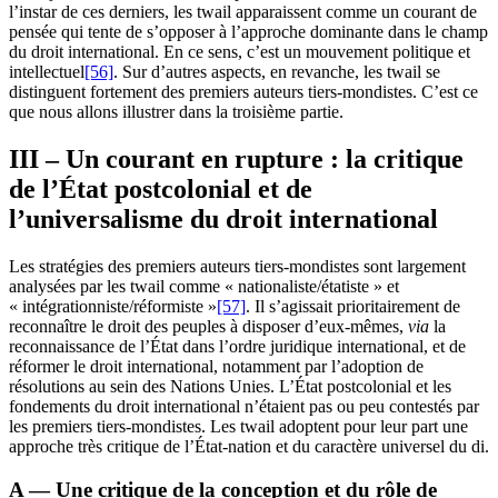
l’instar de ces derniers, les
twail
apparaissent comme un courant de
pensée qui tente de s’opposer à l’approche dominante dans le champ
du droit international. En ce sens, c’est un mouvement politique et
intellectuel
[56]
. Sur d’autres aspects, en revanche, les
twail
se
distinguent fortement des premiers auteurs tiers-mondistes. C’est ce
que nous allons illustrer dans la troisième partie.
III – Un courant en rupture : la critique
de l’État postcolonial et de
l’universalisme du droit international
Les stratégies des premiers auteurs tiers-mondistes sont largement
analysées par les
twail
comme « nationaliste/étatiste » et
« intégrationniste/réformiste »
[57]
. Il s’agissait prioritairement de
reconnaître le droit des peuples à disposer d’eux-mêmes,
via
la
reconnaissance de l’État dans l’ordre juridique international, et de
réformer le droit international, notamment par l’adoption de
résolutions au sein des Nations Unies. L’État postcolonial et les
fondements du droit international n’étaient pas ou peu contestés par
les premiers tiers-mondistes. Les
twail
adoptent pour leur part une
approche très critique de l’État-nation et du caractère universel du
di
.
A — Une critique de la conception et du rôle de