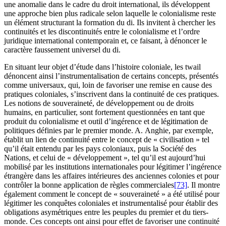
une anomalie dans le cadre du droit international, ils développent
une approche bien plus radicale selon laquelle le colonialisme reste
un élément structurant la formation du
di
. Ils invitent à chercher les
continuités et les discontinuités entre le colonialisme et l’ordre
juridique international contemporain et, ce faisant, à dénoncer le
caractère faussement universel du
di
.
En situant leur objet d’étude dans l’histoire coloniale, les
twail
dénoncent ainsi l’instrumentalisation de certains concepts, présentés
comme universaux, qui, loin de favoriser une remise en cause des
pratiques coloniales, s’inscrivent dans la continuité de ces pratiques.
Les notions de souveraineté, de développement ou de droits
humains, en particulier, sont fortement questionnées en tant que
produit du colonialisme et outil d’ingérence et de légitimation de
politiques définies par le premier monde. A. Anghie, par exemple,
établit un lien de continuité entre le concept de « civilisation » tel
qu’il était entendu par les pays coloniaux, puis la Société des
Nations, et celui de « développement », tel qu’il est aujourd’hui
mobilisé par les institutions internationales pour légitimer l’ingérence
étrangère dans les affaires intérieures des anciennes colonies et pour
contrôler la bonne application de règles commerciales
[73]
. Il montre
également comment le concept de « souveraineté » a été utilisé pour
légitimer les conquêtes coloniales et instrumentalisé pour établir des
obligations asymétriques entre les peuples du premier et du tiers-
monde. Ces concepts ont ainsi pour effet de favoriser une continuité