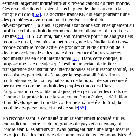
estiment largement indifférente aux revendications du tiers-monde.
Ces revendications insistent-ils, échappent le plus souvent à la
critique du droit
[52]
. La doctrine française, qui était pourtant l’une
des premières à avoir soutenu et théorisé le « droit du
développement », a ainsi largement abandonné son enseignement au
profit de celui du droit du commerce international ou du droit des
affaires
[53]
. B.S. Chimni, dans son manifeste pour une analyse tiers-
mondiste du
di
, tient ainsi à mettre en garde les étudiants du tiers-
monde contre le mode actuel de production et de diffusion de la
doctrine occidentale et les invite à rechercher d’autres sources
documentaires en droit international
[54]
. Dans cette optique, il
propose une liste de sujets qu’il estime important de traiter : la
transparence des institutions internationales et leur responsabilité, les
mécanismes permettant d’engager la responsabilité des firmes
multinationales, la conceptualisation de la notion de souveraineté
permanente comme un droit des peuples et non des États,
l’appropriation des outils juridiques, et en particulier les droits de
l’homme, la protection de la souveraineté monétaire, la définition
d’un développement durable conforme aux intérêts du Sud, la
mobilité des personnes, et ainsi de suite
[55]
.
En reconnaissant la centralité d’un raisonnement focalisé sur les
contradictions entre les deux groupes de pays et en dénonçant
l’ordre établi, les auteurs du
twail
partagent dans une large mesure
les objectifs et les méthodes des premiers auteurs tiers-mondistes. À