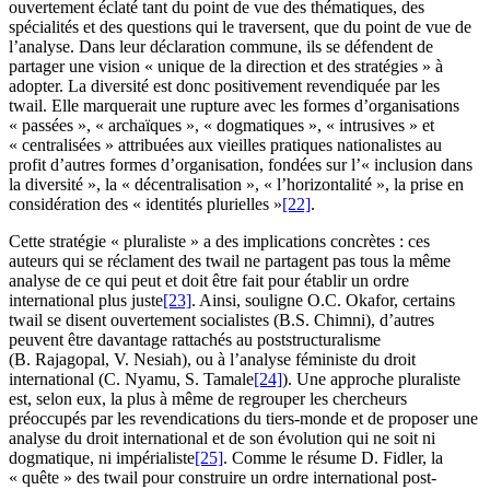
ouvertement éclaté tant du point de vue des thématiques, des
spécialités et des questions qui le traversent, que du point de vue de
l’analyse. Dans leur déclaration commune, ils se défendent de
partager une vision « unique de la direction et des stratégies » à
adopter. La diversité est donc positivement revendiquée par les
twail
. Elle marquerait une rupture avec les formes d’organisations
« passées », « archaïques », « dogmatiques », « intrusives » et
« centralisées » attribuées aux vieilles pratiques nationalistes au
profit d’autres formes d’organisation, fondées sur l’« inclusion dans
la diversité », la « décentralisation », « l’horizontalité », la prise en
considération des « identités plurielles »
[22]
.
Cette stratégie « pluraliste » a des implications concrètes : ces
auteurs qui se réclament des
twail
ne partagent pas tous la même
analyse de ce qui peut et doit être fait pour établir un ordre
international plus juste
[23]
. Ainsi, souligne O.C. Okafor, certains
twail
se disent ouvertement socialistes (B.S. Chimni), d’autres
peuvent être davantage rattachés au poststructuralisme
(B. Rajagopal, V. Nesiah), ou à l’analyse féministe du droit
international (C. Nyamu, S. Tamale
[24]
). Une approche pluraliste
est, selon eux, la plus à même de regrouper les chercheurs
préoccupés par les revendications du tiers-monde et de proposer une
analyse du droit international et de son évolution qui ne soit ni
dogmatique, ni impérialiste
[25]
. Comme le résume D. Fidler, la
« quête » des
twail
pour construire un ordre international post-