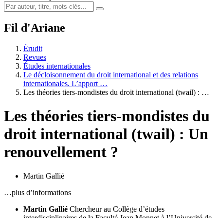
Fil d'Ariane
Érudit
Revues
Études internationales
Le décloisonnement du droit international et des relations
internationales. L’apport …
Les théories tiers-mondistes du droit international (
twail
) : …
Les théories tiers-mondistes du
droit international (
twail
) : Un
renouvellement ?
Martin Gallié
…plus d’informations
Martin Gallié
Chercheur au Collège d’études
interdisciplinaires de la Faculté Jean Monnet à l’Université de