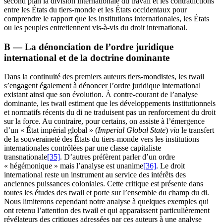
second plan la division internationale du travail et les contradictions
entre les États du tiers-monde et les États occidentaux pour
comprendre le rapport que les institutions internationales, les États
ou les peuples entretiennent vis-à-vis du droit international.
B — La dénonciation de l’ordre juridique
international et de la doctrine dominante
Dans la continuité des premiers auteurs tiers-mondistes, les
twail
s’engagent également à dénoncer l’ordre juridique international
existant ainsi que son évolution. À contre-courant de l’analyse
dominante, les
twail
estiment que les développements institutionnels
et normatifs récents du
di
ne traduisent pas un renforcement du droit
sur la force. Au contraire, pour certains, on assiste à l’émergence
d’un « État impérial global » (
Imperial Global State
)
via
le transfert
de la souveraineté des États du tiers-monde vers les institutions
internationales contrôlées par une classe capitaliste
transnationale
[35]
. D’autres préfèrent parler d’un ordre
« hégémonique » mais l’analyse est unanime
[36]
. Le droit
international reste un instrument au service des intérêts des
anciennes puissances coloniales. Cette critique est présente dans
toutes les études des
twail
et porte sur l’ensemble du champ du
di
.
Nous limiterons cependant notre analyse à quelques exemples qui
ont retenu l’attention des
twail
et qui apparaissent particulièrement
révélateurs des critiques adressées par ces auteurs à une analyse