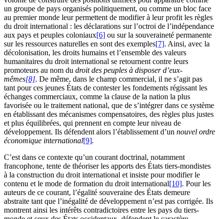
un groupe de pays organisés politiquement, ou comme un bloc face
au premier monde leur permettent de modifier à leur profit les règles
du droit international : les déclarations sur l’octroi de l’indépendance
aux pays et peuples coloniaux
[6]
ou sur la souveraineté permanente
sur les ressources naturelles en sont des exemples
[7]
. Ainsi, avec la
décolonisation, les droits humains et l’ensemble des valeurs
humanitaires du droit international se retournent contre leurs
promoteurs au nom du
droit des peuples à disposer d’eux-
mêmes
[8]
. De même, dans le champ commercial, il ne s’agit pas
tant pour ces jeunes États de contester les fondements régissant les
échanges commerciaux, comme la clause de la nation la plus
favorisée ou le traitement national, que de s’intégrer dans ce système
en établissant des mécanismes compensatoires, des règles plus justes
et plus équilibrées, qui prennent en compte leur niveau de
développement. Ils défendent alors l’établissement d’un
nouvel ordre
économique international
[9]
.
C’est dans ce contexte qu’un courant doctrinal, notamment
francophone, tente de théoriser les apports des États tiers-mondistes
à la construction du droit international et insiste pour modifier le
contenu et le mode de formation du droit international
[10]
. Pour les
auteurs de ce courant, l’égalité souveraine des États demeure
abstraite tant que l’inégalité de développement n’est pas corrigée. Ils
montrent ainsi les intérêts contradictoires entre les pays du tiers-
monde et ceux des États occidentaux, défendent le caractère