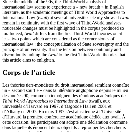
Since the middle of the 90s, the Third-World analysis of
international law seems to experience a « new breath » in English
literature, as the academic meetings of Third World Approaches to
International Law (
twail
) at several universities clearly show. If
twail
remain in continuity with the first wave of Third-World analyses,
noticeable changes must be highlighted in the corpus produced so
far. Indeed,
twail
differs from the first Third-World theories on at
least two points which are considered as the corner stones of
international law : the conceptualization of State sovereignty and the
principle of universality. It is the tension between continuity and
discontinuity uniting the
twail
to the first Third-World theories that
this article aims to enlighten.
Corps de l’article
Les théories tiers-mondistes du droit international semblent connaître
un « second souffle » dans la littérature anglophone depuis le milieu
des années 90, comme en témoignent les réunions académiques des
Third World Approaches to International Law
(
twail
), aux
universités d’Harvard en 1997, d’Osgoode Hall en 2001 et
d’Albany en 2007. En mars 1997 s’est ainsi tenue à l’Université
d’Harvard la première conférence académique dédiée aux
twail
. À
cette occasion, les participants ont adopté une déclaration commune
dans laquelle ils énoncent deux objectifs : regrouper les chercheurs