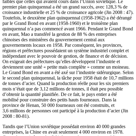
faibles que celles qui avaient cours dans l’Union soviétique. Le
premier plan quinquennal a été un grand succès, avec 128,3 % de
croissance industrielle et 25 % de croissance agricole (Jin 2008 : 47).
Toutefois, le deuxième plan quinquennal (1958-1962) a été dérangé
par le Grand Bond en avant (1958-1960) et le troisième plan
quinquennal n’a pas commencé avant 1966. Pendant le Grand Bond
en avant, Mao a transféré la gestion de 88 % des entreprises
chinoises des ministères du gouvernement central aux
gouvernements locaux en 1958. Par conséquent, les provinces,
régions et préfectures possédaient un système industriel complet et
indépendant avec le pouvoir de gestion, de finance et de décision.
On exigeait des préfectures qu’elles développent l’industrie et
deviennent une unité « petite mais complète » comme un moineau.
Le Grand Bond en avant a été axé sur l’industrie sidérurgique. Selon
le second plan quinquennal, la tâche pour 1958 était de 10,7 millions
de tonnes d’acier. Quand la production réelle pour les six premiers
mois n’était que de 3,12 millions de tonnes, il était peu possible
d’obtenir la quantité planifiée. De ce fait, le pays entier a été
mobilisé pour construire des petits hauts fourneaux. Dans la
province de Henan, 50 000 fourneaux ont été construits, et
3,6 millions de personnes ont participé à la production d’acier (Jin
2008 : 80-81).
Tandis que l’Union soviétique possédait environ 40 000 grandes
entreprises, la Chine en avait seulement 4 000 environ en 1978.