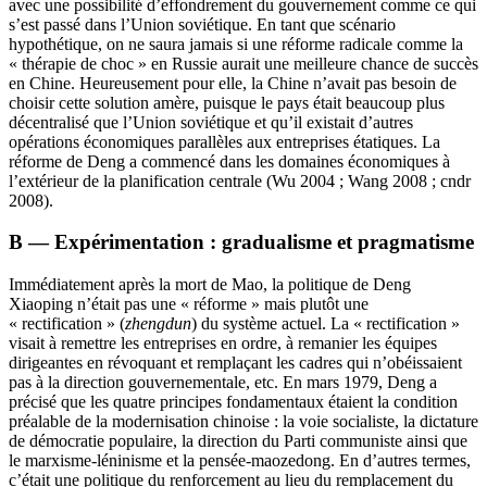
avec une possibilité d’effondrement du gouvernement comme ce qui
s’est passé dans l’Union soviétique. En tant que scénario
hypothétique, on ne saura jamais si une réforme radicale comme la
« thérapie de choc » en Russie aurait une meilleure chance de succès
en Chine. Heureusement pour elle, la Chine n’avait pas besoin de
choisir cette solution amère, puisque le pays était beaucoup plus
décentralisé que l’Union soviétique et qu’il existait d’autres
opérations économiques parallèles aux entreprises étatiques. La
réforme de Deng a commencé dans les domaines économiques à
l’extérieur de la planification centrale (Wu 2004 ; Wang 2008 ;
cndr
2008).
B — Expérimentation : gradualisme et pragmatisme
Immédiatement après la mort de Mao, la politique de Deng
Xiaoping n’était pas une « réforme » mais plutôt une
« rectification » (
zhengdun
) du système actuel. La « rectification »
visait à remettre les entreprises en ordre, à remanier les équipes
dirigeantes en révoquant et remplaçant les cadres qui n’obéissaient
pas à la direction gouvernementale, etc. En mars 1979, Deng a
précisé que les quatre principes fondamentaux étaient la condition
préalable de la modernisation chinoise : la voie socialiste, la dictature
de démocratie populaire, la direction du Parti communiste ainsi que
le marxisme-léninisme et la pensée-maozedong. En d’autres termes,
c’était une politique du renforcement au lieu du remplacement du