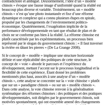
contradictoire et ambiguë. Deuxièmement, l’idée d’un « modèle
chinois » évoque une fausse image d’uniformité quand la réalité est
beaucoup plus diverse et variable. Troisièmement, un « modèle
chinois » n’est qu’une photo instantanée et fixe d’une réforme
dynamique et complexe qui a connu plusieurs étapes en spirale,
propulsé par les changements de l’environnement politico-
économique. Quatrièmement, l’exagération implicite de la
performance développementale en tant que résultat de plan et de
choix ne se conforme pas bien à la réalité. La réforme chinoise est
plutôt caractérisée par les expérimentations, un processus bien
représenté par le slogan du gouvernement chinois : « Il faut traverser
la rivière en tâtant les pierres » (De La Grange 2008).
Si le concept de « modèle » implique une structure horizontale
définie et une réplicabilité des politiques de cette structure, le
concept de « voie » aborde le parcours et l’expérience du
développement, mettant l’accent sur le processus longitudinal et la
flexibilité de cette expérience. Étant donné les problèmes
mentionnés plus haut, associés à une analyse d’un « modèle
chinois », cette analyse se concentre sur la « voie chinoise » plutôt
que sur un « paradigme chinois » ou sur un « modèle chinois ».
Dans cette analyse, la voie chinoise renvoie à la généralisation
systématique des réformes chinoises : des politiques et des pratiques
développementales, soit dirigées par le gouvernement chinois, soit
motivées spontanément, qui ont ensemble amené des changements