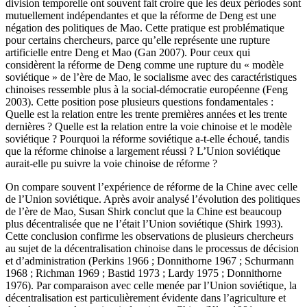
division temporelle ont souvent fait croire que les deux périodes sont
mutuellement indépendantes et que la réforme de Deng est une
négation des politiques de Mao. Cette pratique est problématique
pour certains chercheurs, parce qu’elle représente une rupture
artificielle entre Deng et Mao (Gan 2007). Pour ceux qui
considèrent la réforme de Deng comme une rupture du « modèle
soviétique » de l’ère de Mao, le socialisme avec des caractéristiques
chinoises ressemble plus à la social-démocratie européenne (Feng
2003). Cette position pose plusieurs questions fondamentales :
Quelle est la relation entre les trente premières années et les trente
dernières ? Quelle est la relation entre la voie chinoise et le modèle
soviétique ? Pourquoi la réforme soviétique a-t-elle échoué, tandis
que la réforme chinoise a largement réussi ? L’Union soviétique
aurait-elle pu suivre la voie chinoise de réforme ?
On compare souvent l’expérience de réforme de la Chine avec celle
de l’Union soviétique. Après avoir analysé l’évolution des politiques
de l’ère de Mao, Susan Shirk conclut que la Chine est beaucoup
plus décentralisée que ne l’était l’Union soviétique (Shirk 1993).
Cette conclusion confirme les observations de plusieurs chercheurs
au sujet de la décentralisation chinoise dans le processus de décision
et d’administration (Perkins 1966 ; Donnithorne 1967 ; Schurmann
1968 ; Richman 1969 ; Bastid 1973 ; Lardy 1975 ; Donnithorne
1976). Par comparaison avec celle menée par l’Union soviétique, la
décentralisation est particulièrement évidente dans l’agriculture et