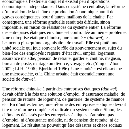
économique à l’extérieur duquel il existait peu d’opérations
économiques indépendantes. Dans ce système centralisé, la réforme
d’un maillon de la chaîne de production économique aurait de
graves conséquences pour d’autres maillons de la chaîne. Par
conséquent, une réforme graduelle serait très difficile, sinon
impossible, en raison de résistances du système entier. La réforme
des entreprises étatiques en Chine est confrontée au même problème.
Une entreprise étatique chinoise, une « unité » (
danwei
), est
beaucoup plus qu’une organisation de travail. Elle est plutôt une
unité sociale qui joue souvent le rôle du gouvernement au sujet du
bien-être des employés : registre d’état civil, emploi, logement,
assurance maladie, pension de retraite, garderie, cantine, magasin,
bureau de poste, mariage ou divorce, voyage, etc. (Yang et Zhou
2002 ; Li H. 1996 ; Bjorklund 1986). Une « unité » est elle-même
une microsociété, et la Chine urbaine était essentiellement une
société de
danwei
.
Une réforme chinoise à partir des entreprises étatiques (
danwei
)
devait offrir à la fois une solution d’emploi, d’assurance maladie, de
pension de retraite, de logement, de garderie, de système de finance,
etc. En d’autres termes, une réforme des entreprises étatiques devrait
être une réforme complète et radicale du système entier. Sinon, les
chômeurs délaissés par les entreprises étatiques n’auraient pas
d’emploi, ni d’assurance maladie, ni de pension de retraite, ni de
logement. Le résultat ne pouvait qu’être désastres et chaos sociaux,