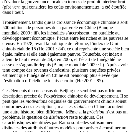
d’évaluer la gouvernance locale en termes de produit intérieur brut
(
pib
)
vert
, qui considère les coûts environnementaux, a été étouffée
dans l’oeuf.
Troisièmement, tandis que la croissance économique chinoise a sorti
500 millions de personnes de la pauvreté en Chine (Banque
mondiale 2009 : iii), les inégalités s’accroissent : en parallèle au
développement économique, l’écart entre les riches et les pauvres se
creuse. En 1978, avant la politique de réforme, l’index de Gini
chinois était de 15 (He 2001 : 84), ce qui représente une société bien
égale, même si elle était également pauvre. Toutefois, cet index a
atteint le haut niveau de 44,3 en 2005, et l’écart de l’inégalité ne
cesse de s’agrandir depuis (Banque mondiale 2009 : ii). Après avoir
tenu compte des revenus clandestins, plusieurs enquêtes privées
estiment que l’inégalité en Chine est beaucoup plus élevée que
l’estimation officielle ne le laisse croire (He 2001 : 85).
Ces éléments du consensus de Beijing ne semblent pas offrir une
description précise de l’expérience chinoise de développement. Il se
peut que les
motivations
originales du gouvernement chinois soient
conformes à ces descriptions, mais les
réalités
en Chine racontent
une autre histoire, bien différente. Même si la
précision
n’est pas un
problème, la question de
distinction
reste toujours. Ces
caractéristiques identifiées par Ramo sont-elles suffisamment
distinctes des attributs d’autres modèles pour arriver à constituer un