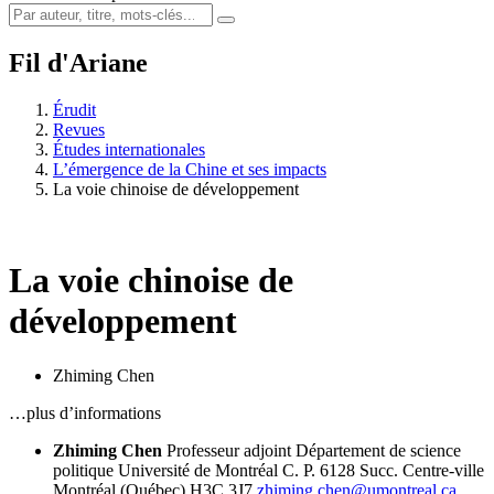
Fil d'Ariane
Érudit
Revues
Études internationales
L’émergence de la Chine et ses impacts
La voie chinoise de développement
La voie chinoise de
développement
Zhiming Chen
…plus d’informations
Zhiming Chen
Professeur adjoint
Département de science
politique
Université de Montréal
C. P. 6128
Succ. Centre-ville
Montréal (Québec) H3C 3J7
zhiming.chen@umontreal.ca