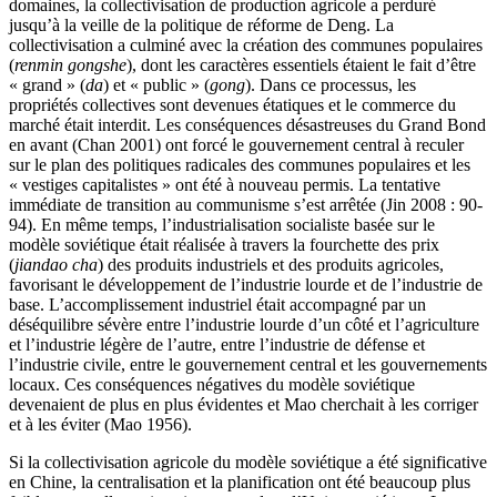
domaines, la collectivisation de production agricole a perduré
jusqu’à la veille de la politique de réforme de Deng. La
collectivisation a culminé avec la création des communes populaires
(
renmin gongshe
), dont les caractères essentiels étaient le fait d’être
« grand » (
da
) et « public » (
gong
). Dans ce processus, les
propriétés collectives sont devenues étatiques et le commerce du
marché était interdit. Les conséquences désastreuses du Grand Bond
en avant (Chan 2001) ont forcé le gouvernement central à reculer
sur le plan des politiques radicales des communes populaires et les
« vestiges capitalistes » ont été à nouveau permis. La tentative
immédiate de transition au communisme s’est arrêtée (Jin 2008 : 90-
94). En même temps, l’industrialisation socialiste basée sur le
modèle soviétique était réalisée à travers la fourchette des prix
(
jiandao cha
) des produits industriels et des produits agricoles,
favorisant le développement de l’industrie lourde et de l’industrie de
base. L’accomplissement industriel était accompagné par un
déséquilibre sévère entre l’industrie lourde d’un côté et l’agriculture
et l’industrie légère de l’autre, entre l’industrie de défense et
l’industrie civile, entre le gouvernement central et les gouvernements
locaux. Ces conséquences négatives du modèle soviétique
devenaient de plus en plus évidentes et Mao cherchait à les corriger
et à les éviter (Mao 1956).
Si la collectivisation agricole du modèle soviétique a été significative
en Chine, la centralisation et la planification ont été beaucoup plus