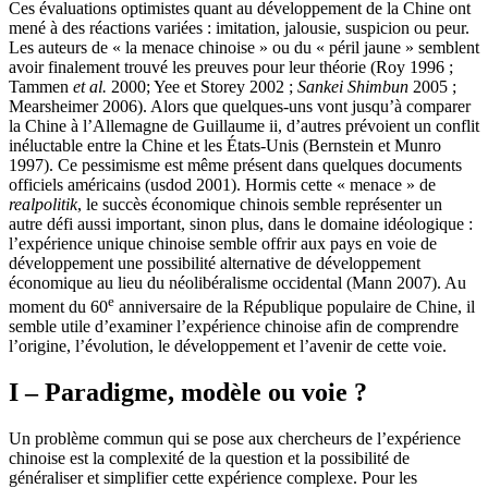
Ces évaluations optimistes quant au développement de la Chine ont
mené à des réactions variées : imitation, jalousie, suspicion ou peur.
Les auteurs de « la menace chinoise » ou du « péril jaune » semblent
avoir finalement trouvé les preuves pour leur théorie (Roy 1996 ;
Tammen
et al.
2000; Yee et Storey 2002 ;
Sankei Shimbun
2005 ;
Mearsheimer 2006). Alors que quelques-uns vont jusqu’à comparer
la Chine à l’Allemagne de Guillaume
ii,
d’autres prévoient un conflit
inéluctable entre la Chine et les États-Unis (Bernstein et Munro
1997). Ce pessimisme est même présent dans quelques documents
officiels américains (
usdod
2001). Hormis cette « menace » de
realpolitik
, le succès économique chinois semble représenter un
autre défi aussi important, sinon plus, dans le domaine idéologique :
l’expérience unique chinoise semble offrir aux pays en voie de
développement une possibilité alternative de développement
économique au lieu du néolibéralisme occidental (Mann 2007). Au
e
moment du 60
anniversaire de la République populaire de Chine, il
semble utile d’examiner l’expérience chinoise afin de comprendre
l’origine, l’évolution, le développement et l’avenir de cette voie.
I – Paradigme, modèle ou voie ?
Un problème commun qui se pose aux chercheurs de l’expérience
chinoise est la complexité de la question et la possibilité de
généraliser et simplifier cette expérience complexe. Pour les