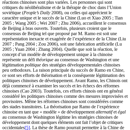
réactions chinoises sont plus variées. Les personnes qui sont
critiques du néolibéralisme et de la thérapie de choc dans l’Union
soviétique (
People’s Daily
2008), ou celles qui apprécient le
caractère unique et le succès de la Chine (Luo et Xiao 2005 ; Tian
2005 ; Wang 2005 ; Wei 2007 ; Zhu 2006), accueillent le consensus
de Beijing à bras ouverts. Toutefois, plusieurs croient que le
consensus de Beijing tel que proposé par M. Ramo est soit une
représentation inexacte et exagérée de l’expérience de la Chine (Liu
2007 ; Pang 2004 ; Zou 2006), soit une fabrication artificielle (Lu
2005 ; Yuan 2004 ; Zhang 2004). Quelle que soit la réaction, le
concept d’un modèle de développement unique à la chinoise
représente un défi
théorique
au consensus de Washington et une
légitimation
politique
des stratégies développementales chinoises
peu orthodoxes. La raison principale du succès de Ramo en Chine,
ce sont ses efforts de théorisation et la conséquente légitimation des
politiques chinoises de développement. Avant Ramo, les Chinois ont
déjà commencé à examiner les succès et les échecs des réformes
chinoises (Cao 2003). Toutefois, ces efforts chinois ont en général
considéré les politiques chinoises comme des mesures improvisées et
provisoires. Même les réformes chinoises sont considérées comme
des stades transitoires. La théorisation par Ramo de l’expérience
chinoise en tant que « modèle » de développement
alternatif
et
égal
au consensus de Washington légitime les stratégies chinoises de
développement dont quelques éléments ont fait l’objet de critiques
occidentales
[5]
. La thèse de Ramo pourrait permettre à la Chine de