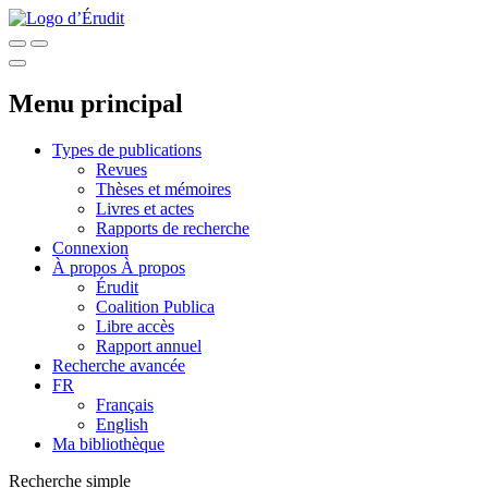
Menu principal
Types de publications
Revues
Thèses et mémoires
Livres et actes
Rapports de recherche
Connexion
À propos
À propos
Érudit
Coalition Publica
Libre accès
Rapport annuel
Recherche avancée
FR
Français
English
Ma bibliothèque
Recherche simple