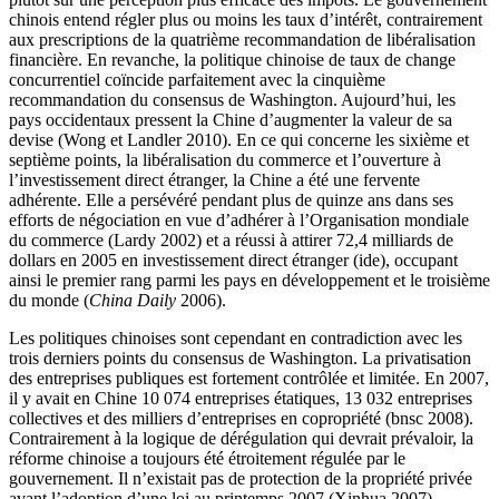
chinois entend régler plus ou moins les taux d’intérêt, contrairement
aux prescriptions de la quatrième recommandation de libéralisation
financière. En revanche, la politique chinoise de taux de change
concurrentiel coïncide parfaitement avec la cinquième
recommandation du consensus de Washington. Aujourd’hui, les
pays occidentaux pressent la Chine d’augmenter la valeur de sa
devise (Wong et Landler 2010). En ce qui concerne les sixième et
septième points, la libéralisation du commerce et l’ouverture à
l’investissement direct étranger, la Chine a été une fervente
adhérente. Elle a persévéré pendant plus de quinze ans dans ses
efforts de négociation en vue d’adhérer à l’Organisation mondiale
du commerce (Lardy 2002) et a réussi à attirer 72,4 milliards de
dollars en 2005 en investissement direct étranger (
ide
), occupant
ainsi le premier rang parmi les pays en développement et le troisième
du monde (
China Daily
2006).
Les politiques chinoises sont cependant en contradiction avec les
trois derniers points du consensus de Washington. La privatisation
des entreprises publiques est fortement contrôlée et limitée. En 2007,
il y avait en Chine 10 074 entreprises étatiques, 13 032 entreprises
collectives et des milliers d’entreprises en copropriété (
bnsc
2008).
Contrairement à la logique de dérégulation qui devrait prévaloir, la
réforme chinoise a toujours été étroitement régulée par le
gouvernement. Il n’existait pas de protection de la propriété privée
avant l’adoption d’une loi au printemps 2007 (Xinhua 2007).