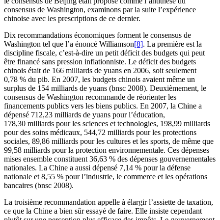
le consensus de Beijing était proposé comme l’antithèse du
consensus de Washington, examinons par la suite l’expérience
chinoise avec les prescriptions de ce dernier.
Dix recommandations économiques forment le consensus de
Washington tel que l’a énoncé Williamson
[8]
. La première est la
discipline fiscale, c’est-à-dire un petit déficit des budgets qui peut
être financé sans pression inflationniste. Le déficit des budgets
chinois était de 166 milliards de yuans en 2006, soit seulement
0,78 % du
pib
. En 2007, les budgets chinois avaient même un
surplus de 154 milliards de yuans (
bnsc
2008). Deuxièmement, le
consensus de Washington recommande de réorienter les
financements publics vers les biens publics. En 2007, la Chine a
dépensé 712,23 milliards de yuans pour l’éducation,
178,30 milliards pour les sciences et technologies, 198,99 milliards
pour des soins médicaux, 544,72 milliards pour les protections
sociales, 89,86 milliards pour les cultures et les sports, de même que
99,58 milliards pour la protection environnementale. Ces dépenses
mises ensemble constituent 36,63 % des dépenses gouvernementales
nationales. La Chine a aussi dépensé 7,14 % pour la défense
nationale et 8,55 % pour l’industrie, le commerce et les opérations
bancaires (
bnsc
2008).
La troisième recommandation appelle à élargir l’assiette de taxation,
ce que la Chine a bien sûr essayé de faire. Elle insiste cependant
plutôt sur une perception plus efficace des impôts. Le gouvernement