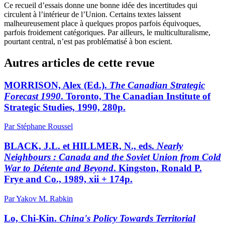
Ce recueil d’essais donne une bonne idée des incertitudes qui
circulent à l’intérieur de l’Union. Certains textes laissent
malheureusement place à quelques propos parfois équivoques,
parfois froidement catégoriques. Par ailleurs, le multiculturalisme,
pourtant central, n’est pas problématisé à bon escient.
Autres articles de cette revue
MORRISON, Alex (Ed.).
The Canadian Strategic
Forecast 1990
. Toronto, The Canadian Institute of
Strategic Studies, 1990, 280p.
Par Stéphane Roussel
BLACK, J.L. et HILLMER, N., eds.
Nearly
Neighbours : Canada and the Soviet Union from Cold
War to Détente and Beyond
. Kingston, Ronald P.
Frye and Co., 1989, xii + 174p.
Par Yakov M. Rabkin
Lo, Chi-Kin.
China's Policy Towards Territorial