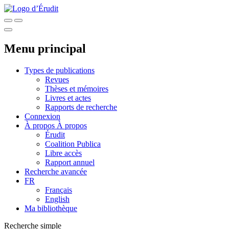
Menu principal
Types de publications
Revues
Thèses et mémoires
Livres et actes
Rapports de recherche
Connexion
À propos
À propos
Érudit
Coalition Publica
Libre accès
Rapport annuel
Recherche avancée
FR
Français
English
Ma bibliothèque
Recherche simple