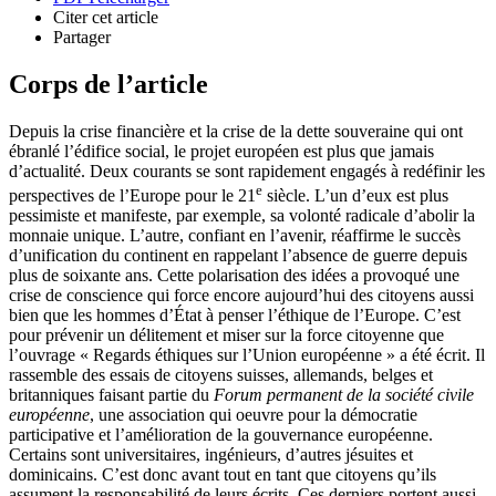
Citer cet article
Partager
Corps de l’article
Depuis la crise financière et la crise de la dette souveraine qui ont
ébranlé l’édifice social, le projet européen est plus que jamais
d’actualité. Deux courants se sont rapidement engagés à redéfinir les
e
perspectives de l’Europe pour le 21
siècle. L’un d’eux est plus
pessimiste et manifeste, par exemple, sa volonté radicale d’abolir la
monnaie unique. L’autre, confiant en l’avenir, réaffirme le succès
d’unification du continent en rappelant l’absence de guerre depuis
plus de soixante ans. Cette polarisation des idées a provoqué une
crise de conscience qui force encore aujourd’hui des citoyens aussi
bien que les hommes d’État à penser l’éthique de l’Europe. C’est
pour prévenir un délitement et miser sur la force citoyenne que
l’ouvrage « Regards éthiques sur l’Union européenne » a été écrit. Il
rassemble des essais de citoyens suisses, allemands, belges et
britanniques faisant partie du
Forum permanent de la société civile
européenne
, une association qui oeuvre pour la démocratie
participative et l’amélioration de la gouvernance européenne.
Certains sont universitaires, ingénieurs, d’autres jésuites et
dominicains. C’est donc avant tout en tant que citoyens qu’ils
assument la responsabilité de leurs écrits. Ces derniers portent aussi