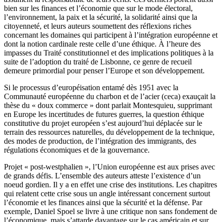
bien sur les finances et l’économie que sur le mode électoral,
l’environnement, la paix et la sécurité, la solidarité ainsi que la
citoyenneté, et leurs auteurs soumettent des réflexions riches
concernant les domaines qui participent à l’intégration européenne et
dont la notion cardinale reste celle d’une éthique. À l’heure des
impasses du Traité constitutionnel et des implications politiques à la
suite de l’adoption du traité de Lisbonne, ce genre de recueil
demeure primordial pour penser l’Europe et son développement.
Si le processus d’européisation entamé dès 1951 avec la
Communauté européenne du charbon et de l’acier (
ceca
) exauçait la
thèse du « doux commerce » dont parlait Montesquieu, supprimant
en Europe les incertitudes de futures guerres, la question éthique
constitutive du projet européen s’est aujourd’hui déplacée sur le
terrain des ressources naturelles, du développement de la technique,
des modes de production, de l’intégration des immigrants, des
régulations économiques et de la gouvernance.
Projet « post-westphalien », l’Union européenne est aux prises avec
de grands défis. L’ensemble des auteurs atteste l’existence d’un
noeud gordien. Il y a en effet une crise des institutions. Les chapitres
qui relatent cette crise sous un angle intéressant concernent surtout
l’économie et les finances ainsi que la sécurité et la défense. Par
exemple, Daniel Spoel se livre à une critique non sans fondement de
l’économique, mais s’attarde davantage sur le cas américain et sur