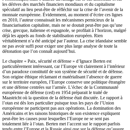
les dérives des marchés financiers mondiaux et du capitalisme
spéculatif au lieu peut-être de réfléchir sur la crise de l’avenir de la
monnaie européenne. Évidemment, au moment d’écrire ces lignes
en 2010, l’auteur connaissait les mécanismes pernicieux de la
financiarisation capitaliste, mais ne se doutait peut-être pas qu’une
crise, grecque, italienne et espagnole, se profilait à l’horizon, malgré
déjà les appels au fonds de stabilisation européen. Rien
véritablement n’a été anticipé par l’auteur. La crise irlandaise semble
ne pas avoir suffi pour exiger une plus large analyse de toute la
détonation que l’on connaît aujourd’hui.
Le chapitre « Paix, sécurité et défense » d’Ignace Berten est
particulièrement intéressant, car l’Europe vit clairement à l’intérieur
d’un paradoxe constitutif de son système de sécurité et de défense.
Son origine éthique réclamant et matérialisant l’absence de guerre
sur le territoire européen, l’Europe conserve une politique étrangère
et une défense centrées sur l’armée. L’échec de la Communauté
européenne de défense (
ced
) en 1954 préparait le traité de
Maastricht où la question de la défense était discutée. Le rapport à
l’
otan
est dès lors particulier puisque tous les pays de l’Union
européenne ne participent pas aux opérations. La domination des
Américains et les raisons historiques de son existence expliquent
peut-être les causes pour lesquelles l’Europe ne se sent pas
totalement liée à l’
otan
. Berten met l’accent sur le rapport parfois
tendu entre l’Europe et la Russie ainsi que sur la défense qu’assure