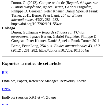
Durou, G. (2012). Compte rendu de [
Regards éthiques sur
l’Union européenne
, Ignace
Berten
, Gabriel
Fragnière
,
Philippe D.
Grosjean
, Peter
Knauer
, Daniel
Spoel
et Frank
Turner
, 2011, Berne, Peter Lang, 254 p.]
Études
internationales
,
43
(2), 281–282.
https://doi.org/10.7202/1011554ar
Chicago
Durou, Guillaume «
Regards éthiques sur l’Union
européenne
, Ignace
Berten
, Gabriel
Fragnière
, Philippe D.
Grosjean
, Peter
Knauer
, Daniel
Spoel
et Frank
Turner
, 2011,
o
Berne, Peter Lang, 254 p. ».
Études internationales
43, n
2
(2012) : 281–282. https://doi.org/10.7202/1011554ar
Exporter la notice de cet article
RIS
EndNote, Papers, Reference Manager, RefWorks, Zotero
ENW
EndNote (version X9.1 et +), Zotero