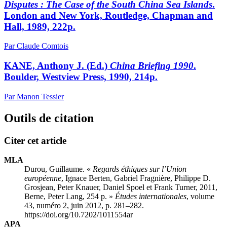
Disputes : The Case of the South China Sea Islands
.
London and New York, Routledge, Chapman and
Hall, 1989, 222p.
Par Claude Comtois
KANE, Anthony J. (Ed.)
China Briefing 1990
.
Boulder, Westview Press, 1990, 214p.
Par Manon Tessier
Outils de citation
Citer cet article
MLA
Durou, Guillaume. «
Regards éthiques sur l’Union
européenne
, Ignace
Berten
, Gabriel
Fragnière
, Philippe D.
Grosjean
, Peter
Knauer
, Daniel
Spoel
et Frank
Turner
, 2011,
Berne, Peter Lang, 254 p. »
Études internationales
, volume
43, numéro 2, juin 2012, p. 281–282.
https://doi.org/10.7202/1011554ar
APA