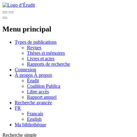
Menu principal
Types de publications
Revues
Thèses et mémoires
Livres et actes
Rapports de recherche
Connexion
À propos
À propos
Érudit
Coalition Publica
Libre accès
Rapport annuel
Recherche avancée
FR
Français
English
Ma bibliothèque
Recherche simple