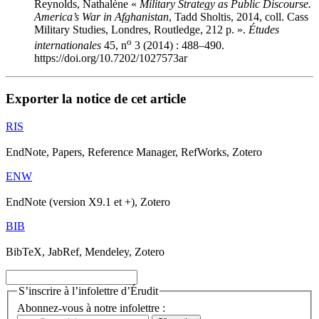
Reynolds, Nathalène «
Military Strategy as Public Discourse.
America’s War in Afghanistan
, Tadd S
holtis
, 2014, coll. Cass
Military Studies, Londres, Routledge, 212 p. ».
Études
o
internationales
45, n
3 (2014) : 488–490.
https://doi.org/10.7202/1027573ar
Exporter la notice de cet article
RIS
EndNote, Papers, Reference Manager, RefWorks, Zotero
ENW
EndNote (version X9.1 et +), Zotero
BIB
BibTeX, JabRef, Mendeley, Zotero
S’inscrire à l’infolettre d’Érudit
Abonnez-vous à notre infolettre :