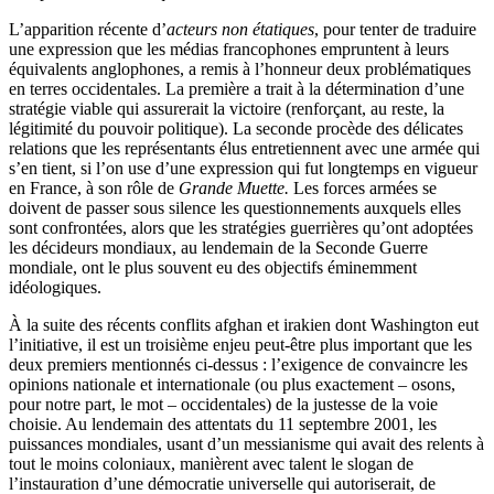
L’apparition récente d’
acteurs non étatiques
, pour tenter de traduire
une expression que les médias francophones empruntent à leurs
équivalents anglophones, a remis à l’honneur deux problématiques
en terres occidentales. La première a trait à la détermination d’une
stratégie viable qui assurerait la victoire (renforçant, au reste, la
légitimité du pouvoir politique). La seconde procède des délicates
relations que les représentants élus entretiennent avec une armée qui
s’en tient, si l’on use d’une expression qui fut longtemps en vigueur
en France, à son rôle de
Grande Muette.
Les forces armées se
doivent de passer sous silence les questionnements auxquels elles
sont confrontées, alors que les stratégies guerrières qu’ont adoptées
les décideurs mondiaux, au lendemain de la Seconde Guerre
mondiale, ont le plus souvent eu des objectifs éminemment
idéologiques.
À la suite des récents conflits afghan et irakien dont Washington eut
l’initiative, il est un troisième enjeu peut-être plus important que les
deux premiers mentionnés ci-dessus : l’exigence de convaincre les
opinions nationale et internationale (ou plus exactement – osons,
pour notre part, le mot – occidentales) de la justesse de la voie
choisie. Au lendemain des attentats du 11 septembre 2001, les
puissances mondiales, usant d’un messianisme qui avait des relents à
tout le moins coloniaux, manièrent avec talent le slogan de
l’instauration d’une démocratie universelle qui autoriserait, de