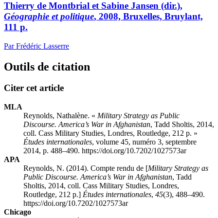
Thierry
de
M
ontbrial
et Sabine J
ansen
(dir.),
Géographie et politique
, 2008, Bruxelles, Bruylant,
111 p.
Par Frédéric Lasserre
Outils de citation
Citer cet article
MLA
Reynolds, Nathalène. «
Military Strategy as Public
Discourse. America’s War in Afghanistan
, Tadd S
holtis
, 2014,
coll. Cass Military Studies, Londres, Routledge, 212 p. »
Études internationales
, volume 45, numéro 3, septembre
2014, p. 488–490. https://doi.org/10.7202/1027573ar
APA
Reynolds, N. (2014). Compte rendu de [
Military Strategy as
Public Discourse. America’s War in Afghanistan
, Tadd
S
holtis
, 2014, coll. Cass Military Studies, Londres,
Routledge, 212 p.]
Études internationales
,
45
(3), 488–490.
https://doi.org/10.7202/1027573ar
Chicago