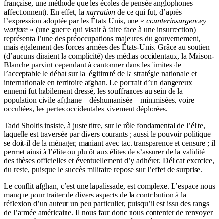
française, une méthode que les écoles de pensée anglophones
affectionnent). En effet, la
narration
de ce qui fut, d’après
l’expression adoptée par les États-Unis, une «
counterinsurgencey
warfare
» (une guerre qui visait à faire face à une insurrection)
représenta l’une des préoccupations majeures du gouvernement,
mais également des forces armées des États-Unis. Grâce au soutien
(d’aucuns diraient la complicité) des médias occidentaux, la Maison-
Blanche parvint cependant à cantonner dans les limites de
l’acceptable le débat sur la légitimité de la stratégie nationale et
internationale en territoire afghan. Le portrait d’un dangereux
ennemi fut habilement dressé, les souffrances au sein de la
population civile afghane – déshumanisée – minimisées, voire
occultées, les pertes occidentales vivement déplorées.
Tadd Sholtis insiste, à juste titre, sur le rôle fondamental de l’élite,
laquelle est traversée par divers courants ; aussi le pouvoir politique
se doit-il de la ménager, maniant avec tact transparence et censure ; il
permet ainsi à l’élite ou plutôt aux élites de s’assurer de la validité
des thèses officielles et éventuellement d’y adhérer. Délicat exercice,
du reste, puisque le succès militaire repose sur l’effet de surprise.
Le conflit afghan, c’est une lapalissade, est complexe. L’espace nous
manque pour traiter de divers aspects de la contribution à la
réflexion d’un auteur un peu particulier, puisqu’il est issu des rangs
de l’armée américaine. Il nous faut donc nous contenter de renvoyer