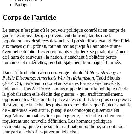
Partager
Corps de l’article
Le temps n’est plus où le pouvoir politique contrôlait en temps de
guerre les nouvelles qui provenaient du front, tandis que la
population aux destinées desquelles il présidait se devait d’être fidèle
aux thèses qu’il prônait, tout au moins jusqu’à l’annonce d’une
éventuelle défaite. Les gouvernants victorieux se paraient aisément
de l’aura de sauveurs ; la nation, s’attachant à oblitérer pertes
humaines et matérielles, rendait également hommage à l’armée.
Dans l’introduction à son ou- vrage intitulé
Military Strategy as
Public Discourse. America’s War in Afghanistan,
Tadd Sholtis
(2014 : 5), lieutenant-colonel au sein des forces aériennes états-
uniennes – l’
us
Air Force –
,
nous rappelle que « la politique née de
la globalisation et le déclin des guerres » qui, traditionnellement,
opposaient les États ont fait place à des conflits bien plus complexes.
Il est vrai que la tâche des puissances mondiales que l’auteur qualifie
de « libérales » est ardue, puisque des concepts qui semblaient
jusqu’alors immuables, tels que la guerre, la victoire ou l’ennemi,
requièrent une nouvelle définition. Les hommes politiques
occidentaux, quelle que soit leur affiliation politique, se sont pour
leur part attachés à esquiver un tel débat.