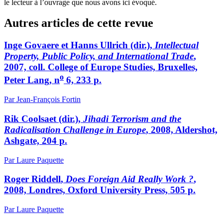
le lecteur à l’ouvrage que nous avons ici évoqué.
Autres articles de cette revue
Inge G
ovaere
et Hanns U
llrich
(dir.),
Intellectual
Property, Public Policy, and International Trade
,
2007, coll. College of Europe Studies, Bruxelles,
o
Peter Lang, n
6, 233 p.
Par Jean-François Fortin
Rik C
oolsaet
(dir.),
Jihadi Terrorism and the
Radicalisation Challenge in Europe
, 2008, Aldershot,
Ashgate, 204 p.
Par Laure Paquette
Roger R
iddell
,
Does Foreign Aid Really Work ?
,
2008, Londres, Oxford University Press, 505 p.
Par Laure Paquette