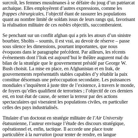
surcroît, les femmes musulmanes à se défaire du joug d’un patriarcat
archaïque. Elles employèrent d’autres expressions, comme les
frappes chirurgicales
, l’objectif étant de rassurer les populations
quant au nombre limité de soldats issus de leurs rangs qui, favorisant
la réalisation militaire de ces
nobles
objectifs, succomberaient.
Se penchant sur un conflit afghan qui a pris les atours d’un sinistre
bourbier, Sholtis – soumis, il est vrai, au devoir de réserve – passe
sous silence les dimensions, pourtant importantes, que nous
évoquons dans le paragraphe précédent. Par ailleurs, les récents
événements dont l’Irak est aujourd’hui le théâtre augurent mal du
bilan de la stratégie que le gouvernement présidé par George W.
Bush choisit. La mise en place, en Afghanistan et en Irak, de
gouvernements représentatifs stables capables d’y rétablir la paix
constitue désormais une préoccupation secondaire. Les puissances
mondiales s’inquiètent à juste titre de l’existence, à travers le monde,
de foyers qu’elles qualifient de terroristes ; l’objectif de ces derniers
est, en tout état de cause, de semer la terreur par des actions
spectaculaires qui viseraient les populations civiles, en particulier
celles des pays industrialisés.
Titulaire d’un doctorat en stratégie militaire de l’
Air University
étatsunienne, l’auteur envisage l’étude des discours stratégique,
opérationnel et, enfin, tactique. Il accorde une place toute
particulière à la
narration
(pour tenter de rendre, en langue