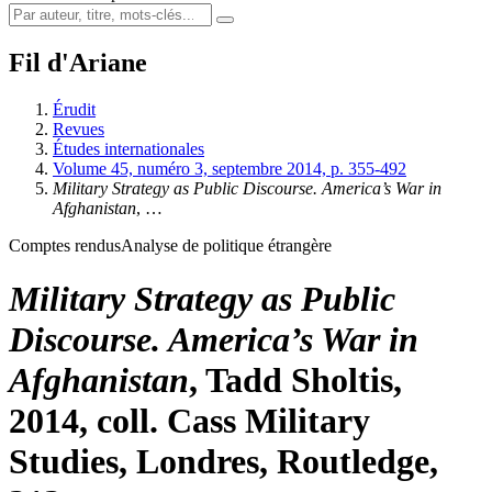
Fil d'Ariane
Érudit
Revues
Études internationales
Volume 45, numéro 3, septembre 2014, p. 355-492
Military Strategy as Public Discourse. America’s War in
Afghanistan
, …
Comptes rendus
Analyse de politique étrangère
Military Strategy as Public
Discourse. America’s War in
Afghanistan
, Tadd S
holtis
,
2014, coll. Cass Military
Studies, Londres, Routledge,