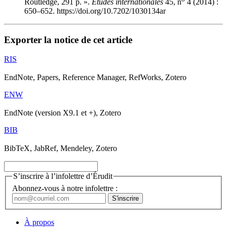
Routledge, 291 p. ».
Études internationales
45, n
4 (2014) :
650–652. https://doi.org/10.7202/1030134ar
Exporter la notice de cet article
RIS
EndNote, Papers, Reference Manager, RefWorks, Zotero
ENW
EndNote (version X9.1 et +), Zotero
BIB
BibTeX, JabRef, Mendeley, Zotero
S’inscrire à l’infolettre d’Érudit
Abonnez-vous à notre infolettre :
À propos