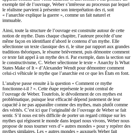
exemple tiré de l’ouvrage, Weber s’intéresse au processus par lequel
le réalisme parvient à présenter son interprétation des
ri
, soit
« l’anarchie explique la guerre », comme un fait naturel et
immuable.
Ainsi, toute la structure de l’ouvrage est construite autour de cette
notion de mythe. Dans chaque chapitre, l’auteure procède d’une
même façon en identifiant d’abord le contenu d’un mythe. Elle
sélectionne un texte classique des
ri
, le situe par rapport aux grandes
traditions théoriques, le résume brièvement, puis démontre comment
ce texte fait appel à un mythe des
ri
. Par exemple, dans la section sur
le constructivisme, C. Weber sélectionne le texte « Anarchy Is What
States Make of It » d’Alexander Wendt pour démontrer comment
celui-ci véhicule le mythe que l’anarchie est ce que les États en font.
L’analyse passe ensuite à la question « Comment ce mythe
fonctionne-t-il ? ». Cette étape représente le point central de
l’ouvrage de Weber. Toutefois, le dévoilement de ces mythes est
problématique, puisque leur efficacité dépend justement de leur
capacité à ne pas apparaître comme des mythes, mais plutôt comme
des vérités. C’est ici que l’originalité de l’ouvrage de Weber se fait
sentir. S’il nous est très difficile de porter un regard critique sur les
mythes qui régissent le monde dans lequel nous vivons, Weber nous
propose de nous tourner vers d’« autres mondes » pour y repérer des
mythes similaires. Les « autres mondes » auxquels Weber fait