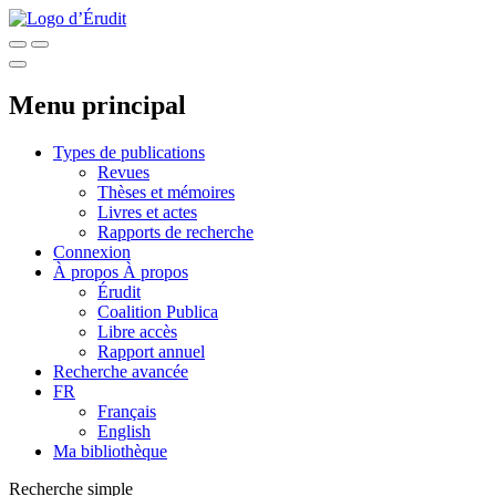
Menu principal
Types de publications
Revues
Thèses et mémoires
Livres et actes
Rapports de recherche
Connexion
À propos
À propos
Érudit
Coalition Publica
Libre accès
Rapport annuel
Recherche avancée
FR
Français
English
Ma bibliothèque
Recherche simple