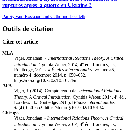
ruptures après la guerre en Ukraine ?
Par Sylvain Rossiaud and Catherine Locatelli
Outils de citation
Citer cet article
MLA
Viger, Jonathan. «
International Relations Theory. A Critical
e
Introduction,
Cynthia W
eber
, 2014, 4
éd., Londres,
uk
,
Routledge, 291 p. »
Études internationales
, volume 45,
numéro 4, décembre 2014, p. 650–652.
https://doi.org/10.7202/1030134ar
APA
Viger, J. (2014). Compte rendu de [
International Relations
e
Theory. A Critical Introduction,
Cynthia W
eber
, 2014, 4
éd.,
Londres,
uk
, Routledge, 291 p.]
Études internationales
,
45
(4), 650–652. https://doi.org/10.7202/1030134ar
Chicago
Viger, Jonathan «
International Relations Theory. A Critical
e
Introduction,
Cynthia W
eber
, 2014, 4
éd., Londres,
uk
,
o