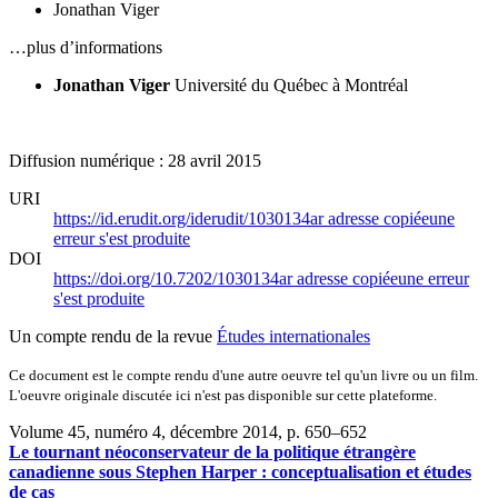
Jonathan Viger
…plus d’informations
Jonathan Viger
Université du Québec à Montréal
Diffusion numérique : 28 avril 2015
URI
https://id.erudit.org/iderudit/1030134ar
adresse copiée
une
erreur s'est produite
DOI
https://doi.org/10.7202/1030134ar
adresse copiée
une erreur
s'est produite
Un compte rendu de la revue
Études internationales
Ce document est le compte rendu d'une autre oeuvre tel qu'un livre ou un film.
L'oeuvre originale discutée ici n'est pas disponible sur cette plateforme.
Volume 45, numéro 4, décembre 2014
, p. 650–652
Le tournant néoconservateur de la politique étrangère
canadienne sous Stephen Harper : conceptualisation et études
de cas