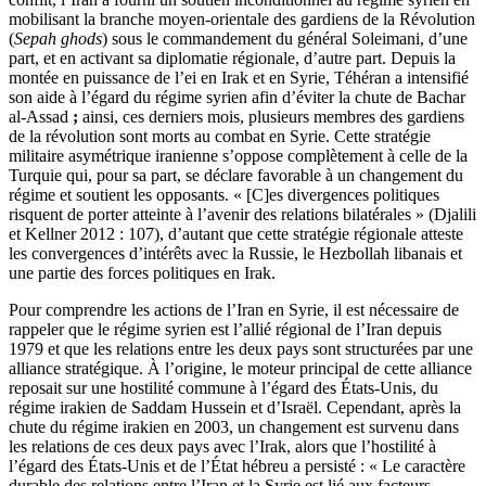
mobilisant la branche moyen-orientale des gardiens de la Révolution
(
Sepah ghods
) sous le commandement du général Soleimani, d’une
part, et en activant sa diplomatie régionale, d’autre part. Depuis la
montée en puissance de l’
ei
en Irak et en Syrie, Téhéran a intensifié
son aide à l’égard du régime syrien afin d’éviter la chute de Bachar
al-Assad
;
ainsi, ces derniers mois, plusieurs membres des gardiens
de la révolution sont morts au combat en Syrie. Cette stratégie
militaire asymétrique iranienne s’oppose complètement à celle de la
Turquie qui, pour sa part, se déclare favorable à un changement du
régime et soutient les opposants. « [C]es divergences politiques
risquent de porter atteinte à l’avenir des relations bilatérales » (Djalili
et Kellner 2012 : 107), d’autant que cette stratégie régionale atteste
les convergences d’intérêts avec la Russie, le Hezbollah libanais et
une partie des forces politiques en Irak.
Pour comprendre les actions de l’Iran en Syrie, il est nécessaire de
rappeler que le régime syrien est l’allié régional de l’Iran depuis
1979 et que les relations entre les deux pays sont structurées par une
alliance stratégique. À l’origine, le moteur principal de cette alliance
reposait sur une hostilité commune à l’égard des États-Unis, du
régime irakien de Saddam Hussein et d’Israël. Cependant, après la
chute du régime irakien en 2003, un changement est survenu dans
les relations de ces deux pays avec l’Irak, alors que l’hostilité à
l’égard des États-Unis et de l’État hébreu a persisté : « Le caractère
durable des relations entre l’Iran et la Syrie est lié aux facteurs