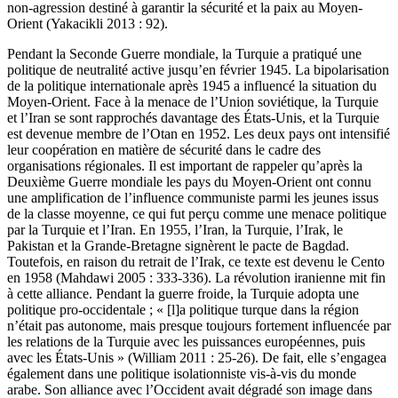
non-agression destiné à garantir la sécurité et la paix au Moyen-
Orient (Yakacikli 2013 : 92).
Pendant la Seconde Guerre mondiale, la Turquie a pratiqué une
politique de neutralité active jusqu’en février 1945. La bipolarisation
de la politique internationale après 1945 a influencé la situation du
Moyen-Orient. Face à la menace de l’Union soviétique, la Turquie
et l’Iran se sont rapprochés davantage des États-Unis, et la Turquie
est devenue membre de l’Otan en 1952. Les deux pays ont intensifié
leur coopération en matière de sécurité dans le cadre des
organisations régionales. Il est important de rappeler qu’après la
Deuxième Guerre mondiale les pays du Moyen-Orient ont connu
une amplification de l’influence communiste parmi les jeunes issus
de la classe moyenne, ce qui fut perçu comme une menace politique
par la Turquie et l’Iran. En 1955, l’Iran, la Turquie, l’Irak, le
Pakistan et la Grande-Bretagne signèrent le pacte de Bagdad.
Toutefois, en raison du retrait de l’Irak, ce texte est devenu le
Cento
en 1958 (Mahdawi 2005 : 333-336). La révolution iranienne mit fin
à cette alliance. Pendant la guerre froide, la Turquie adopta une
politique pro-occidentale ; « [l]a politique turque dans la région
n’était pas autonome, mais presque toujours fortement influencée par
les relations de la Turquie avec les puissances européennes, puis
avec les États-Unis » (William 2011 : 25-26). De fait, elle s’engagea
également dans une politique isolationniste vis-à-vis du monde
arabe. Son alliance avec l’Occident avait dégradé son image dans