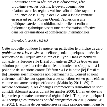
L’équilibre entre la sécurité et la démocratie, zéro
problème avec les voisins, le développement des
relations avec les régions voisines afin de faire rayonner
l’influence de la Turquie des Balkans à l’Asie centrale
en passant par le Moyen-Orient, l’adhésion à une
politique extérieure multidimensionnelle, et enfin une
diplomatie rythmique visant une représentation effective
dans les organisations et conférences internationales.
Davutoğlu 2008 : 82-83
Cette nouvelle politique étrangère, en particulier le principe de
zéro
problème avec les voisins
a amélioré pendant quelques années les
relations de la Turquie avec l’Iran et la Syrie. Dans ce nouveau
contexte, la Turquie et le Brésil ont tenté en 2010 de trouver une
solution politique à la crise du nucléaire iranien en s’opposant à la
politique de sanctions contre Téhéran : « Le fait que [le] Brésil et
[la] Turquie soient membres non permanents du Conseil et aient
clairement affiché leur opposition à ces sanctions est vu par Téhéran
comme une arme tactique efficace » (Makinsky 2011 : 89). En
matière économique, les échanges commerciaux irano-turcs se sont
considérablement accrus durant les années 2000. L’Iran est devenu
le premier partenaire commercial régional de la Turquie et quelque 1
470 compagnies iraniennes ont été enregistrées en 2010, contre 319
en 2002. L’activité de ces entreprises se situe principalement dans le