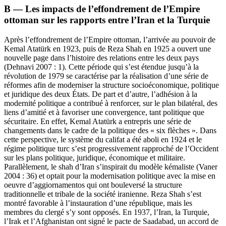
B — Les impacts de l’effondrement de l’Empire
ottoman sur les rapports entre l’Iran et la Turquie
Après l’effondrement de l’Empire ottoman, l’arrivée au pouvoir de
Kemal Atatürk en 1923, puis de Reza Shah en 1925 a ouvert une
nouvelle page dans l’histoire des relations entre les deux pays
(Dehnavi 2007 : 1). Cette période qui s’est étendue jusqu’à la
révolution de 1979 se caractérise par la réalisation d’une série de
réformes afin de moderniser la structure socioéconomique, politique
et juridique des deux États. De part et d’autre, l’adhésion à la
modernité politique a contribué à renforcer, sur le plan bilatéral, des
liens d’amitié et à favoriser une convergence, tant politique que
sécuritaire. En effet, Kemal Atatürk a entrepris une série de
changements dans le cadre de la politique des « six flèches ». Dans
cette perspective, le système du califat a été aboli en 1924 et le
régime politique turc s’est progressivement rapproché de l’Occident
sur les plans politique, juridique, économique et militaire.
Parallèlement, le shah d’Iran s’inspirait du modèle kémaliste (Vaner
2004 : 36) et optait pour la modernisation politique avec la mise en
oeuvre d’aggiornamentos qui ont bouleversé la structure
traditionnelle et tribale de la société iranienne. Reza Shah s’est
montré favorable à l’instauration d’une république, mais les
membres du clergé s’y sont opposés. En 1937, l’Iran, la Turquie,
l’Irak et l’Afghanistan ont signé le pacte de Saadabad, un accord de