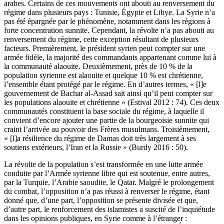
arabes. Certains de ces mouvements ont abouti au renversement du
régime dans plusieurs pays : Tunisie, Égypte et Libye. La Syrie n’a
pas été épargnée par le phénomène, notamment dans les régions à
forte concentration sunnite. Cependant, la révolte n’a pas abouti au
renversement du régime, cette exception résultant de plusieurs
facteurs. Premièrement, le président syrien peut compter sur une
armée fidèle, la majorité des commandants appartenant comme lui à
la communauté alaouite. Deuxièmement, près de 10 % de la
population syrienne est alaouite et quelque 10 % est chrétienne,
l’ensemble étant protégé par le régime. En d’autres termes, « [l]e
gouvernement de Bachar al-Assad sait ainsi qu’il peut compter sur
les populations alaouite et chrétienne » (Estival 2012 : 74). Ces deux
communautés constituent la base sociale du régime, à laquelle il
convient d’encore ajouter une partie de la bourgeoisie sunnite qui
craint l’arrivée au pouvoir des Frères musulmans. Troisièmement,
« [l]a résilience du régime de Damas doit très largement à ses
soutiens extérieurs, l’Iran et la Russie » (Burdy 2016 : 50).
La révolte de la population s’est transformée en une lutte armée
conduite par l’Armée syrienne libre qui est soutenue, entre autres,
par la Turquie, l’Arabie saoudite, le Qatar. Malgré le prolongement
du combat, l’opposition n’a pas réussi à renverser le régime, étant
donné que, d’une part, l’opposition se présente divisée et que,
d’autre part, le renforcement des islamistes a suscité de l’inquiétude
dans les opinions publiques, en Syrie comme à l’étranger :