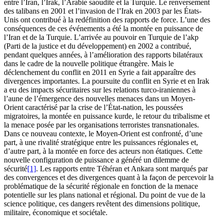
entre l’Iran, l’Irak, l’Arabie saoudite et la Turquie. Le renversement
des talibans en 2001 et l’invasion de l’Irak en 2003 par les États-
Unis ont contribué à la redéfinition des rapports de force. L’une des
conséquences de ces événements a été la montée en puissance de
l’Iran et de la Turquie. L’arrivée au pouvoir en Turquie de l’
akp
(Parti de la justice et du développement) en 2002 a contribué,
pendant quelques années, à l’amélioration des rapports bilatéraux
dans le cadre de la nouvelle politique étrangère. Mais le
déclenchement du conflit en 2011 en Syrie a fait apparaître des
divergences importantes. La poursuite du conflit en Syrie et en Irak
a eu des impacts sécuritaires sur les relations turco-iraniennes à
l’aune de l’émergence des nouvelles menaces dans un Moyen-
Orient caractérisé par la crise de l’État-nation, les poussées
migratoires, la montée en puissance kurde, le retour du tribalisme et
la menace posée par les organisations terroristes transnationales.
Dans ce nouveau contexte, le Moyen-Orient est confronté, d’une
part, à une rivalité stratégique entre les puissances régionales et,
d’autre part, à la montée en force des acteurs non étatiques. Cette
nouvelle configuration de puissance a généré un dilemme de
sécurité
[1]
. Les rapports entre Téhéran et Ankara sont marqués par
des convergences et des divergences quant à la façon de percevoir la
problématique de la sécurité régionale en fonction de la menace
potentielle sur les plans national et régional. Du point de vue de la
science politique, ces dangers revêtent des dimensions politique,
militaire, économique et sociétale.