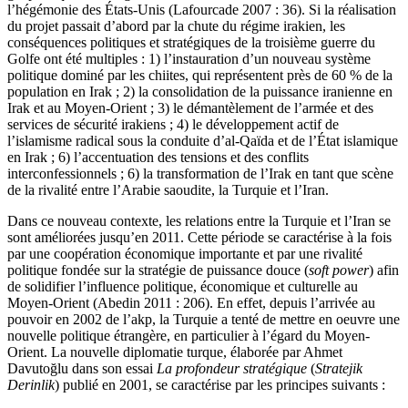
l’hégémonie des États-Unis (Lafourcade 2007 : 36). Si la réalisation
du projet passait d’abord par la chute du régime irakien, les
conséquences politiques et stratégiques de la troisième guerre du
Golfe ont été multiples : 1) l’instauration d’un nouveau système
politique dominé par les chiites, qui représentent près de 60 % de la
population en Irak ; 2) la consolidation de la puissance iranienne en
Irak et au Moyen-Orient ; 3) le démantèlement de l’armée et des
services de sécurité irakiens ; 4) le développement actif de
l’islamisme radical sous la conduite d’al-Qaïda et de l’État islamique
en Irak ; 6) l’accentuation des tensions et des conflits
interconfessionnels ; 6) la transformation de l’Irak en tant que scène
de la rivalité entre l’Arabie saoudite, la Turquie et l’Iran.
Dans ce nouveau contexte, les relations entre la Turquie et l’Iran se
sont améliorées jusqu’en 2011. Cette période se caractérise à la fois
par une coopération économique importante et par une rivalité
politique fondée sur la stratégie de puissance douce (
soft power
) afin
de solidifier l’influence politique, économique et culturelle au
Moyen-Orient (Abedin 2011 : 206). En effet, depuis l’arrivée au
pouvoir en 2002 de l’
akp
, la Turquie a tenté de mettre en oeuvre une
nouvelle politique étrangère, en particulier à l’égard du Moyen-
Orient. La nouvelle diplomatie turque, élaborée par Ahmet
Davutoğlu dans son essai
La profondeur stratégique
(
Stratejik
Derinlik
) publié en 2001, se caractérise par les principes suivants :