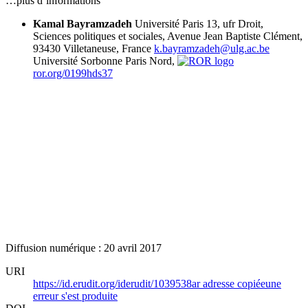
…plus d’informations
Kamal Bayramzadeh
Université Paris 13,
ufr
Droit,
Sciences politiques et sociales, Avenue Jean Baptiste Clément,
93430 Villetaneuse, France
k.bayramzadeh@ulg.ac.be
Université Sorbonne Paris Nord,
ror.org/0199hds37
Diffusion numérique : 20 avril 2017
URI
https://id.erudit.org/iderudit/1039538ar
adresse copiée
une
erreur s'est produite