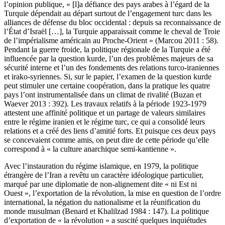
l’opinion publique, « [l]a défiance des pays arabes à l’égard de la
Turquie dépendait au départ surtout de l’engagement turc dans les
alliances de défense du bloc occidental : depuis sa reconnaissance de
l’État d’Israël […], la Turquie apparaissait comme le cheval de Troie
de l’impérialisme américain au Proche-Orient
» (Marcou 2011 : 58).
Pendant la guerre froide, la politique régionale de la Turquie a été
influencée par la question kurde, l’un des problèmes majeurs de sa
sécurité interne et l’un des fondements des relations turco-iraniennes
et irako-syriennes. Si, sur le papier, l’examen de la question kurde
peut stimuler une certaine coopération, dans la pratique les quatre
pays l’ont instrumentalisée dans un climat de rivalité (Buzan et
Waever 2013 : 392). Les travaux relatifs à la période 1923-1979
attestent une affinité politique et un partage de valeurs similaires
entre le régime iranien et le régime turc, ce qui a consolidé leurs
relations et a créé des liens d’amitié forts. Et puisque ces deux pays
se concevaient comme amis, on peut dire de cette période qu’elle
correspond à « la culture anarchique semi-kantienne ».
Avec l’instauration du régime islamique, en 1979, la politique
étrangère de l’Iran a revêtu un caractère idéologique particulier,
marqué par une diplomatie de non-alignement dite « ni Est ni
Ouest », l’exportation de la révolution, la mise en question de l’ordre
international, la négation du nationalisme et la réunification du
monde musulman (Benard et Khalilzad 1984 : 147). La politique
d’exportation de « la révolution » a suscité quelques inquiétudes