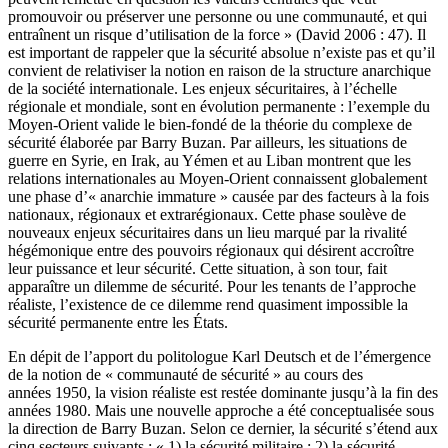
promouvoir ou préserver une personne ou une communauté, et qui
entraînent un risque d’utilisation de la force » (David 2006 : 47). Il
est important de rappeler que la sécurité absolue n’existe pas et qu’il
convient de relativiser la notion en raison de la structure anarchique
de la société internationale. Les enjeux sécuritaires, à l’échelle
régionale et mondiale, sont en évolution permanente : l’exemple du
Moyen-Orient valide le bien-fondé de la théorie du complexe de
sécurité élaborée par Barry Buzan. Par ailleurs, les situations de
guerre en Syrie, en Irak, au Yémen et au Liban montrent que les
relations internationales au Moyen-Orient connaissent globalement
une phase d’« anarchie immature » causée par des facteurs à la fois
nationaux, régionaux et extrarégionaux. Cette phase soulève de
nouveaux enjeux sécuritaires dans un lieu marqué par la rivalité
hégémonique entre des pouvoirs régionaux qui désirent accroître
leur puissance et leur sécurité. Cette situation, à son tour, fait
apparaître un dilemme de sécurité. Pour les tenants de l’approche
réaliste, l’existence de ce dilemme rend quasiment impossible la
sécurité permanente entre les États.
En dépit de l’apport du politologue Karl Deutsch et de l’émergence
de la notion de « communauté de sécurité » au cours des
années 1950, la vision réaliste est restée dominante jusqu’à la fin des
années 1980. Mais une nouvelle approche a été conceptualisée sous
la direction de Barry Buzan. Selon ce dernier, la sécurité s’étend aux
cinq secteurs suivants : « 1) la sécurité militaire ; 2) la sécurité