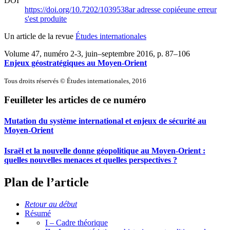
DOI
https://doi.org/10.7202/1039538ar
adresse copiée
une erreur
s'est produite
Un article de la revue
Études internationales
Volume 47, numéro 2-3, juin–septembre 2016
, p. 87–106
Enjeux géostratégiques au Moyen-Orient
Tous droits réservés © Études internationales, 2016
Feuilleter les articles de ce numéro
Mutation du système international et enjeux de sécurité au
Moyen-Orient
Israël et la nouvelle donne géopolitique au Moyen-Orient :
quelles nouvelles menaces et quelles perspectives ?
Plan de l’article
Retour au début
Résumé
I – Cadre théorique