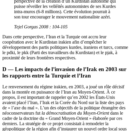
perspective de la création d’un Kurdistan autonome qui
puisse réveiller les velléités autonomistes de ses Kurdes
intra-muros (6-8 millions). Cette évolution pourrait à
son tour encourager le mouvement nationaliste azéri.
Tejel Gorgas 2008 : 104-105
Dans cette perspective, l’Iran et la Turquie ont accru leur
coopération avec le Kurdistan irakien afin d’empêcher le
développement des partis politiques kurdes, iraniens et turcs, comme
le
pdki
, le
pkk
(Parti des travailleurs du Kurdistan) et le
pjak
, à
proximité de leurs frontières respectives.
D — Les impacts de l’invasion de l’Irak en 2003 sur
les rapports entre la Turquie et l’Iran
Le renversement du régime irakien, en 2003, a joué un rôle décisif
dans la montée en puissance de l’Iran au Moyen-Orient. À ce
propos, il est important de rappeler qu’en 2002 les États-Unis
avaient placé l’Iran, l’Irak et la Corée du Nord sur la liste des pays
de « l’axe du mal ». L’un des objectifs de la politique étrangère des
néoconservateurs fut
la démocratisation du Moyen-Orient
dans le
cadre de la doctrine du « Grand Moyen-Orient » élaborée par ces
derniers. La stratégie de ce projet consistait à remodeler la
géopolitique de la région afin d’instaurer un nouvel ordre local sous