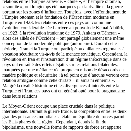
relations entre l’Empire safavide, « chiite », et l’Empire ottoman,
« sunnite », ont longtemps été marquées par la rivalité et la guerre
portant sur les zones d’influence. Toutefois, avec l’effondrement de
l’Empire ottoman et la fondation de l’État-nation moderne en
Turquie en 1923, les relations entre ces pays ont connu une
évolution considérable. De l’arrivée au pouvoir de Kemal Atatürk,
en 1923, à la révolution iranienne de 1979, Ankara et Téhéran –
alors des alliés de l’Occident – ont partagé globalement une même
conception de la modernité politique (autoritaire). Durant cette
période, l’Iran et la Turquie ont participé aux alliances régionales à
vocation sécuritaire vis-à-vis de la menace soviétique. Cependant, la
révolution en Iran et l’instauration d’un régime théocratique dans ce
pays ont entraîné des effets négatifs sur les relations bilatérales,
marquées par une méfiance réciproque en raison de désaccords en
matière politique et sécuritaire ; à tel point que d’aucuns verront cette
relation ambiguë comme celle d’États « ni amis ni ennemis ».
Malgré la rivalité historique et les divergences d’intérêts entre la
Turquie et l’Iran, ces pays ont en général opté pour le pragmatisme
dans leurs relations.
Le Moyen-Orient occupe une place cruciale dans la politique
internationale. Durant la guerre froide, la compétition entre les deux
grandes puissances mondiales a établi un équilibre de forces parmi
les États phares de la région. Cependant, depuis la fin du
bipolarisme, une nouvelle forme de rapports de force est apparue