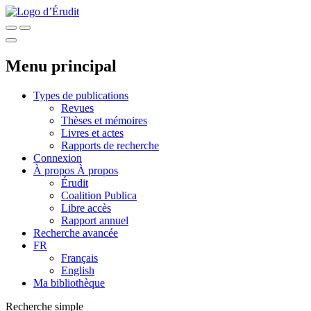
Menu principal
Types de publications
Revues
Thèses et mémoires
Livres et actes
Rapports de recherche
Connexion
À propos
À propos
Érudit
Coalition Publica
Libre accès
Rapport annuel
Recherche avancée
FR
Français
English
Ma bibliothèque
Recherche simple