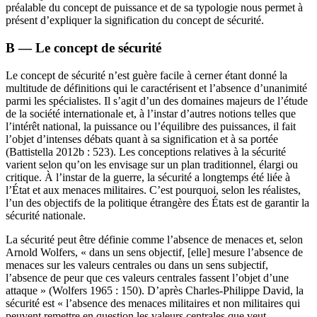
préalable du concept de puissance et de sa typologie nous permet à
présent d’expliquer la signification du concept de sécurité.
B — Le concept de sécurité
Le concept de sécurité n’est guère facile à cerner étant donné la
multitude de définitions qui le caractérisent et l’absence d’unanimité
parmi les spécialistes. Il s’agit d’un des domaines majeurs de l’étude
de la société internationale et, à l’instar d’autres notions telles que
l’intérêt national, la puissance ou l’équilibre des puissances, il fait
l’objet d’intenses débats quant à sa signification et à sa portée
(Battistella 2012b : 523). Les conceptions relatives à la sécurité
varient selon qu’on les envisage sur un plan traditionnel, élargi ou
critique. À l’instar de la guerre, la sécurité a longtemps été liée à
l’État et aux menaces militaires. C’est pourquoi, selon les réalistes,
l’un des objectifs de la politique étrangère des États est de garantir la
sécurité nationale.
La sécurité peut être définie comme l’absence de menaces et, selon
Arnold Wolfers, « dans un sens objectif, [elle] mesure l’absence de
menaces sur les valeurs centrales ou dans un sens subjectif,
l’absence de peur que ces valeurs centrales fassent l’objet d’une
attaque » (Wolfers 1965 : 150). D’après Charles-Philippe David, la
sécurité est « l’absence des menaces militaires et non militaires qui
peuvent remettre en question les valeurs centrales que veut