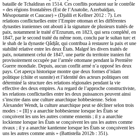
bataille de Tchaldiran en 1514. Ces conflits portaient sur le contrôle
« des régions frontalières (Est de l’Anatolie, Azerbaïdjan,
Mésopotamie et Caucase) » (Djalili et Kellner 2012 : 7). Les
relations conflictuelles entre l’Empire ottoman et les différentes
dynasties iraniennes ont abouti à la signature de plusieurs traités de
paix, notamment le traité d’Erzurum, en 1823, qui sera complété, en
1847, par le second traité du même nom, conclu par le sultan turc et
le shah de la dynastie Qâdjâr, qui contribua à restaurer la paix et une
stabilité relative entre les deux États. Malgré les divers traités de
paix, notamment celui de 1847, une partie du territoire iranien fut
provisoirement occupée par l’armée ottomane pendant la Première
Guerre mondiale. Depuis, aucun conflit armé n’a opposé les deux
pays. Cet aperçu historique montre que deux formes d’islam
politique (chiite et sunnite) et l’identité des acteurs politiques ont
déterminé la structure des relations régionales pendant la vie
effective des deux empires. Au regard de l’approche constructiviste,
les relations conflictuelles entre les deux puissances peuvent ainsi
s’inscrire dans une culture anarchique hobbesienne. Selon
Alexander Wendt, la culture anarchique peut se décliner selon trois
modes : « [Il] y a anarchie hobbesienne lorsque les États se
conçoivent les uns les autres comme ennemis ; il y a anarchie
lockienne lorsque les États se conçoivent les uns les autres comme
rivaux ; il y a anarchie kantienne lorsque les États se conçoivent les
uns les autres comme amis » (Battistella 2012b : 351).