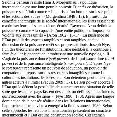
Selon le penseur réaliste Hans J. Morgenthau, la politique
internationale est une lutte pour le pouvoir. D’après ce théoricien, la
puissance se définit comme « l’emprise d’un homme sur les esprits
et les actions des autres » (Morgenthau 1948 : 13). En raison du
caractère anarchique de la société internationale, les États essaient de
maximiser leur puissance et leur sécurité. Raymond Aron définit la
puissance comme « la capacité d’une entité politique d’imposer sa
volonté aux autres unités » (Aron 1962 : 16-17). La puissance de
l’État produit des aspects tangibles et non tangibles, et chaque
dimension de la puissance revêt ses propres attributs. Joseph Nye,
l’un des théoriciens de l’institutionnalisme néolibéral, a contribué à
faire évoluer le concept en introduisant une nouvelle typologie. Il
s’agit de la puissance douce (
soft power
), de la puissance dure (
hard
power
) et de la puissance intelligente (
smart power
). D’après Nye,
le
soft power
représente un pouvoir de séduction, un pouvoir de
cooptation qui repose sur des ressources intangibles comme la
culture, les institutions, les idées, etc. Son détenteur peut inciter les
autres acteurs à l’imiter (Paquin 2009 : 37). Le
soft power
accorde à
l’État qui le détient la possibilité de « structurer une situation de telle
sorte que les autres pays fassent des choix ou définissent des intérêts
qui s’accordent avec les siens » (Nye 1990 : 173). Après une longue
domination de la pensée réaliste dans les Relations internationales,
l’approche constructiviste a émergé à la fin des années 1980. Selon
cette approche, les relations internationales présentent un caractère
intersubjectif et l’État est une construction sociale. Cet examen