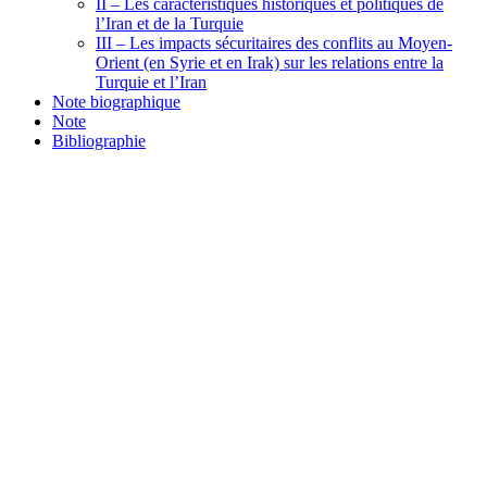
II – Les caractéristiques historiques et politiques de
l’Iran et de la Turquie
III – Les impacts sécuritaires des conflits au Moyen-
Orient (en Syrie et en Irak) sur les relations entre la
Turquie et l’Iran
Note biographique
Note
Bibliographie