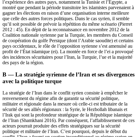
l’expérience des autres pays, notamment la Tunisie et l’Égypte, a
montré que pendant la période transitoire les islamistes parvenaient à
gagner les élections en raison d’une organisation interne meilleure
que celle des autres forces politiques. Dans le cas syrien, il semble
qu’il soit possible de prévoir la répétition du même scénario (Pierret
2012 : 45). En dépit de la reconnaissance en novembre 2012 de la
Coalition nationale syrienne par la Turquie, les membres du Conseil
de coopération du golfe Persique (dont l’Arabie saoudite) et certains
pays occidentaux, le rôle de l’opposition syrienne s’est amenuisé au
profit de l’État islamique (
ei
). La montée en force de l’
ei
a provoqué
des incidences sécuritaires pour l’Iran, la Turquie, l’
ue
et la majorité
des pays de la région.
B — La stratégie syrienne de l’Iran et ses divergences
avec la politique turque
La stratégie de l’Iran dans le conflit syrien consiste à empêcher le
renversement du régime afin de garantir sa sécurité politique,
militaire et régionale dans la mesure où celle-ci est tributaire de la
sécurité de ses alliés régionaux : la Syrie, le Hezbollah libanais et
l’Irak qui sont la profondeur stratégique de la République islamique
de l’Iran (Shamkhani 2016). Par conséquent, l’affaiblissement de ces
acteurs pourrait produire des effets stratégiques sur la sécurité
politique et militaire de l’Iran. C’est pourquoi, depuis le début du
conflit, l’Iran a fourni un soutien inconditionnel au régime syrien en