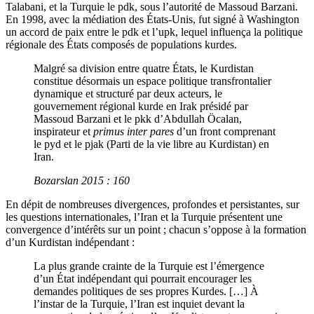
Talabani, et la Turquie le
pdk
, sous l’autorité de Massoud Barzani.
En 1998, avec la médiation des États-Unis, fut signé à Washington
un accord de paix entre le
pdk
et l’
upk
, lequel influença la politique
régionale des États composés de populations kurdes.
Malgré sa division entre quatre États, le Kurdistan
constitue désormais un espace politique transfrontalier
dynamique et structuré par deux acteurs, le
gouvernement régional kurde en Irak présidé par
Massoud Barzani et le
pkk
d’Abdullah Öcalan,
inspirateur et
primus inter pares
d’un front comprenant
le
pyd
et le
pjak
(Parti de la vie libre au Kurdistan) en
Iran.
Bozarslan 2015 : 160
En dépit de nombreuses divergences, profondes et persistantes, sur
les questions internationales, l’Iran et la Turquie présentent une
convergence d’intérêts sur un point ; chacun s’oppose à la formation
d’un Kurdistan indépendant :
La plus grande crainte de la Turquie est l’émergence
d’un État indépendant qui pourrait encourager les
demandes politiques de ses propres Kurdes. […] À
l’instar de la Turquie, l’Iran est inquiet devant la