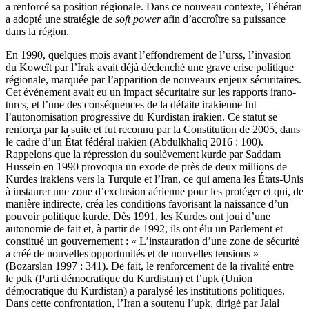
a renforcé sa position régionale. Dans ce nouveau contexte, Téhéran
a adopté une stratégie de
soft power
afin d’accroître sa puissance
dans la région.
En 1990, quelques mois avant l’effondrement de l’
urss
, l’invasion
du Koweït par l’Irak avait déjà déclenché une grave crise politique
régionale, marquée par l’apparition de nouveaux enjeux sécuritaires.
Cet événement avait eu un impact sécuritaire sur les rapports irano-
turcs, et l’une des conséquences de la défaite irakienne fut
l’autonomisation progressive du Kurdistan irakien. Ce statut se
renforça par la suite et fut reconnu par la Constitution de 2005, dans
le cadre d’un État fédéral irakien (Abdulkhaliq 2016 : 100).
Rappelons que la répression du soulèvement kurde par Saddam
Hussein en 1990 provoqua un exode de près de deux millions de
Kurdes irakiens vers la Turquie et l’Iran, ce qui amena les États-Unis
à instaurer une zone d’exclusion aérienne pour les protéger et qui, de
manière indirecte, créa les conditions favorisant la naissance d’un
pouvoir politique kurde. Dès 1991, les Kurdes ont joui d’une
autonomie de fait et, à partir de 1992, ils ont élu un Parlement et
constitué un gouvernement : « L’instauration d’une zone de sécurité
a créé de nouvelles opportunités et de nouvelles tensions »
(Bozarslan 1997 : 341). De fait, le renforcement de la rivalité entre
le
pdk
(Parti démocratique du Kurdistan) et l’
upk
(Union
démocratique du Kurdistan) a paralysé les institutions politiques.
Dans cette confrontation, l’Iran a soutenu l’
upk
, dirigé par Jalal