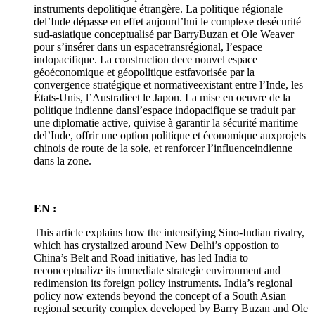
instruments depolitique étrangère. La politique régionale
del’Inde dépasse en effet aujourd’hui le complexe desécurité
sud-asiatique conceptualisé par BarryBuzan et Ole Weaver
pour s’insérer dans un espacetransrégional, l’espace
indopacifique. La construction dece nouvel espace
géoéconomique et géopolitique estfavorisée par la
convergence stratégique et normativeexistant entre l’Inde, les
États-Unis, l’Australieet le Japon. La mise en oeuvre de la
politique indienne dansl’espace indopacifique se traduit par
une diplomatie active, quivise à garantir la sécurité maritime
del’Inde, offrir une option politique et économique auxprojets
chinois de route de la soie, et renforcer l’influenceindienne
dans la zone.
EN :
This article explains how the intensifying Sino-Indian rivalry,
which has crystalized around New Delhi’s oppostion to
China’s Belt and Road initiative, has led India to
reconceptualize its immediate strategic environment and
redimension its foreign policy instruments. India’s regional
policy now extends beyond the concept of a South Asian
regional security complex developed by Barry Buzan and Ole