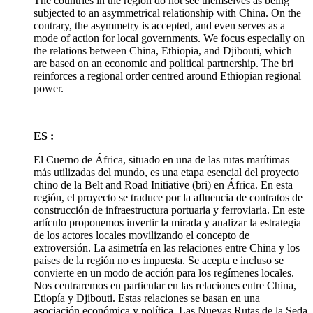
The countries in the region do not see themselves as being
subjected to an asymmetrical relationship with China. On the
contrary, the asymmetry is accepted, and even serves as a
mode of action for local governments. We focus especially on
the relations between China, Ethiopia, and Djibouti, which
are based on an economic and political partnership. The
bri
reinforces a regional order centred around Ethiopian regional
power.
ES :
El Cuerno de África, situado en una de las rutas marítimas
más utilizadas del mundo, es una etapa esencial del proyecto
chino de la Belt and Road Initiative (
bri
) en África. En esta
región, el proyecto se traduce por la afluencia de contratos de
construcción de infraestructura portuaria y ferroviaria. En este
artículo proponemos invertir la mirada y analizar la estrategia
de los actores locales movilizando el concepto de
extroversión. La asimetría en las relaciones entre China y los
países de la región no es impuesta. Se acepta e incluso se
convierte en un modo de acción para los regímenes locales.
Nos centraremos en particular en las relaciones entre China,
Etiopía y Djibouti. Estas relaciones se basan en una
asociación económica y política. Las Nuevas Rutas de la Seda