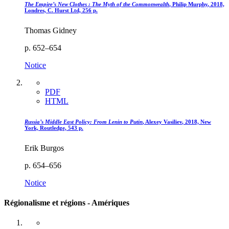
The Empire’s New Clothes : The Myth of the Commonwealth
, Philip M
urphy
, 2018,
Londres, C. Hurst Ltd, 256 p.
Thomas Gidney
p. 652–654
Notice
PDF
HTML
Russia’s Middle East Policy: From Lenin to Putin
, Alexey V
asiliev
, 2018, New
York, Routledge, 543 p.
Erik Burgos
p. 654–656
Notice
Régionalisme et régions - Amériques