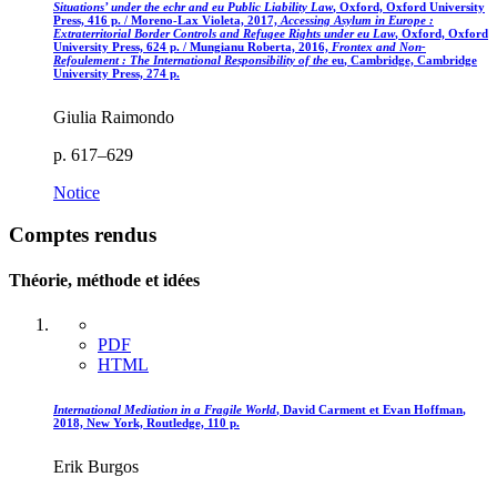
Situations’ under the
echr
and
eu
Public Liability Law
, Oxford, Oxford University
Press, 416 p. /
Moreno-Lax
Violeta, 2017,
Accessing Asylum in Europe :
Extraterritorial Border Controls and Refugee Rights under
eu
Law
, Oxford, Oxford
University Press, 624 p. /
Mungianu
Roberta, 2016,
Frontex and Non-
Refoulement : The International Responsibility of the
eu
, Cambridge, Cambridge
University Press, 274 p.
Giulia Raimondo
p. 617–629
Notice
Comptes rendus
Théorie, méthode et idées
PDF
HTML
International Mediation in a Fragile World
, David C
arment
et Evan H
offman
,
2018, New York, Routledge, 110 p.
Erik Burgos