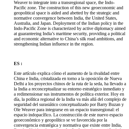
Weaver to integrate into a transregional space, the Indo-
Pacific zone. The construction of this new geoeconomic and
geopolitical space is aided and abetted by the strategic and
normative convergence between India, the United States,
Australia, and Japan. Deployment of the Indian policy in the
Indo-Pacific Zone is characterized by active diplomacy aimed
at guaranteeing India’s maritime security, providing a political
and economic alternative to China’s silk road ambitions, and
strengthening Indian influence in the region.
ES :
Este artículo explica cómo el aumento de la rivalidad entre
China e India, cristalizada en torno a la oposición de Nueva
Delhi a los proyectos chinos de la ruta de la seda, ha llevado a
la India a reconceptualizar su entorno estratégico inmediato y
a redimensionar sus instrumentos de política exterior. Hoy en
día, la política regional de la India va más allá del complejo de
seguridad del surasiático conceptualizado por Barry Buzan y
Ole Weaver para integrarse en un espacio transregional: el
espacio indopacífico. La construcción de este nuevo espacio
geoeconómico y geopolítico se ve favorecida por la
convergencia estratégica y normativa que existe entre India,