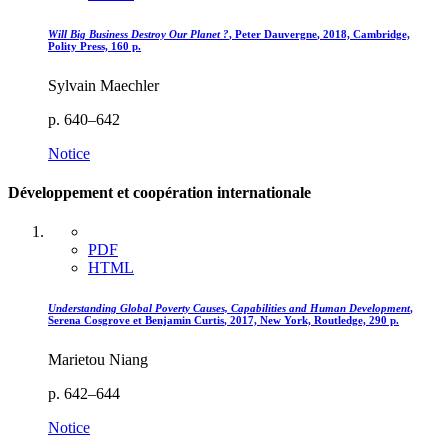
Will Big Business Destroy Our Planet ?
, Peter D
auvergne
, 2018, Cambridge,
Polity Press, 160 p.
Sylvain Maechler
p. 640–642
Notice
Développement et coopération internationale
PDF
HTML
Understanding Global Poverty Causes, Capabilities and Human Development
,
Serena C
osgrove
et Benjamin C
urtis
, 2017, New York, Routledge, 290 p.
Marietou Niang
p. 642–644
Notice