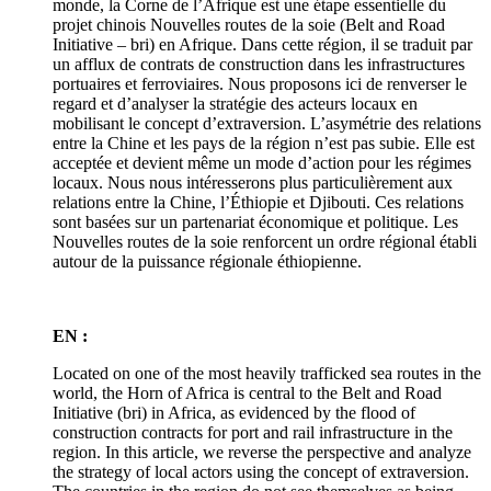
monde, la Corne de l’Afrique est une étape essentielle du
projet chinois Nouvelles routes de la soie (Belt and Road
Initiative –
bri
) en Afrique. Dans cette région, il se traduit par
un afflux de contrats de construction dans les infrastructures
portuaires et ferroviaires. Nous proposons ici de renverser le
regard et d’analyser la stratégie des acteurs locaux en
mobilisant le concept d’extraversion. L’asymétrie des relations
entre la Chine et les pays de la région n’est pas subie. Elle est
acceptée et devient même un mode d’action pour les régimes
locaux. Nous nous intéresserons plus particulièrement aux
relations entre la Chine, l’Éthiopie et Djibouti. Ces relations
sont basées sur un partenariat économique et politique. Les
Nouvelles routes de la soie renforcent un ordre régional établi
autour de la puissance régionale éthiopienne.
EN :
Located on one of the most heavily trafficked sea routes in the
world, the Horn of Africa is central to the Belt and Road
Initiative (
bri
) in Africa, as evidenced by the flood of
construction contracts for port and rail infrastructure in the
region. In this article, we reverse the perspective and analyze
the strategy of local actors using the concept of extraversion.