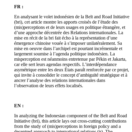
FR :
En analysant le volet indonésien de la Belt and Road Initiative
(
bri
), cet article montre les apports croisés de l’étude des
(mis)perceptions et de leurs usages en politique étrangère, et
d’une approche décentrée des Relations internationales. La
mise en récit de la
bri
fait écho à la représentation d’une
émergence chinoise vouée à s’imposer unilatéralement. Sa
mise en oeuvre dans l’archipel est pourtant incrémentale et
largement soumise à l’agenda politique indonésien. La
misperception est néanmoins entretenue par Pékin et Jakarta,
car elle sert leurs agendas respectifs. L’interdépendance
asymétrique entre les deux États paraît renforcée par ce projet,
qui invite à consolider le concept d’ambiguïté stratégique et à
ancrer l’analyse des relations internationales dans
l’observation de leurs effets localisés.
EN :
In analyzing the Indonesian component of the Belt and Road
Initiative (
bri
), this article lays out cross-cutting contributions
from the study of (mis)perceptions in foreign policy and a
decentred approach to international relations (
ir
). The