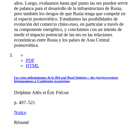
años. Luego, evaluamos hasta qué punto las nrs pueden servir
de palanca para el desarrollo de la infraestructura de Rusia,
pero también los riesgos de que Rusia tenga que competir en
el espacio postsoviético. Estudiamos las posibilidades de
evolución del comercio chino-ruso, en particular a través de
su componente energético, y concluimos con un intento de
medir el impacto potencial de las nrs en las relaciones
económicas entre Rusia y los países de Asia Central
postsoviética.
PDF
HTML
Les voies indonésiennes de la
Belt and Road Initiative
: des
(mis)perceptions
hégémoniques à l’ambiguïté stratégique
Delphine Allès et Éric Frécon
p. 497–521
Notice
Résumé