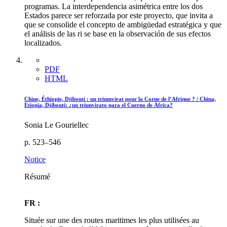
programas. La interdependencia asimétrica entre los dos
Estados parece ser reforzada por este proyecto, que invita a
que se consolide el concepto de ambigüedad estratégica y que
el análisis de las
ri
se base en la observación de sus efectos
localizados.
PDF
HTML
Chine, Éthiopie, Djibouti : un triumvirat pour la Corne de l’Afrique ? / China,
Etiopía, Djibouti: ¿un triunvirato para el Cuerno de África?
Sonia Le Gouriellec
p. 523–546
Notice
Résumé
FR :
Située sur une des routes maritimes les plus utilisées au