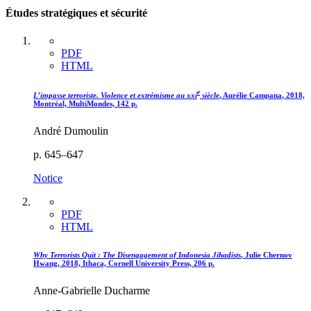
Études stratégiques et sécurité
PDF
HTML
e
L’impasse terroriste. Violence et extrémisme au
xxi
siècle
, Aurélie C
ampana
, 2018,
Montréal, MultiMondes, 142 p.
André Dumoulin
p. 645–647
Notice
PDF
HTML
Why Terrorists Quit : The Disengagement of Indonesia Jihadists
, Julie C
hernov
H
wang
, 2018, Ithaca, Cornell University Press, 206 p.
Anne-Gabrielle Ducharme