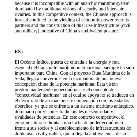
because it is incompatible with an anarchic maritime system
dominated by traditional visions of security and interstate
rivalries. In this competitive context, the Chinese approach is
instead confined to the yielding of economic power over its
partners and the construction of dual-use infrastructure (civil
and military) indicative of China’s ambivalent posture.
ES :
El Océano Índico, puerta de entrada a la energía y ruta
esencial del transporte marítimo internacional, siempre ha sido
importante para China. Con el proyecto Ruta Marítima de la
Seda, llega a convertirse en la incubadora de una nueva
concepción china de la potencia marítima. Esta visión
predominantemente geoeconómica y el concepto de
“conectividad marítima” en el cual se apoya no se traducen en
el desarrollo de asociaciones y cooperación con los Estados
ribereños, ya que se enfrenta a un sistema marítimo anárquico,
dominado por visiones tradicionales de seguridad y
rivalidades de potencias. En este contexto competitivo, el
enfoque chino se limita a una lucha de poder económico
frente a sus socios y al establecimiento de infraestructuras de
doble uso, civil y militar, que refleja la ambivalencia de su