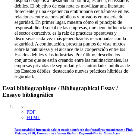
disputa o sujetos a inestabilidad política, es decir, en Estados
débiles. El objetivo de esta nota es movilizar una literatura
floreciente y una experiencia embrionaria centrándose en las
relaciones entre actores públicos y privados en materia de
seguridad. En primer lugar, muestra cómo el principio de
responsabilidad social de las empresas, que tiene influencia en
el sector extractivo, es la raíz de prácticas operativas y
discursivas cada vez más generalizadas relacionadas con la
seguridad. A continuación, presenta puntos de vista mixtos
sobre la naturaleza y el alcance de la cooperación entre los
Estados débiles y las industrias. Por último, describe los
conjuntos que se están creando entre las multinacionales, las
empresas privadas de seguridad y las autoridades públicas de
los Estados débiles, destacando nuevas prácticas híbridas de
seguridad.
Essai bibliographique / Bibliographical Essay /
Ensayo bibliográfico
PDF
HTML
Responsabilité internationale et gestion intégrée des frontières européennes /
Fink
Melanie
,
2018,
Frontex and Human Rights : Responsibility in ‘Multi-Actor