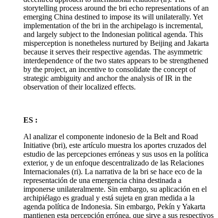
storytelling process around the
bri
echo representations of an
emerging China destined to impose its will unilaterally. Yet
implementation of the
bri
in the archipelago is incremental,
and largely subject to the Indonesian political agenda. This
misperception is nonetheless nurtured by Beijing and Jakarta
because it serves their respective agendas. The asymmetric
interdependence of the two states appears to be strengthened
by the project, an incentive to consolidate the concept of
strategic ambiguity and anchor the analysis of IR in the
observation of their localized effects.
ES :
Al analizar el componente indonesio de la Belt and Road
Initiative (
bri
), este artículo muestra los aportes cruzados del
estudio de las percepciones erróneas y sus usos en la política
exterior, y de un enfoque descentralizado de las Relaciones
Internacionales (
ri
). La narrativa de la
bri
se hace eco de la
representación de una emergencia china destinada a
imponerse unilateralmente. Sin embargo, su aplicación en el
archipiélago es gradual y está sujeta en gran medida a la
agenda política de Indonesia. Sin embargo, Pekín y Yakarta
mantienen esta percepción errónea, que sirve a sus respectivos