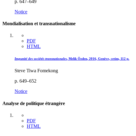
p. 647–649
Notice
Mondialisation et transnationalisme
PDF
HTML
Impunité des sociétés transnationales
, Melik Ö
zden
, 2016, Genève, cetim, 112 p.
Steve Tiwa Fomekong
p. 649–652
Notice
Analyse de politique étrangère
PDF
HTML