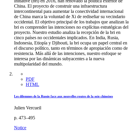
Initiative (
bri
) en 2016, han renovado la política exterior de
China. El proyecto de construir una infraestructura
intercontinental para aumentar la conectividad internacional
de China marca la voluntad de Xi de rediseñar su vecindario
occidental. El objetivo principal de los trabajos que analizan la
bri
es comprender las intenciones no explícitas estratégicas del
proyecto. Nuestro estudio analiza la recepción de la
bri
en
cinco países no occidentales implicados. En India, Rusia,
Indonesia, Etiopía y Djibouti, la
bri
ocupa un papel central en
el discurso político, tanto en términos de apropiación como de
resistencia. Más allá de las intenciones, nuestro enfoque se
interesa por las dinámicas subyacentes a la nueva
multipolaridad del mundo.
PDF
HTML
Les dilemmes de la Russie face aux nouvelles routes de la soie chinoises
Julien Vercueil
p. 473–495
Notice