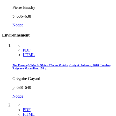
Pierre Baudry
p. 636–638
Notice
Environnement
PDF
HTML
The Power of Cities in Global Climate Politics
, Craig A. J
ohnson
, 2018, Londres,
Palgrave Macmillan, 178 p.
Grégoire Gayard
p. 638–640
Notice
PDF
HTML