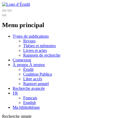
Menu principal
Types de publications
Revues
Thèses et mémoires
Livres et actes
Rapports de recherche
Connexion
À propos
À propos
Érudit
Coalition Publica
Libre accès
Rapport annuel
Recherche avancée
FR
Français
English
Ma bibliothèque
Recherche simple