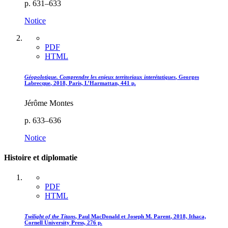
p. 631–633
Notice
PDF
HTML
Géopolotique. Comprendre les enjeux territoriaux interétatiques
, Georges
L
abrecque
, 2018, Paris, L’Harmattan, 441 p.
Jérôme Montes
p. 633–636
Notice
Histoire et diplomatie
PDF
HTML
Twilight of the Titans
, Paul M
ac
D
onald
et Joseph M. P
arent
, 2018, Ithaca,
Cornell University Press, 276 p.