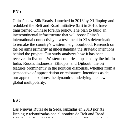
EN :
China’s new Silk Roads, launched in 2013 by Xi Jinping and
redubbed the Belt and Road Initiative (
bri
) in 2016, have
transformed Chinese foreign policy. The plan to build an
intercontinental infrastructure that will boost China’s
international connectivity is a testament to Xi’s determination
to remake the country’s western neighbourhood. Research on
the
bri
aims primarily at understanding the strategic intentions
behind the project. Our study analyzes how it has been
received in five non-Western countries impacted by the
bri
. In
India, Russia, Indonesia, Ethiopia, and Djibouti, the
bri
features prominently in the political discourse, whether from a
perspective of appropriation or resistance. Intentions aside,
our approach explores the dynamics underlying the new
global multipolarity.
ES :
Las Nuevas Rutas de la Seda, lanzadas en 2013 por Xi
Jinping y rebautizadas con el nombre de Belt and Road