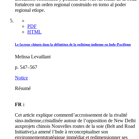
fortalecen un orden regional construido en torno al poder
regional etíope.
PDF
HTML
Le facteur chinois dans la définition de la politique indienne en Indo-Pacifique
Melissa Levaillant
p. 547–567
Notice
Résumé
FR :
Cet article explique commentl’accroissement de la rivalité
sino-indienne,cristallisée autour de l’opposition de New Delhi
auxprojets chinois Nouvelles routes de la soie (Belt and Road
Initiative),a amené l’Inde à reconceptualiser son
environnementstratégique immédiat et redimensionner ses