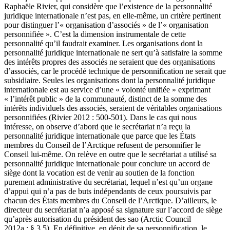
Raphaële Rivier, qui considère que l’existence de la personnalité
juridique internationale n’est pas, en elle-même, un critère pertinent
pour distinguer l’« organisation d’associés » de l’« organisation
personnifiée ». C’est la dimension instrumentale de cette
personnalité qu’il faudrait examiner. Les organisations dont la
personnalité juridique internationale ne sert qu’à satisfaire la somme
des intérêts propres des associés ne seraient que des organisations
d’associés, car le procédé technique de personnification ne serait que
subsidiaire. Seules les organisations dont la personnalité juridique
internationale est au service d’une « volonté unifiée » exprimant
« l’intérêt public » de la communauté, distinct de la somme des
intérêts individuels des associés, seraient de véritables organisations
personnifiées (Rivier 2012 : 500-501). Dans le cas qui nous
intéresse, on observe d’abord que le secrétariat n’a reçu la
personnalité juridique internationale que parce que les États
membres du Conseil de l’Arctique refusent de personnifier le
Conseil lui-même. On relève en outre que le secrétariat a utilisé sa
personnalité juridique internationale pour conclure un accord de
siège dont la vocation est de venir au soutien de la fonction
purement administrative du secrétariat, lequel n’est qu’un organe
d’appui qui n’a pas de buts indépendants de ceux poursuivis par
chacun des États membres du Conseil de l’Arctique. D’ailleurs, le
directeur du secrétariat n’a apposé sa signature sur l’accord de siège
qu’après autorisation du président des
sao
(Arctic Council
2012a : § 3.5). En définitive, en dépit de sa personnification, le