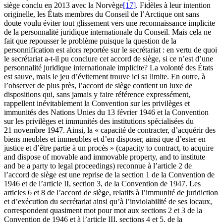
siège conclu en 2013 avec la Norvège
[17]
. Fidèles à leur intention
originelle, les États membres du Conseil de l’Arctique ont sans
doute voulu éviter tout glissement vers une reconnaissance implicite
de la personnalité juridique internationale du Conseil. Mais cela ne
fait que repousser le problème puisque la question de la
personnification est alors reportée sur le secrétariat : en vertu de quoi
le secrétariat a-t-il pu conclure cet accord de siège, si ce n’est d’une
personnalité juridique internationale implicite? La volonté des États
est sauve, mais le jeu d’évitement trouve ici sa limite. En outre, à
l’observer de plus près, l’accord de siège contient un luxe de
dispositions qui, sans jamais y faire référence expressément,
rappellent inévitablement la Convention sur les privilèges et
immunités des Nations Unies du 13 février 1946 et la Convention
sur les privilèges et immunités des institutions spécialisées du
21 novembre 1947. Ainsi, la « capacité de contracter, d’acquérir des
biens meubles et immeubles et d’en disposer, ainsi que d’ester en
justice et d’être partie à un procès » (capacity to contract, to acquire
and dispose of movable and immovable property, and to institute
and be a party to legal proceedings) reconnue à l’article 2 de
l’accord de siège est une reprise de la section 1 de la Convention de
1946 et de l’article II, section 3, de la Convention de 1947. Les
articles 6 et 8 de l’accord de siège, relatifs à l’immunité de juridiction
et d’exécution du secrétariat ainsi qu’à l’inviolabilité de ses locaux,
correspondent quasiment mot pour mot aux sections 2 et 3 de la
Convention de 1946 et à l’article III, sections 4 et 5, de la