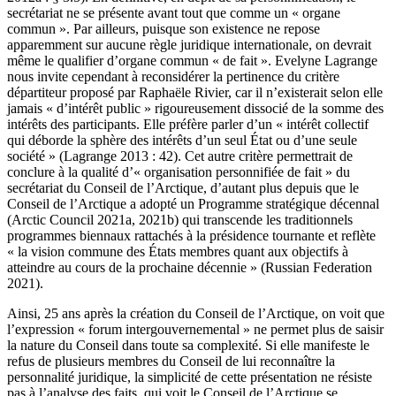
secrétariat ne se présente avant tout que comme un « organe
commun ». Par ailleurs, puisque son existence ne repose
apparemment sur aucune règle juridique internationale, on devrait
même le qualifier d’organe commun « de fait ». Evelyne Lagrange
nous invite cependant à reconsidérer la pertinence du critère
départiteur proposé par Raphaële Rivier, car il n’existerait selon elle
jamais « d’intérêt public » rigoureusement dissocié de la somme des
intérêts des participants. Elle préfère parler d’un « intérêt collectif
qui déborde la sphère des intérêts d’un seul État ou d’une seule
société » (Lagrange 2013 : 42). Cet autre critère permettrait de
conclure à la qualité d’« organisation personnifiée de fait » du
secrétariat du Conseil de l’Arctique, d’autant plus depuis que le
Conseil de l’Arctique a adopté un Programme stratégique décennal
(Arctic Council 2021a, 2021b) qui transcende les traditionnels
programmes biennaux rattachés à la présidence tournante et reflète
« la vision commune des États membres quant aux objectifs à
atteindre au cours de la prochaine décennie » (Russian Federation
2021).
Ainsi, 25 ans après la création du Conseil de l’Arctique, on voit que
l’expression « forum intergouvernemental » ne permet plus de saisir
la nature du Conseil dans toute sa complexité. Si elle manifeste le
refus de plusieurs membres du Conseil de lui reconnaître la
personnalité juridique, la simplicité de cette présentation ne résiste
pas à l’analyse des faits, qui voit le Conseil de l’Arctique se