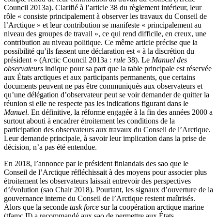
Council 2013a). Clarifié à l’article 38 du règlement intérieur, leur
rôle « consiste principalement à observer les travaux du Conseil de
l’Arctique » et leur contribution se manifeste « principalement au
niveau des groupes de travail », ce qui rend difficile, en creux, une
contribution au niveau politique. Ce même article précise que la
possibilité qu’ils fassent une déclaration est « à la discrétion du
président » (Arctic Council 2013a :
rule
38). Le
Manuel des
observateurs
indique pour sa part que la table principale est réservée
aux États arctiques et aux participants permanents, que certains
documents peuvent ne pas être communiqués aux observateurs et
qu’une délégation d’observateur peut se voir demander de quitter la
réunion si elle ne respecte pas les indications figurant dans le
Manuel
. En définitive, la réforme engagée à la fin des années 2000 a
surtout abouti à encadrer étroitement les conditions de la
participation des observateurs aux travaux du Conseil de l’Arctique.
Leur demande principale, à savoir leur implication dans la prise de
décision, n’a pas été entendue.
En 2018, l’annonce par le président finlandais des
sao
que le
Conseil de l’Arctique réfléchissait à des moyens pour associer plus
étroitement les observateurs laissait entrevoir des perspectives
d’évolution (
sao
Chair 2018). Pourtant, les signaux d’ouverture de la
gouvernance interne du Conseil de l’Arctique restent maîtrisés.
Alors que la seconde
task force
sur la coopération arctique marine
(
tfamc
II) a recommandé aux
sao
de permettre aux États