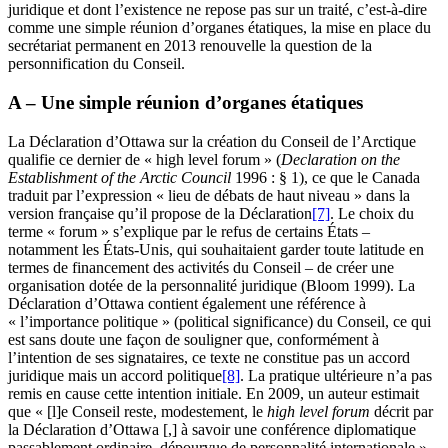
juridique et dont l’existence ne repose pas sur un traité, c’est-à-dire
comme une simple réunion d’organes étatiques, la mise en place du
secrétariat permanent en 2013 renouvelle la question de la
personnification du Conseil.
A – Une simple réunion d’organes étatiques
La Déclaration d’Ottawa sur la création du Conseil de l’Arctique
qualifie ce dernier de « high level forum » (
Declaration on the
Establishment of the Arctic Council
1996 : § 1), ce que le Canada
traduit par l’expression « lieu de débats de haut niveau » dans la
version française qu’il propose de la Déclaration
[7]
. Le choix du
terme « forum » s’explique par le refus de certains États –
notamment les États-Unis, qui souhaitaient garder toute latitude en
termes de financement des activités du Conseil – de créer une
organisation dotée de la personnalité juridique (Bloom 1999). La
Déclaration d’Ottawa contient également une référence à
« l’importance politique » (political significance) du Conseil, ce qui
est sans doute une façon de souligner que, conformément à
l’intention de ses signataires, ce texte ne constitue pas un accord
juridique mais un accord politique
[8]
. La pratique ultérieure n’a pas
remis en cause cette intention initiale. En 2009, un auteur estimait
que « [l]e Conseil reste, modestement, le
high level forum
décrit par
la Déclaration d’Ottawa [,] à savoir une conférence diplomatique
passablement ordinaire, dépourvue de personnalité internationale »