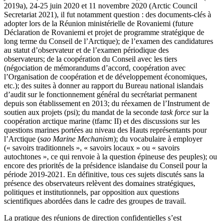
2019a), 24-25 juin 2020 et 11 novembre 2020 (Arctic Council
Secretariat 2021), il fut notamment question : des documents-clés à
adopter lors de la Réunion ministérielle de Rovaniemi (future
Déclaration de Rovaniemi et projet de programme stratégique de
long terme du Conseil de l’Arctique); de l’examen des candidatures
au statut d’observateur et de l’examen périodique des
observateurs; de la coopération du Conseil avec les tiers
(négociation de mémorandums d’accord, coopération avec
l’Organisation de coopération et de développement économiques,
etc.); des suites à donner au rapport du Bureau national islandais
d’audit sur le fonctionnement général du secrétariat permanent
depuis son établissement en 2013; du réexamen de l’Instrument de
soutien aux projets (
psi
); du mandat de la seconde
task force
sur la
coopération arctique marine (
tfamc
II) et des discussions sur les
questions marines portées au niveau des Hauts représentants pour
l’Arctique (
sao
Marine Mechanism
); du vocabulaire à employer
(« savoirs traditionnels », « savoirs locaux » ou « savoirs
autochtones », ce qui renvoie à la question épineuse des peuples); ou
encore des priorités de la présidence islandaise du Conseil pour la
période 2019-2021. En définitive, tous ces sujets discutés sans la
présence des observateurs relèvent des domaines stratégiques,
politiques et institutionnels, par opposition aux questions
scientifiques abordées dans le cadre des groupes de travail.
La pratique des réunions de direction confidentielles s’est