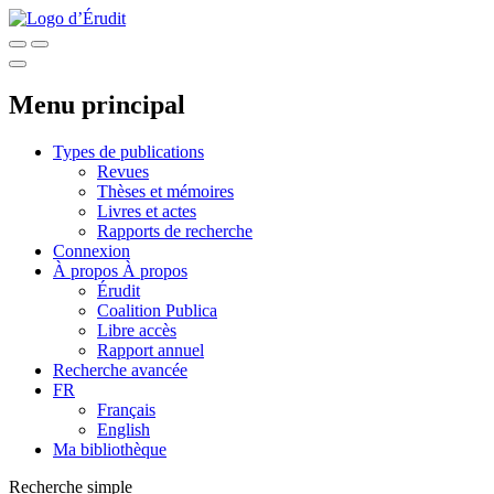
Menu principal
Types de publications
Revues
Thèses et mémoires
Livres et actes
Rapports de recherche
Connexion
À propos
À propos
Érudit
Coalition Publica
Libre accès
Rapport annuel
Recherche avancée
FR
Français
English
Ma bibliothèque
Recherche simple