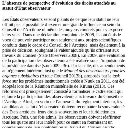
L’absence de perspective d’évolution des droits attachés au
statut d’État observateur
Les États observateurs se sont plaints de ce que leur statut ne leur
offrait pas la possibilité d’exercer une grande influence au sein du
Conseil de l’Arctique ni même les moyens concrets pour y exposer
leurs vues. Dans une déclaration conjointe de 2008, ils ont émis le
voeu de pouvoir participer non seulement aux projets scientifiques
conduits dans le cadre du Conseil de l’Arctique, mais également à la
prise de décision, soulignant la valeur ajoutée qu’ils offraient aux
travaux du Conseil (State Observers 2008). En 2009, une évaluation
de la participation des observateurs a été réalisée sous l’impulsion de
la présidence danoise (
sao
2009 : 36). Par la suite, des amendements
au règlement intérieur ainsi que le
Manuel des observateurs pour les
organes subsidiaires
(Arctic Council 2013b), proposés par la
task
force
sur les problèmes institutionnels créée à Nuuk en 2011, ont été
adoptés lors de la Réunion ministérielle de Kiruna (2013). Ces
réformes ont principalement consisté à formaliser le cadre étroit qui
entoure la participation des observateurs aux travaux du Conseil de
l’Arctique. Ainsi, en vertu de l’annexe 2 du règlement intérieur, les
candidats au statut d’observateur doivent reconnaître la souveraineté
des États arctiques, leurs droits souverains et leur juridiction en
Arctique. Puis, une fois admis, les observateurs doivent réaffirmer
tous les quatre ans leur intérêt pour ce statut en fournissant un
compte rendu de leur contribution au travail du Conseil (Arctic