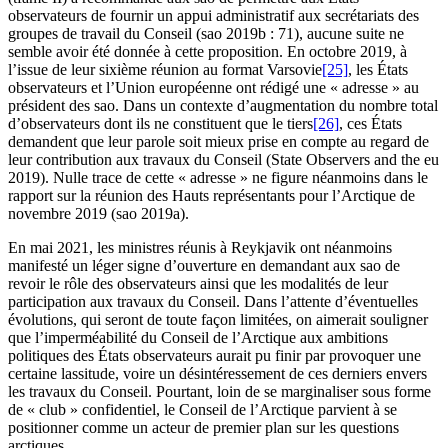
observateurs de fournir un appui administratif aux secrétariats des
groupes de travail du Conseil (
sao
2019b : 71), aucune suite ne
semble avoir été donnée à cette proposition. En octobre 2019, à
l’issue de leur sixième réunion au format Varsovie
[25]
, les États
observateurs et l’Union européenne ont rédigé une « adresse » au
président des
sao
. Dans un contexte d’augmentation du nombre total
d’observateurs dont ils ne constituent que le tiers
[26]
, ces États
demandent que leur parole soit mieux prise en compte au regard de
leur contribution aux travaux du Conseil (State Observers and the
eu
2019). Nulle trace de cette « adresse » ne figure néanmoins dans le
rapport sur la réunion des Hauts représentants pour l’Arctique de
novembre 2019 (
sao
2019a).
En mai 2021, les ministres réunis à Reykjavik ont néanmoins
manifesté un léger signe d’ouverture en demandant aux
sao
de
revoir le rôle des observateurs ainsi que les modalités de leur
participation aux travaux du Conseil. Dans l’attente d’éventuelles
évolutions, qui seront de toute façon limitées, on aimerait souligner
que l’imperméabilité du Conseil de l’Arctique aux ambitions
politiques des États observateurs aurait pu finir par provoquer une
certaine lassitude, voire un désintéressement de ces derniers envers
les travaux du Conseil. Pourtant, loin de se marginaliser sous forme
de « club » confidentiel, le Conseil de l’Arctique parvient à se
positionner comme un acteur de premier plan sur les questions
arctiques.