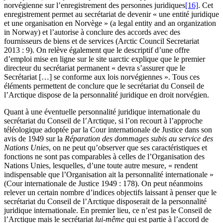
norvégienne sur l’enregistrement des personnes juridiques
[16]
. Cet
enregistrement permet au secrétariat de devenir « une entité juridique
et une organisation en Norvège » (a legal entity and an organization
in Norway) et l’autorise à conclure des accords avec des
fournisseurs de biens et de services (Arctic Council Secretariat
2013 : 9). On relève également que le descriptif d’une offre
d’emploi mise en ligne sur le site
ua
rctic explique que le premier
directeur du secrétariat permanent « devra s’assurer que le
Secrétariat […] se conforme aux lois norvégiennes ». Tous ces
éléments permettent de conclure que le secrétariat du Conseil de
l’Arctique dispose de la personnalité juridique en droit norvégien.
Quant à une éventuelle personnalité juridique internationale du
secrétariat du Conseil de l’Arctique, si l’on recourt à l’approche
téléologique adoptée par la Cour internationale de Justice dans son
avis de 1949 sur la
Réparation des dommages subis au service des
Nations Unies
, on ne peut qu’observer que ses caractéristiques et
fonctions ne sont pas comparables à celles de l’Organisation des
Nations Unies, lesquelles, d’une toute autre mesure, « rendent
indispensable que l’Organisation ait la personnalité internationale »
(Cour internationale de Justice 1949 : 178). On peut néanmoins
relever un certain nombre d’indices objectifs laissant à penser que le
secrétariat du Conseil de l’Arctique disposerait de la personnalité
juridique internationale. En premier lieu, ce n’est pas le Conseil de
l’Arctique mais le secrétariat
lui-même
qui est partie à l’accord de