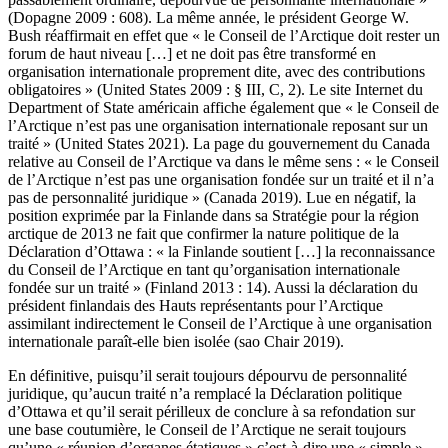
(Dopagne 2009 : 608). La même année, le président George W.
Bush réaffirmait en effet que « le Conseil de l’Arctique doit rester un
forum de haut niveau […] et ne doit pas être transformé en
organisation internationale proprement dite, avec des contributions
obligatoires » (United States 2009 : § III, C, 2). Le site Internet du
Department of State américain affiche également que « le Conseil de
l’Arctique n’est pas une organisation internationale reposant sur un
traité » (United States 2021). La page du gouvernement du Canada
relative au Conseil de l’Arctique va dans le même sens : « le Conseil
de l’Arctique n’est pas une organisation fondée sur un traité et il n’a
pas de personnalité juridique » (Canada 2019). Lue en négatif, la
position exprimée par la Finlande dans sa Stratégie pour la région
arctique de 2013 ne fait que confirmer la nature politique de la
Déclaration d’Ottawa : « la Finlande soutient […] la reconnaissance
du Conseil de l’Arctique en tant qu’organisation internationale
fondée sur un traité » (Finland 2013 : 14). Aussi la déclaration du
président finlandais des Hauts représentants pour l’Arctique
assimilant indirectement le Conseil de l’Arctique à une organisation
internationale paraît-elle bien isolée (
sao
Chair 2019).
En définitive, puisqu’il serait toujours dépourvu de personnalité
juridique, qu’aucun traité n’a remplacé la Déclaration politique
d’Ottawa et qu’il serait périlleux de conclure à sa refondation sur
une base coutumière, le Conseil de l’Arctique ne serait toujours
qu’une « réunion d’organes étatiques » c’est-à-dire une « simple »