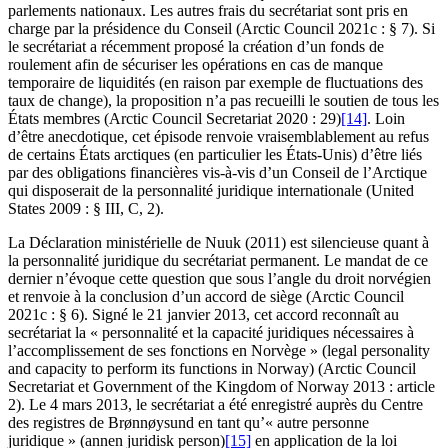
parlements nationaux. Les autres frais du secrétariat sont pris en
charge par la présidence du Conseil (Arctic Council 2021c : § 7). Si
le secrétariat a récemment proposé la création d’un fonds de
roulement afin de sécuriser les opérations en cas de manque
temporaire de liquidités (en raison par exemple de fluctuations des
taux de change), la proposition n’a pas recueilli le soutien de tous les
États membres (Arctic Council Secretariat 2020 : 29)
[14]
. Loin
d’être anecdotique, cet épisode renvoie vraisemblablement au refus
de certains États arctiques (en particulier les États-Unis) d’être liés
par des obligations financières vis-à-vis d’un Conseil de l’Arctique
qui disposerait de la personnalité juridique internationale (United
States 2009 : § III, C, 2).
La Déclaration ministérielle de Nuuk (2011) est silencieuse quant à
la personnalité juridique du secrétariat permanent. Le mandat de ce
dernier n’évoque cette question que sous l’angle du droit norvégien
et renvoie à la conclusion d’un accord de siège (Arctic Council
2021c : § 6). Signé le 21 janvier 2013, cet accord reconnaît au
secrétariat la « personnalité et la capacité juridiques nécessaires à
l’accomplissement de ses fonctions en Norvège » (legal personality
and capacity to perform its functions in Norway) (Arctic Council
Secretariat et Government of the Kingdom of Norway 2013 : article
2). Le 4 mars 2013, le secrétariat a été enregistré auprès du Centre
des registres de Brønnøysund en tant qu’« autre personne
juridique » (annen juridisk person)
[15]
en application de la loi