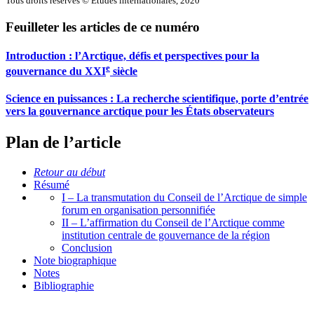
Tous droits réservés © Études internationales, 2020
Feuilleter les articles de ce numéro
Introduction : l’Arctique, défis et perspectives pour la
e
gouvernance du XXI
siècle
Science en puissances : La recherche scientifique, porte d’entrée
vers la gouvernance arctique pour les États observateurs
Plan de l’article
Retour au début
Résumé
I – La transmutation du Conseil de l’Arctique de simple
forum en organisation personnifiée
II – L’affirmation du Conseil de l’Arctique comme
institution centrale de gouvernance de la région
Conclusion
Note biographique
Notes
Bibliographie