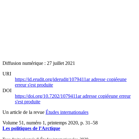
Diffusion numérique : 27 juillet 2021
URI
https://id.erudit.org/iderudit/1079411ar
adresse copiée
une
erreur s'est produite
DOI
https://doi.org/10.7202/1079411ar
adresse copiée
une erreur
s'est produite
Un article de la revue
Études internationales
Volume 51, numéro 1, printemps 2020
, p. 31–58
Les politiques de l’Arctique