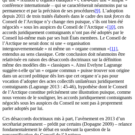
conférence internationale – qui se caractériserait néanmoins par sa
permanence et par la précision de ses procédures
[9]
. L’adoption
depuis 2011 de trois traités élaborés dans le cadre des
task forces
du
Conseil de l’Arctique n’y change rien puisque, s’ils ont bien été
négociés « sous les auspices du Conseil de l’Arctique »
[10]
, ces
accords juridiquement contraignants n’ont pas été adoptés par le
Conseil lui-même mais par ses huit États membres. Le Conseil de
l’Arctique ne serait donc ni une « organisation
intergouvernementale » ni même un « organe commun »
[11]
,
entendus au sens classique. Cette conclusion doit néanmoins être
relativisée en raison des désaccords doctrinaux sur la définition
même des modèles dits « classiques ». Ainsi Evelyne Lagrange
suggère-t-elle qu’un « organe commun » puisse trouver son origine
dans un accord politique dès lors que cet organe n’a pas pour
vocation d’adopter des actes collectifs unilatéraux juridiquement
contraignants (Lagrange 2013 : 45-46), hypothèse dont le Conseil
de l’Arctique constitue précisément une illustration puisque, comme
nous venons de le souligner, les accords juridiquement contraignants
négociés sous les auspices du Conseil ne sont pas à proprement
parler adoptés par lui.
Ces désaccords doctrinaux mis à part, l’avènement en 2013 d’un
secrétariat permanent – prédit par certains (Dopagne 2009) – relance
fondamentalement le débat en soulevant la question de la
personnification du Conseil de l’Arctique.