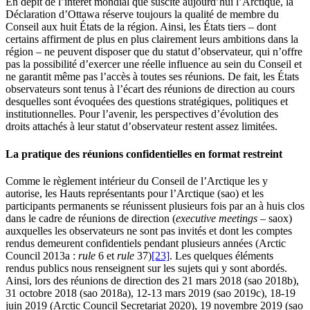
En dépit de l’intérêt mondial que suscite aujourd’hui l’Arctique, la
Déclaration d’Ottawa réserve toujours la qualité de membre du
Conseil aux huit États de la région. Ainsi, les États tiers – dont
certains affirment de plus en plus clairement leurs ambitions dans la
région – ne peuvent disposer que du statut d’observateur, qui n’offre
pas la possibilité d’exercer une réelle influence au sein du Conseil et
ne garantit même pas l’accès à toutes ses réunions. De fait, les États
observateurs sont tenus à l’écart des réunions de direction au cours
desquelles sont évoquées des questions stratégiques, politiques et
institutionnelles. Pour l’avenir, les perspectives d’évolution des
droits attachés à leur statut d’observateur restent assez limitées.
La pratique des réunions confidentielles en format restreint
Comme le règlement intérieur du Conseil de l’Arctique les y
autorise, les Hauts représentants pour l’Arctique (
sao
) et les
participants permanents se réunissent plusieurs fois par an à huis clos
dans le cadre de réunions de direction (
executive meetings
–
saox
)
auxquelles les observateurs ne sont pas invités et dont les comptes
rendus demeurent confidentiels pendant plusieurs années (Arctic
Council 2013a :
rule
6 et
rule
37)
[23]
. Les quelques éléments
rendus publics nous renseignent sur les sujets qui y sont abordés.
Ainsi, lors des réunions de direction des 21 mars 2018 (
sao
2018b),
31 octobre 2018 (
sao
2018a), 12-13 mars 2019 (
sao
2019c), 18-19
juin 2019 (Arctic Council Secretariat 2020), 19 novembre 2019 (
sao