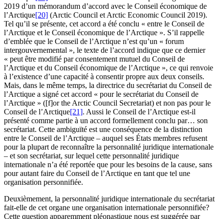
2019 d’un mémorandum d’accord avec le Conseil économique de
l’Arctique
[20]
(Arctic Council et Arctic Economic Council 2019).
Tel qu’il se présente, cet accord a été conclu « entre le Conseil de
l’Arctique et le Conseil économique de l’Arctique ». S’il rappelle
d’emblée que le Conseil de l’Arctique n’est qu’un « forum
intergouvernemental », le texte de l’accord indique que ce dernier
« peut être modifié par consentement mutuel du Conseil de
l’Arctique et du Conseil économique de l’Arctique », ce qui renvoie
à l’existence d’une capacité à consentir propre aux deux conseils.
Mais, dans le même temps, la directrice du secrétariat du Conseil de
l’Arctique a signé cet accord « pour le secrétariat du Conseil de
l’Arctique » ([f]or the Arctic Council Secretariat) et non pas pour le
Conseil de l’Arctique
[21]
. Aussi le Conseil de l’Arctique est-il
présenté comme partie à un accord formellement conclu par… son
secrétariat. Cette ambiguïté est une conséquence de la distinction
entre le Conseil de l’Arctique – auquel ses États membres refusent
pour la plupart de reconnaître la personnalité juridique internationale
– et son secrétariat, sur lequel cette personnalité juridique
internationale n’a été reportée que pour les besoins de la cause, sans
pour autant faire du Conseil de l’Arctique en tant que tel une
organisation personnifiée.
Deuxièmement, la personnalité juridique internationale du secrétariat
fait-elle de cet organe une organisation internationale personnifiée?
Cette question apparemment pléonastique nous est suggérée par