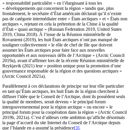
« responsabilité particulière » en l’élargissant à tous les
« développements qui concernent la région » tandis que, plus
frontalement, le secrétaire d’État américain déclarait qu’il n’existe
pas de catégorie intermédiaire entre « États arctiques » et « États non
arctiques », rejetant en cela la prétention de la Chine à la qualité
d’État « quasi arctique » (Russian Federation 2019, United States
2019, China 2018). À l’issue de la Réunion ministérielle de
Rovaniemi (2019), les huit États arctiques n’ont pas manqué de
souligner collectivement « le rôle de chef de file que doivent
assumer les États arctiques pour faire face aux nouvelles
opportunités et aux nouveaux défis de l’Arctique » (Arctic Council
2019a), avant d’affirmer lors de la récente Réunion ministérielle de
Reykjavik (2021) leur « position unique pour la promotion d’une
gouvernance responsable de la région et des questions arctiques »
(Arctic Council 2021a).
Parallèlement à ces déclarations de principe sur leur rôle particulier
en tant qu’États arctiques, les huit États de la région cherchent à
diffuser l’idée que le Conseil de l’Arctique, dont ils possèdent seuls
la qualité de membres, serait devenu « le principal forum
intergouvernemental pour la région arctique » ou encore « le
principal forum pour la coopération dans la région » (Arctic Council
2019b, 2021a). C’est d’ailleurs cette ambition qu’affiche désormais
la page d’accueil du site Internet du Conseil de l’Arctique depuis
que l’Islande en a assumé la présidence
[3]
.