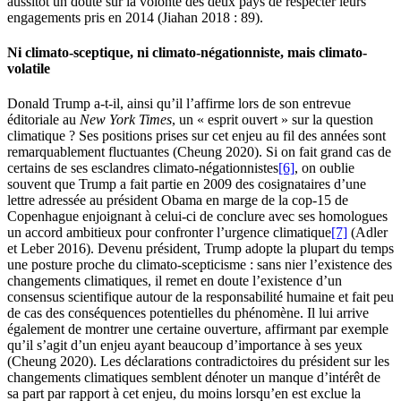
aussitôt un doute sur la volonté des deux pays de respecter leurs
engagements pris en 2014 (Jiahan 2018 : 89).
Ni climato-sceptique, ni climato-négationniste, mais climato-
volatile
Donald Trump a-t-il, ainsi qu’il l’affirme lors de son entrevue
éditoriale au
New York Times
, un « esprit ouvert » sur la question
climatique ? Ses positions prises sur cet enjeu au fil des années sont
remarquablement fluctuantes (Cheung 2020). Si on fait grand cas de
certains de ses esclandres climato-négationnistes
[6]
, on oublie
souvent que Trump a fait partie en 2009 des cosignataires d’une
lettre adressée au président Obama en marge de la
cop
-15 de
Copenhague enjoignant à celui-ci de conclure avec ses homologues
un accord ambitieux pour confronter l’urgence climatique
[7]
(Adler
et Leber 2016). Devenu président, Trump adopte la plupart du temps
une posture proche du climato-scepticisme : sans nier l’existence des
changements climatiques, il remet en doute l’existence d’un
consensus scientifique autour de la responsabilité humaine et fait peu
de cas des conséquences potentielles du phénomène. Il lui arrive
également de montrer une certaine ouverture, affirmant par exemple
qu’il s’agit d’un enjeu ayant beaucoup d’importance à ses yeux
(Cheung 2020). Les déclarations contradictoires du président sur les
changements climatiques semblent dénoter un manque d’intérêt de
sa part par rapport à cet enjeu, du moins lorsqu’en est exclue la