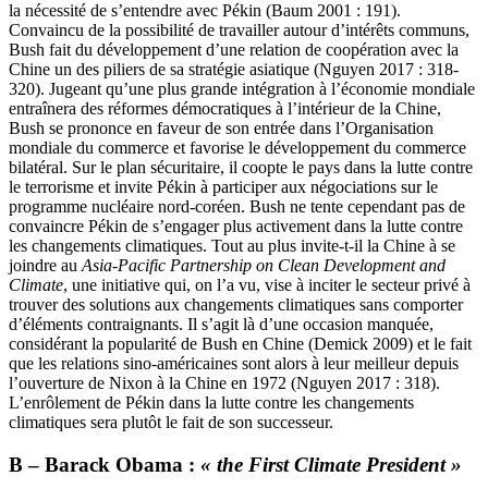
la nécessité de s’entendre avec Pékin (Baum 2001 : 191).
Convaincu de la possibilité de travailler autour d’intérêts communs,
Bush fait du développement d’une relation de coopération avec la
Chine un des piliers de sa stratégie asiatique (Nguyen 2017 : 318-
320). Jugeant qu’une plus grande intégration à l’économie mondiale
entraînera des réformes démocratiques à l’intérieur de la Chine,
Bush se prononce en faveur de son entrée dans l’Organisation
mondiale du commerce et favorise le développement du commerce
bilatéral. Sur le plan sécuritaire, il coopte le pays dans la lutte contre
le terrorisme et invite Pékin à participer aux négociations sur le
programme nucléaire nord-coréen. Bush ne tente cependant pas de
convaincre Pékin de s’engager plus activement dans la lutte contre
les changements climatiques. Tout au plus invite-t-il la Chine à se
joindre au
Asia-Pacific Partnership on Clean Development and
Climate
, une initiative qui, on l’a vu, vise à inciter le secteur privé à
trouver des solutions aux changements climatiques sans comporter
d’éléments contraignants. Il s’agit là d’une occasion manquée,
considérant la popularité de Bush en Chine (Demick 2009) et le fait
que les relations sino-américaines sont alors à leur meilleur depuis
l’ouverture de Nixon à la Chine en 1972 (Nguyen 2017 : 318).
L’enrôlement de Pékin dans la lutte contre les changements
climatiques sera plutôt le fait de son successeur.
B – Barack Obama :
« the First Climate President »