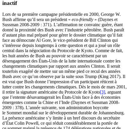
inactif
Lors de sa première campagne présidentielle en 2000, George W.
Bush affirme qu’il sera un président «
eco-friendly
» (Daynes et
Sussman 2008-2009 : 371). L’affirmation ne convainc guère, étant
donné la proximité des Bush avec l’industrie pétrolière. Bush paraît
d’autant plus mal préparé pour gérer le dossier climatique qu’il fait
face au démocrate Al Gore, le vice-président de Bill Clinton qui
s’intéresse depuis longtemps à cette question et qui a joué un rôle
central dans la négociation du Protocole de Kyoto. Comme de fait,
les huit années de Bush au pouvoir se caractérisent par un
désengagement des États-Unis de la lutte internationale contre les
changements climatiques par rapport aux années Clinton. Il serait
toutefois exagéré de mettre sur un même pied ce recul des années
Bush avec ce qu’on observe par la suite sous Trump (King 2017). Il
est vrai que Bush donne l’impression d’un participant réticent à
lutter contre les changements climatiques. Dès le mois de mars 2001,
il retire la signature américaine du Protocole de Kyoto
[3]
, arguant
que l’entente désavantagerait les États-Unis face à des économies
émergentes comme la Chine et l’Inde (Daynes et Sussman 2008-
2009 : 378). L’année suivante, son administration boycotte
le Sommet mondial sur le développement durable de Johannesburg.
La présence américaine s’y limite à un bref discours du secrétaire
d’État Colin Powell, ce qui réduit considérablement la portée de
ce sommet malgré la présence de 174 délégations nationales et de