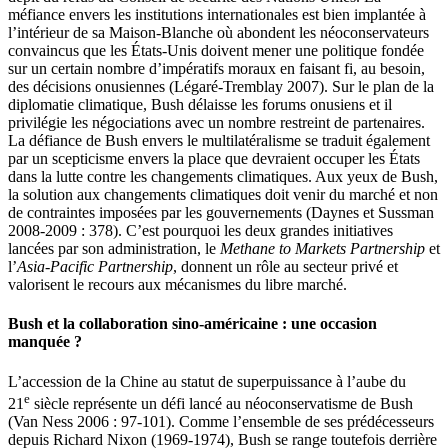
méfiance envers les institutions internationales est bien implantée à
l’intérieur de sa Maison-Blanche où abondent les néoconservateurs
convaincus que les États-Unis doivent mener une politique fondée
sur un certain nombre d’impératifs moraux en faisant fi, au besoin,
des décisions onusiennes (Légaré-Tremblay 2007). Sur le plan de la
diplomatie climatique, Bush délaisse les forums onusiens et il
privilégie les négociations avec un nombre restreint de partenaires.
La défiance de Bush envers le multilatéralisme se traduit également
par un scepticisme envers la place que devraient occuper les États
dans la lutte contre les changements climatiques. Aux yeux de Bush,
la solution aux changements climatiques doit venir du marché et non
de contraintes imposées par les gouvernements (Daynes et Sussman
2008-2009 : 378). C’est pourquoi les deux grandes initiatives
lancées par son administration, le
Methane to Markets Partnership
et
l’
Asia-Pacific Partnership
, donnent un rôle au secteur privé et
valorisent le recours aux mécanismes du libre marché.
Bush et la collaboration sino-américaine : une occasion
manquée ?
L’accession de la Chine au statut de superpuissance à l’aube du
e
21
siècle représente un défi lancé au néoconservatisme de Bush
(Van Ness 2006 : 97-101). Comme l’ensemble de ses prédécesseurs
depuis Richard Nixon (1969-1974), Bush se range toutefois derrière