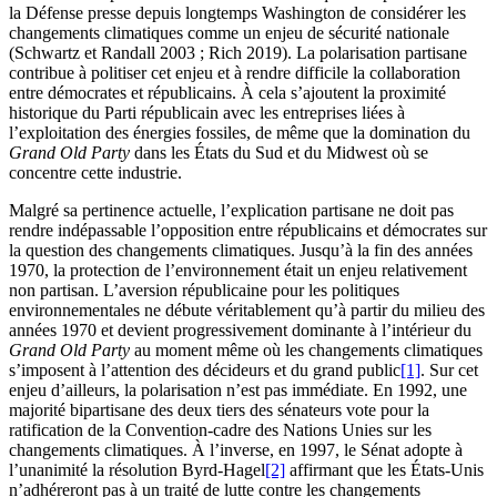
la Défense presse depuis longtemps Washington de considérer les
changements climatiques comme un enjeu de sécurité nationale
(Schwartz et Randall 2003 ; Rich 2019). La polarisation partisane
contribue à politiser cet enjeu et à rendre difficile la collaboration
entre démocrates et républicains. À cela s’ajoutent la proximité
historique du Parti républicain avec les entreprises liées à
l’exploitation des énergies fossiles, de même que la domination du
Grand Old Party
dans les États du Sud et du Midwest où se
concentre cette industrie.
Malgré sa pertinence actuelle, l’explication partisane ne doit pas
rendre indépassable l’opposition entre républicains et démocrates sur
la question des changements climatiques. Jusqu’à la fin des années
1970, la protection de l’environnement était un enjeu relativement
non partisan. L’aversion républicaine pour les politiques
environnementales ne débute véritablement qu’à partir du milieu des
années 1970 et devient progressivement dominante à l’intérieur du
Grand Old Party
au moment même où les changements climatiques
s’imposent à l’attention des décideurs et du grand public
[1]
. Sur cet
enjeu d’ailleurs, la polarisation n’est pas immédiate. En 1992, une
majorité bipartisane des deux tiers des sénateurs vote pour la
ratification de la Convention-cadre des Nations Unies sur les
changements climatiques. À l’inverse, en 1997, le Sénat adopte à
l’unanimité la résolution Byrd-Hagel
[2]
affirmant que les États-Unis
n’adhéreront pas à un traité de lutte contre les changements