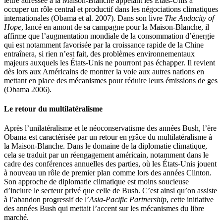
lettre adressée à la Maison-Blanche appelant les États-Unis à
occuper un rôle central et productif dans les négociations climatiques
internationales (Obama et al. 2007). Dans son livre
The Audacity of
Hope
, lancé en amont de sa campagne pour la Maison-Blanche, il
affirme que l’augmentation mondiale de la consommation d’énergie
qui est notamment favorisée par la croissance rapide de la Chine
entraînera, si rien n’est fait, des problèmes environnementaux
majeurs auxquels les États-Unis ne pourront pas échapper. Il revient
dès lors aux Américains de montrer la voie aux autres nations en
mettant en place des mécanismes pour réduire leurs émissions de
ges
(Obama 2006).
Le retour du multilatéralisme
Après l’unilatéralisme et le néoconservatisme des années Bush, l’ère
Obama est caractérisée par un retour en grâce du multilatéralisme à
la Maison-Blanche. Dans le domaine de la diplomatie climatique,
cela se traduit par un réengagement américain, notamment dans le
cadre des conférences annuelles des parties, où les États-Unis jouent
à nouveau un rôle de premier plan comme lors des années Clinton.
Son approche de diplomatie climatique est moins soucieuse
d’inclure le secteur privé que celle de Bush. C’est ainsi qu’on assiste
à l’abandon progressif de l’
Asia-Pacific Partnership
, cette initiative
des années Bush qui mettait l’accent sur les mécanismes du libre
marché.