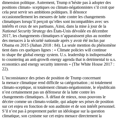
dimension politique. Autrement, Trump n’hésite pas à adopter des
positions climato- sceptiques ou climato-négationnistes s’il croit que
cela peut servir ses ambitions politiques. Il dénonce
occasionnellement les mesures de lutte contre les changements
climatiques lorsqu’il perçoit qu’elles sont incompatibles avec ses
intérêts et ceux de ses partisans. Ainsi, dans la mise à jour de la
National Security Strategy
des États-Unis dévoilée en décembre
2017, les changements climatiques n’apparaissent plus au nombre
des menaces à la sécurité nationale après y avoir été inclus par
Obama en 2015 (Jiahan 2018 : 84). La seule mention du phénomène
tient dans ces quelques lignes : « Climate policies will continue
to shape the global energy system. U.
s.
leadership is indispensable
to countering an anti-growth energy agenda that is detrimental to
u.s
.
economics and energy security interests » (The White House 2017 :
22).
L’inconsistance des prises de position de Trump concernant
la menace climatique rend difficile sa catégorisation ; ni totalement
climato-sceptique, ni totalement climato-négationniste, le républicain
n’est certainement pas un défenseur de la lutte contre les
changements climatiques. À défaut de mieux, nous pouvons le
décrire comme un climato-volatile, qui adapte ses prises de position
sur cet enjeu en fonction de son auditoire et de son intérêt personnel.
S’il n’est pas à proprement parler un idéologue sur la question
climatique, son cynisme sur cet enjeu menace directement la