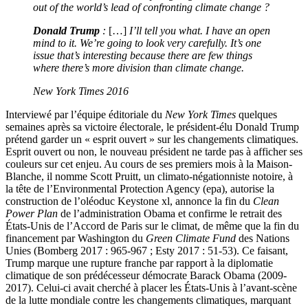
out of the world’s lead of confronting climate change ?
Donald Trump
:
[…]
I’ll tell you what. I have an open
mind to it. We’re going to look very carefully. It’s one
issue that’s interesting because there are few things
where there’s more division than climate change.
New York Times 2016
Interviewé par l’équipe éditoriale du
New York Times
quelques
semaines après sa victoire électorale, le président-élu Donald Trump
prétend garder un « esprit ouvert » sur les changements climatiques.
Esprit ouvert ou non, le nouveau président ne tarde pas à afficher ses
couleurs sur cet enjeu. Au cours de ses premiers mois à la Maison-
Blanche, il nomme Scott Pruitt, un climato-négationniste notoire, à
la tête de l’Environmental Protection Agency (
epa
), autorise la
construction de l’oléoduc Keystone
xl
, annonce la fin du
Clean
Power Plan
de l’administration Obama et confirme le retrait des
États-Unis de l’Accord de Paris sur le climat, de même que la fin du
financement par Washington du
Green Climate Fund
des Nations
Unies (Bomberg 2017 : 965-967 ; Esty 2017 : 51-53). Ce faisant,
Trump marque une rupture franche par rapport à la diplomatie
climatique de son prédécesseur démocrate Barack Obama (2009-
2017). Celui-ci avait cherché à placer les États-Unis à l’avant-scène
de la lutte mondiale contre les changements climatiques, marquant