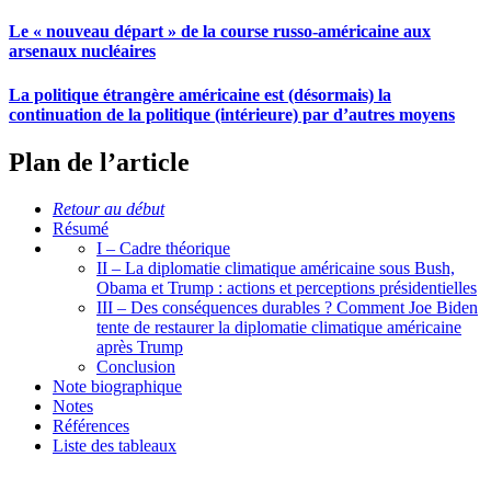
Le « nouveau départ » de la course russo-américaine aux
arsenaux nucléaires
La politique étrangère américaine est (désormais) la
continuation de la politique (intérieure) par d’autres moyens
Plan de l’article
Retour au début
Résumé
I – Cadre théorique
II – La diplomatie climatique américaine sous Bush,
Obama et Trump : actions et perceptions présidentielles
III – Des conséquences durables ? Comment Joe Biden
tente de restaurer la diplomatie climatique américaine
après Trump
Conclusion
Note biographique
Notes
Références
Liste des tableaux