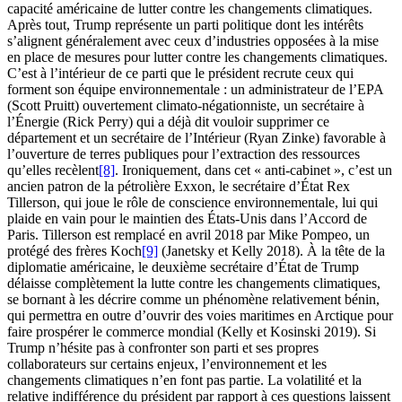
capacité américaine de lutter contre les changements climatiques.
Après tout, Trump représente un parti politique dont les intérêts
s’alignent généralement avec ceux d’industries opposées à la mise
en place de mesures pour lutter contre les changements climatiques.
C’est à l’intérieur de ce parti que le président recrute ceux qui
forment son équipe environnementale : un administrateur de l’EPA
(Scott Pruitt) ouvertement climato-négationniste, un secrétaire à
l’Énergie (Rick Perry) qui a déjà dit vouloir supprimer ce
département et un secrétaire de l’Intérieur (Ryan Zinke) favorable à
l’ouverture de terres publiques pour l’extraction des ressources
qu’elles recèlent
[8]
. Ironiquement, dans cet « anti-cabinet », c’est un
ancien patron de la pétrolière Exxon, le secrétaire d’État Rex
Tillerson, qui joue le rôle de conscience environnementale, lui qui
plaide en vain pour le maintien des États-Unis dans l’Accord de
Paris. Tillerson est remplacé en avril 2018 par Mike Pompeo, un
protégé des frères Koch
[9]
(Janetsky et Kelly 2018). À la tête de la
diplomatie américaine, le deuxième secrétaire d’État de Trump
délaisse complètement la lutte contre les changements climatiques,
se bornant à les décrire comme un phénomène relativement bénin,
qui permettra en outre d’ouvrir des voies maritimes en Arctique pour
faire prospérer le commerce mondial (Kelly et Kosinski 2019). Si
Trump n’hésite pas à confronter son parti et ses propres
collaborateurs sur certains enjeux, l’environnement et les
changements climatiques n’en font pas partie. La volatilité et la
relative indifférence du président par rapport à ces questions laissent