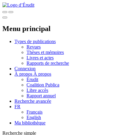
Menu principal
Types de publications
Revues
Thèses et mémoires
Livres et actes
Rapports de recherche
Connexion
À propos
À propos
Érudit
Coalition Publica
Libre accès
Rapport annuel
Recherche avancée
FR
Français
English
Ma bibliothèque
Recherche simple