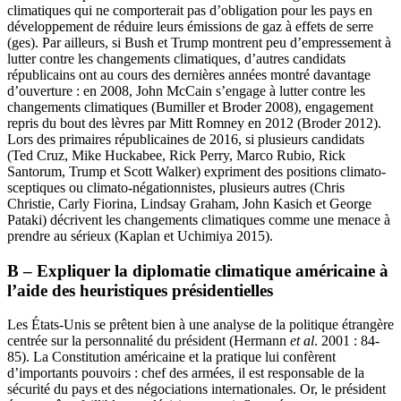
climatiques qui ne comporterait pas d’obligation pour les pays en
développement de réduire leurs émissions de gaz à effets de serre
(
ges
). Par ailleurs, si Bush et Trump montrent peu d’empressement à
lutter contre les changements climatiques, d’autres candidats
républicains ont au cours des dernières années montré davantage
d’ouverture : en 2008, John McCain s’engage à lutter contre les
changements climatiques (Bumiller et Broder 2008), engagement
repris du bout des lèvres par Mitt Romney en 2012 (Broder 2012).
Lors des primaires républicaines de 2016, si plusieurs candidats
(Ted Cruz, Mike Huckabee, Rick Perry, Marco Rubio, Rick
Santorum, Trump et Scott Walker) expriment des positions climato-
sceptiques ou climato-négationnistes, plusieurs autres (Chris
Christie, Carly Fiorina, Lindsay Graham, John Kasich et George
Pataki) décrivent les changements climatiques comme une menace à
prendre au sérieux (Kaplan et Uchimiya 2015).
B – Expliquer la diplomatie climatique américaine à
l’aide des heuristiques présidentielles
Les États-Unis se prêtent bien à une analyse de la politique étrangère
centrée sur la personnalité du président (Hermann
et al
. 2001 : 84-
85). La Constitution américaine et la pratique lui confèrent
d’importants pouvoirs : chef des armées, il est responsable de la
sécurité du pays et des négociations internationales. Or, le président