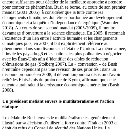
encore suffisantes pour décider de la meilleure approche à prendre
pour contrer ce phénomène. Bush se borne, au cours de son premier
mandat (2001-2005), à considérer que la lutte contre les
changements climatiques doit être subordonnée au développement
économique et à la quête d’indépendance énergétique (Wampler
2018). Au cours de son second mandat (2005-2009), il montre
davantage d’ouverture à la science climatique. En 2005, il reconnaît
l’existence d’un lien entre l’activité humaine et les changements
climatiques puis, en 2007, il fait explicitement référence au
phénomène dans son discours sur l’état de l’Union. La même année,
il invite les pays du
g
8 et les nations les plus polluantes à négocier
avec les États-Unis afin d’identifier des cibles de réduction
d’émissions de
ges
(Stolberg 2007). La « conversion » de Bush
n’entraîne cependant pas une révision de ses priorités : dans un
discours prononcé en 2008, il défend toujours sa décision d’avoir
retiré les États-Unis du protocole de Kyoto, affirmant que cette
entente aurait ralenti la croissance économique américaine (Bush
2008).
Un président méfiant envers le multilatéralisme et l’action
étatique
Le dédain de Bush envers le multilatéralisme est généralement
illustré par sa décision d’utiliser la force contre l’Irak en 2003 en
dépit du refus du Conseil de sécurité des Nations Unies. La