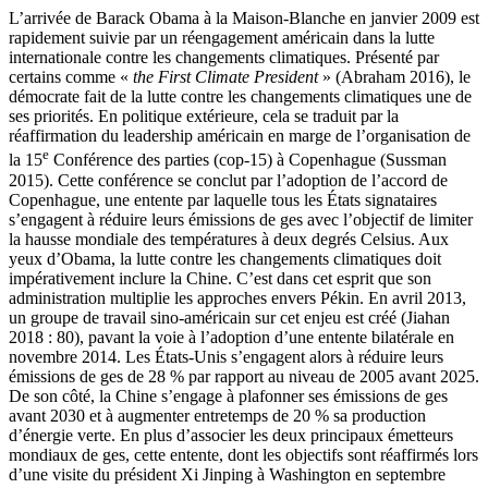
L’arrivée de Barack Obama à la Maison-Blanche en janvier 2009 est
rapidement suivie par un réengagement américain dans la lutte
internationale contre les changements climatiques. Présenté par
certains comme «
the First Climate President
» (Abraham 2016), le
démocrate fait de la lutte contre les changements climatiques une de
ses priorités. En politique extérieure, cela se traduit par la
réaffirmation du leadership américain en marge de l’organisation de
e
la 15
Conférence des parties (
cop
-15) à Copenhague (Sussman
2015). Cette conférence se conclut par l’adoption de l’accord de
Copenhague, une entente par laquelle tous les États signataires
s’engagent à réduire leurs émissions de
ges
avec l’objectif de limiter
la hausse mondiale des températures à deux degrés Celsius. Aux
yeux d’Obama, la lutte contre les changements climatiques doit
impérativement inclure la Chine. C’est dans cet esprit que son
administration multiplie les approches envers Pékin. En avril 2013,
un groupe de travail sino-américain sur cet enjeu est créé (Jiahan
2018 : 80), pavant la voie à l’adoption d’une entente bilatérale en
novembre 2014. Les États-Unis s’engagent alors à réduire leurs
émissions de
ges
de 28 % par rapport au niveau de 2005 avant 2025.
De son côté, la Chine s’engage à plafonner ses émissions de
ges
avant 2030 et à augmenter entretemps de 20 % sa production
d’énergie verte. En plus d’associer les deux principaux émetteurs
mondiaux de
ges
, cette entente, dont les objectifs sont réaffirmés lors
d’une visite du président Xi Jinping à Washington en septembre