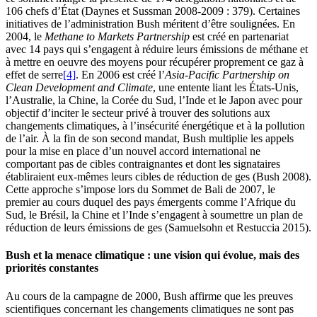
106 chefs d’État (Daynes et Sussman 2008-2009 : 379). Certaines
initiatives de l’administration Bush méritent d’être soulignées. En
2004, le
Methane to Markets Partnership
est créé en partenariat
avec 14 pays qui s’engagent à réduire leurs émissions de méthane et
à mettre en oeuvre des moyens pour récupérer proprement ce gaz à
effet de serre
[4]
. En 2006 est créé l’
Asia-Pacific Partnership on
Clean Development and Climate
, une entente liant les États-Unis,
l’Australie, la Chine, la Corée du Sud, l’Inde et le Japon avec pour
objectif d’inciter le secteur privé à trouver des solutions aux
changements climatiques, à l’insécurité énergétique et à la pollution
de l’air. À la fin de son second mandat, Bush multiplie les appels
pour la mise en place d’un nouvel accord international ne
comportant pas de cibles contraignantes et dont les signataires
établiraient eux-mêmes leurs cibles de réduction de
ges
(Bush 2008).
Cette approche s’impose lors du Sommet de Bali de 2007, le
premier au cours duquel des pays émergents comme l’Afrique du
Sud, le Brésil, la Chine et l’Inde s’engagent à soumettre un plan de
réduction de leurs émissions de
ges
(Samuelsohn et Restuccia 2015).
Bush et la menace climatique : une vision qui évolue, mais des
priorités constantes
Au cours de la campagne de 2000, Bush affirme que les preuves
scientifiques concernant les changements climatiques ne sont pas