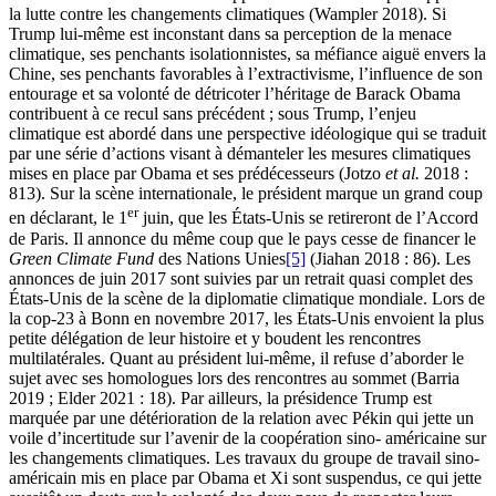
la lutte contre les changements climatiques (Wampler 2018). Si
Trump lui-même est inconstant dans sa perception de la menace
climatique, ses penchants isolationnistes, sa méfiance aiguë envers la
Chine, ses penchants favorables à l’extractivisme, l’influence de son
entourage et sa volonté de détricoter l’héritage de Barack Obama
contribuent à ce recul sans précédent ; sous Trump, l’enjeu
climatique est abordé dans une perspective idéologique qui se traduit
par une série d’actions visant à démanteler les mesures climatiques
mises en place par Obama et ses prédécesseurs (Jotzo
et al.
2018 :
813). Sur la scène internationale, le président marque un grand coup
er
en déclarant, le 1
juin, que les États-Unis se retireront de l’Accord
de Paris. Il annonce du même coup que le pays cesse de financer le
Green Climate Fund
des Nations Unies
[5]
(Jiahan 2018 : 86). Les
annonces de juin 2017 sont suivies par un retrait quasi complet des
États-Unis de la scène de la diplomatie climatique mondiale. Lors de
la
cop
-23 à Bonn en novembre 2017, les États-Unis envoient la plus
petite délégation de leur histoire et y boudent les rencontres
multilatérales. Quant au président lui-même, il refuse d’aborder le
sujet avec ses homologues lors des rencontres au sommet (Barria
2019 ; Elder 2021 : 18). Par ailleurs, la présidence Trump est
marquée par une détérioration de la relation avec Pékin qui jette un
voile d’incertitude sur l’avenir de la coopération sino- américaine sur
les changements climatiques. Les travaux du groupe de travail sino-
américain mis en place par Obama et Xi sont suspendus, ce qui jette