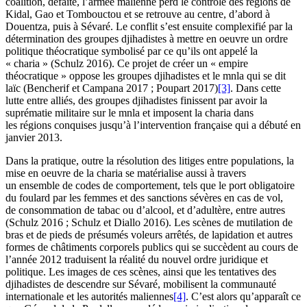
coalition, défaite, l’armée malienne perd le contrôle des régions de
Kidal, Gao et Tombouctou et se retrouve au centre, d’abord à
Douentza, puis à Sévaré. Le conflit s’est ensuite complexifié par la
détermination des groupes djihadistes à mettre en oeuvre un ordre
politique théocratique symbolisé par ce qu’ils ont appelé la
« charia » (Schulz 2016). Ce projet de créer un « empire
théocratique » oppose les groupes djihadistes et le
mnla
qui se dit
laïc (Bencherif et Campana 2017 ; Poupart 2017)
[3]
. Dans cette
lutte entre alliés, des groupes djihadistes finissent par avoir la
suprématie militaire sur le
mnla
et imposent la charia dans
les régions conquises jusqu’à l’intervention française qui a débuté en
janvier 2013.
Dans la pratique, outre la résolution des litiges entre populations, la
mise en oeuvre de la charia se matérialise aussi à travers
un ensemble de codes de comportement, tels que le port obligatoire
du foulard par les femmes et des sanctions sévères en cas de vol,
de consommation de tabac ou d’alcool, et d’adultère, entre autres
(Schulz 2016 ; Schulz et Diallo 2016). Les scènes de mutilation de
bras et de pieds de présumés voleurs arrêtés, de lapidation et autres
formes de châtiments corporels publics qui se succèdent au cours de
l’année 2012 traduisent la réalité du nouvel ordre juridique et
politique. Les images de ces scènes, ainsi que les tentatives des
djihadistes de descendre sur Sévaré, mobilisent la communauté
internationale et les autorités maliennes
[4]
. C’est alors qu’apparaît ce