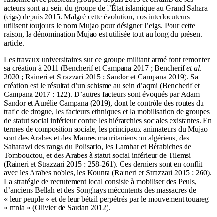
acteurs sont au sein du groupe de l’État islamique au Grand Sahara
(
eigs
) depuis 2015. Malgré cette évolution, nos interlocuteurs
utilisent toujours le nom Mujao pour désigner l’
eigs
. Pour cette
raison, la dénomination Mujao est utilisée tout au long du présent
article.
Les travaux universitaires sur ce groupe militant armé font remonter
sa création à 2011 (Bencherif et Campana 2017 ; Bencherif
et al
.
2020 ; Raineri et Strazzari 2015 ; Sandor et Campana 2019). Sa
création est le résultat d’un schisme au sein d’
aqmi
(Bencherif et
Campana 2017 : 122). D’autres facteurs sont évoqués par Adam
Sandor et Aurélie Campana (2019), dont le contrôle des routes du
trafic de drogue, les facteurs ethniques et la mobilisation de groupes
de statut social inférieur contre les hiérarchies sociales existantes. En
termes de composition sociale, les principaux animateurs du Mujao
sont des Arabes et des Maures mauritaniens ou algériens, des
Saharawi des rangs du Polisario, les Lamhar et Bérabiches de
Tombouctou, et des Arabes à statut social inférieur de Tilemsi
(Raineri et Strazzari 2015 : 258-261). Ces derniers sont en conflit
avec les Arabes nobles, les Kounta (Raineri et Strazzari 2015 : 260).
La stratégie de recrutement local consiste à mobiliser des Peuls,
d’anciens Bellah et des Songhays mécontents des massacres de
« leur peuple » et de leur bétail perpétrés par le mouvement touareg
«
mnla
» (Olivier de Sardan 2012).