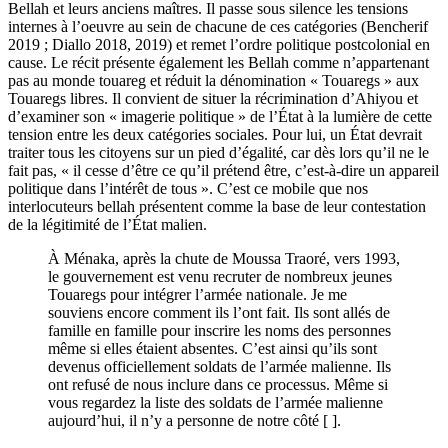
Bellah et leurs anciens maîtres. Il passe sous silence les tensions
internes à l’oeuvre au sein de chacune de ces catégories (Bencherif
2019 ; Diallo 2018, 2019) et remet l’ordre politique postcolonial en
cause. Le récit présente également les Bellah comme n’appartenant
pas au monde touareg et réduit la dénomination « Touaregs » aux
Touaregs libres. Il convient de situer la récrimination d’Ahiyou et
d’examiner son « imagerie politique » de l’État à la lumière de cette
tension entre les deux catégories sociales. Pour lui, un État devrait
traiter tous les citoyens sur un pied d’égalité, car dès lors qu’il ne le
fait pas, « il cesse d’être ce qu’il prétend être, c’est-à-dire un appareil
politique dans l’intérêt de tous ». C’est ce mobile que nos
interlocuteurs bellah présentent comme la base de leur contestation
de la légitimité de l’État malien.
À Ménaka, après la chute de Moussa Traoré, vers 1993,
le gouvernement est venu recruter de nombreux jeunes
Touaregs pour intégrer l’armée nationale. Je me
souviens encore comment ils l’ont fait. Ils sont allés de
famille en famille pour inscrire les noms des personnes
même si elles étaient absentes. C’est ainsi qu’ils sont
devenus officiellement soldats de l’armée malienne. Ils
ont refusé de nous inclure dans ce processus. Même si
vous regardez la liste des soldats de l’armée malienne
aujourd’hui, il n’y a personne de notre côté [ ].