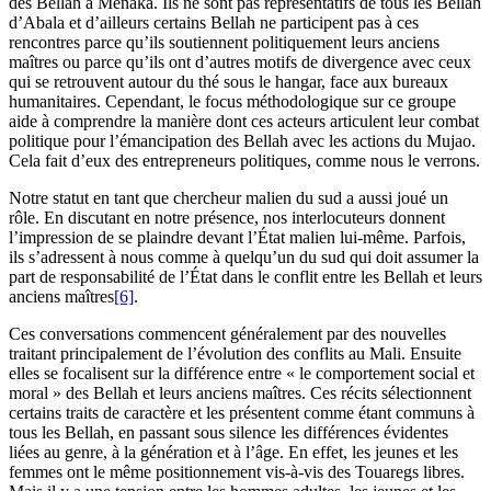
des Bellah à Ménaka. Ils ne sont pas représentatifs de tous les Bellah
d’Abala et d’ailleurs certains Bellah ne participent pas à ces
rencontres parce qu’ils soutiennent politiquement leurs anciens
maîtres ou parce qu’ils ont d’autres motifs de divergence avec ceux
qui se retrouvent autour du thé sous le hangar, face aux bureaux
humanitaires. Cependant, le focus méthodologique sur ce groupe
aide à comprendre la manière dont ces acteurs articulent leur combat
politique pour l’émancipation des Bellah avec les actions du Mujao.
Cela fait d’eux des entrepreneurs politiques, comme nous le verrons.
Notre statut en tant que chercheur malien du sud a aussi joué un
rôle. En discutant en notre présence, nos interlocuteurs donnent
l’impression de se plaindre devant l’État malien lui-même. Parfois,
ils s’adressent à nous comme à quelqu’un du sud qui doit assumer la
part de responsabilité de l’État dans le conflit entre les Bellah et leurs
anciens maîtres
[6]
.
Ces conversations commencent généralement par des nouvelles
traitant principalement de l’évolution des conflits au Mali. Ensuite
elles se focalisent sur la différence entre « le comportement social et
moral » des Bellah et leurs anciens maîtres. Ces récits sélectionnent
certains traits de caractère et les présentent comme étant communs à
tous les Bellah, en passant sous silence les différences évidentes
liées au genre, à la génération et à l’âge. En effet, les jeunes et les
femmes ont le même positionnement vis-à-vis des Touaregs libres.