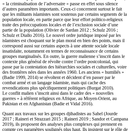
« la criminalisation de l’adversaire » passe en effet sous silence
d’autres paramètres importants. Ceux-ci concernent surtout le fait
que les militants islamistes sont soutenus par certains segments de la
population locale, en partie parce que leur effort politico-religieux
traite des préoccupations locales et de l’exclusion sociale d’une
partie de la population (Olivier de Sardan 2012 ; Schulz 2016 ;
Schulz et Diallo 2016). Le nouvel ordre juridique imposé par les
islamistes est choquant sur le plan moral en bien des points, mais il
correspond aussi sur certains aspects à une attente sociale locale
insatisfaite, notamment en termes de reconnaissance de certains
groupes marginalisés. En outre, la guerre malienne s’inscrit dans le
contexte plus général de révolte contre l’ordre postcolonial, qui
passe par la contestation des hiérarchies sociales et culturelles, voire
des frontières nées dans les années 1960. Les anciens « humiliés »
(Badie 1999, 2014) se révoltent et décident d’en passer par le
combat armé et un langage islamiste, mais qui cache des
revendications plus spécifiquement politiques (Burgat 2010).
Le conflit malien s’inscrit ainsi dans le cadre des « nouvelles
guerres » à référent religieux en Afrique, au Moyen-Orient, au
Pakistan et en Afghanistan (Badie et Vidal 2016).
Quant aux travaux sur les groupes djihadistes au Sahel (Jourde
2017 ; Raineri et Strazzari 2015 ; Raineri 2019 ; Sandor et Campana
2019), ils proposent des analyses plus complexes qui prennent en
compte ces paramètres soulignés plus haut. Ils insistent sur le rôle de