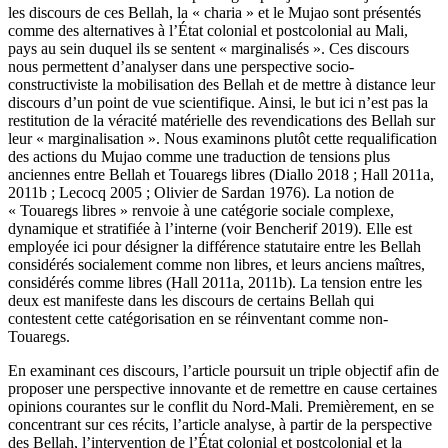
les discours de ces Bellah, la « charia » et le Mujao sont présentés
comme des alternatives à l’État colonial et postcolonial au Mali,
pays au sein duquel ils se sentent « marginalisés ». Ces discours
nous permettent d’analyser dans une perspective socio-
constructiviste la mobilisation des Bellah et de mettre à distance leur
discours d’un point de vue scientifique. Ainsi, le but ici n’est pas la
restitution de la véracité matérielle des revendications des Bellah sur
leur « marginalisation ». Nous examinons plutôt cette requalification
des actions du Mujao comme une traduction de tensions plus
anciennes entre Bellah et Touaregs libres (Diallo 2018 ; Hall 2011a,
2011b ; Lecocq 2005 ; Olivier de Sardan 1976). La notion de
« Touaregs libres » renvoie à une catégorie sociale complexe,
dynamique et stratifiée à l’interne (voir Bencherif 2019). Elle est
employée ici pour désigner la différence statutaire entre les Bellah
considérés socialement comme non libres, et leurs anciens maîtres,
considérés comme libres (Hall 2011a, 2011b). La tension entre les
deux est manifeste dans les discours de certains Bellah qui
contestent cette catégorisation en se réinventant comme non-
Touaregs.
En examinant ces discours, l’article poursuit un triple objectif afin de
proposer une perspective innovante et de remettre en cause certaines
opinions courantes sur le conflit du Nord-Mali. Premièrement, en se
concentrant sur ces récits, l’article analyse, à partir de la perspective
des Bellah, l’intervention de l’État colonial et postcolonial et la