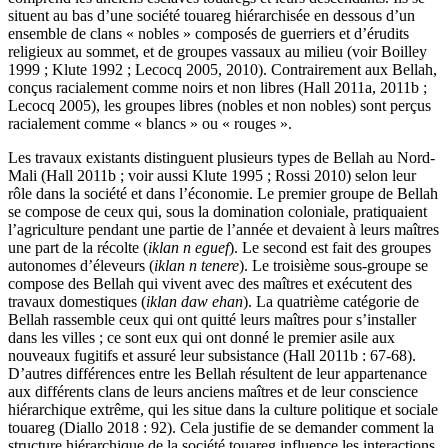
situent au bas d’une société touareg hiérarchisée en dessous d’un
ensemble de clans « nobles » composés de guerriers et d’érudits
religieux au sommet, et de groupes vassaux au milieu (voir Boilley
1999 ; Klute 1992 ; Lecocq 2005, 2010). Contrairement aux Bellah,
conçus racialement comme noirs et non libres (Hall 2011a, 2011b ;
Lecocq 2005), les groupes libres (nobles et non nobles) sont perçus
racialement comme « blancs » ou « rouges ».
Les travaux existants distinguent plusieurs types de Bellah au Nord-
Mali (Hall 2011b ; voir aussi Klute 1995 ; Rossi 2010) selon leur
rôle dans la société et dans l’économie. Le premier groupe de Bellah
se compose de ceux qui, sous la domination coloniale, pratiquaient
l’agriculture pendant une partie de l’année et devaient à leurs maîtres
une part de la récolte (
iklan n eguef
). Le second est fait des groupes
autonomes d’éleveurs (
iklan n tenere
). Le troisième sous-groupe se
compose des Bellah qui vivent avec des maîtres et exécutent des
travaux domestiques (
iklan daw ehan
). La quatrième catégorie de
Bellah rassemble ceux qui ont quitté leurs maîtres pour s’installer
dans les villes ; ce sont eux qui ont donné le premier asile aux
nouveaux fugitifs et assuré leur subsistance (Hall 2011b : 67-68).
D’autres différences entre les Bellah résultent de leur appartenance
aux différents clans de leurs anciens maîtres et de leur conscience
hiérarchique extrême, qui les situe dans la culture politique et sociale
touareg (Diallo 2018 : 92). Cela justifie de se demander comment la
structure hiérarchique de la société touareg influence les interactions