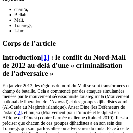
chari’a,
Bellah,
Mali,
Touaregs,
Islam
Corps de l’article
Introduction
[1]
: le conflit du Nord-Mali
de 2012 au-delà d’une « criminalisation
de l’adversaire »
En janvier 2012, les régions du nord du Mali se sont transformées en
champ de bataille. Cela a commencé par des attaques simultanées,
menées par le mouvement sécessionniste touareg
mnla
(Mouvement
national de libération de l’Azawad) et des groupes djihadistes
aqmi
(Al-Qaïda au Maghreb islamique), Ansar Dine (les Défenseurs de
l’islam)
[2]
, et
mujao
(Mouvement pour l’unicité et le djihad en
Afrique de l’Ouest) contre l’armée malienne (Raineri 2019). Il est à
préciser que chacun de ces groupes djihadistes a en son sein des
Touaregs qui sont parfois alliés ou adversaires du
mnla
. Face à cette