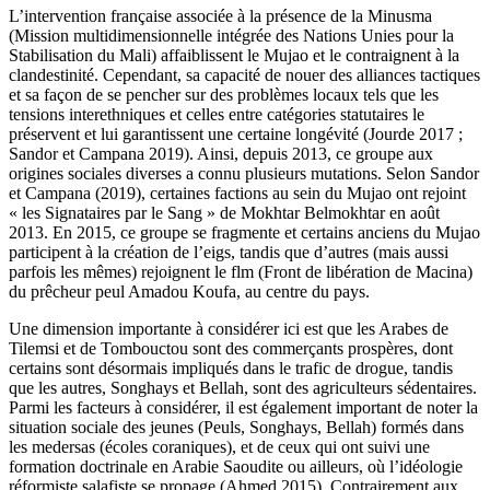
L’intervention française associée à la présence de la M
inusma
(Mission multidimensionnelle intégrée des Nations Unies pour la
Stabilisation du Mali) affaiblissent le Mujao et le contraignent à la
clandestinité. Cependant, sa capacité de nouer des alliances tactiques
et sa façon de se pencher sur des problèmes locaux tels que les
tensions interethniques et celles entre catégories statutaires le
préservent et lui garantissent une certaine longévité (Jourde 2017 ;
Sandor et Campana 2019). Ainsi, depuis 2013, ce groupe aux
origines sociales diverses a connu plusieurs mutations. Selon Sandor
et Campana (2019), certaines factions au sein du Mujao ont rejoint
« les Signataires par le Sang » de Mokhtar Belmokhtar en août
2013. En 2015, ce groupe se fragmente et certains anciens du Mujao
participent à la création de l’
eigs,
tandis que d’autres (mais aussi
parfois les mêmes) rejoignent le
flm
(Front de libération de Macina)
du prêcheur peul Amadou Koufa, au centre du pays.
Une dimension importante à considérer ici est que les Arabes de
Tilemsi et de Tombouctou sont des commerçants prospères, dont
certains sont désormais impliqués dans le trafic de drogue, tandis
que les autres, Songhays et Bellah, sont des agriculteurs sédentaires.
Parmi les facteurs à considérer, il est également important de noter la
situation sociale des jeunes (Peuls, Songhays, Bellah) formés dans
les medersas (écoles coraniques), et de ceux qui ont suivi une
formation doctrinale en Arabie Saoudite ou ailleurs, où l’idéologie
réformiste salafiste se propage (Ahmed 2015). Contrairement aux