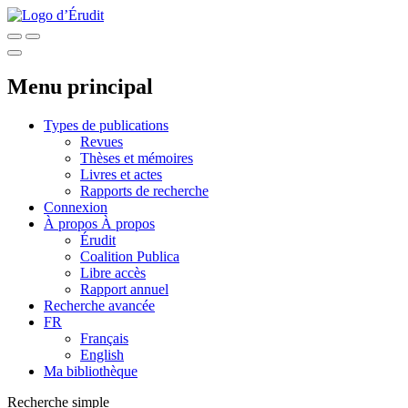
Menu principal
Types de publications
Revues
Thèses et mémoires
Livres et actes
Rapports de recherche
Connexion
À propos
À propos
Érudit
Coalition Publica
Libre accès
Rapport annuel
Recherche avancée
FR
Français
English
Ma bibliothèque
Recherche simple