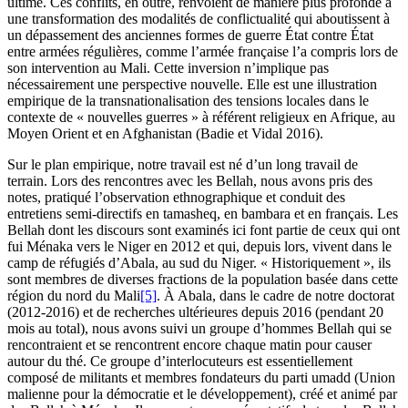
ultime. Ces conflits, en outre, renvoient de manière plus profonde à
une transformation des modalités de conflictualité qui aboutissent à
un dépassement des anciennes formes de guerre État contre État
entre armées régulières, comme l’armée française l’a compris lors de
son intervention au Mali. Cette inversion n’implique pas
nécessairement une perspective nouvelle. Elle est une illustration
empirique de la transnationalisation des tensions locales dans le
contexte de « nouvelles guerres » à référent religieux en Afrique, au
Moyen Orient et en Afghanistan (Badie et Vidal 2016).
Sur le plan empirique, notre travail est né d’un long travail de
terrain. Lors des rencontres avec les Bellah, nous avons pris des
notes, pratiqué l’observation ethnographique et conduit des
entretiens semi-directifs en tamasheq, en bambara et en français. Les
Bellah dont les discours sont examinés ici font partie de ceux qui ont
fui Ménaka vers le Niger en 2012 et qui, depuis lors, vivent dans le
camp de réfugiés d’Abala, au sud du Niger. « Historiquement », ils
sont membres de diverses fractions de la population basée dans cette
région du nord du Mali
[5]
. À Abala, dans le cadre de notre doctorat
(2012-2016) et de recherches ultérieures depuis 2016 (pendant 20
mois au total), nous avons suivi un groupe d’hommes Bellah qui se
rencontraient et se rencontrent encore chaque matin pour causer
autour du thé. Ce groupe d’interlocuteurs est essentiellement
composé de militants et membres fondateurs du parti
umadd
(Union
malienne pour la démocratie et le développement), créé et animé par