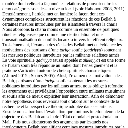
manière dont celle-ci a façonné les relations de pouvoir entre les
deux catégories sociales au niveau local (voir Hahonou 2008, 2011).
Deuxièmement, l’article met en lumière la façon dont ces
dynamiques complexes structurent les réactions de ces Bellah à
certaines mesures introduites par les islamistes à travers la charia.
Nous abordons la charia moins comme un ensemble de pratiques
rituelles religieuses que comme une réarticulation et une
transnationalisation de conflits locaux à travers le référent religieux.
Troisièmement, l’examen des récits des Bellah met en évidence les
motivations des partisans d’une
tariqa
soufie (
qadriyya
) soutenant
les mesures politiques introduites par les militants salafistes armés.
La voie spirituelle
qadriyya
(aussi appelée
malikkiyya
) est une forme
de l’islam soufi très répandue au Sahel dont l’enseignement et la
pratique s’articulent autour de chefs spirituels charismatiques
(Ahmed 2015 ; Soares 2005). Ainsi, l’examen des motivations des
Bellah, partisans d’une
tariqa
soufie soutenant les mesures
politiques introduites par les militants armés, nous oblige à refondre
les arguments qui privilégient l’opposition entre militants musulmans
et soufis afin de mieux expliciter leur interaction. Afin de démontrer
notre hypothèse, nous revenons tout d’abord sur le contexte de la
recherche et la perspective théorique adoptée dans cet article.
Ensuite nous abordons l’évaluation que font nos interlocuteurs de la
trajectoire des Bellah au sein de l’État colonial et postcolonial au
Mali. Puis nous discuterons des arguments par lesquels nos
interlocuteurs Bellah requalifient certaines mesures introduites par le