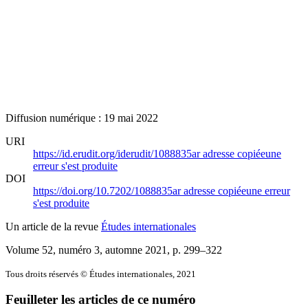
Diffusion numérique : 19 mai 2022
URI
https://id.erudit.org/iderudit/1088835ar
adresse copiée
une
erreur s'est produite
DOI
https://doi.org/10.7202/1088835ar
adresse copiée
une erreur
s'est produite
Un article de la revue
Études internationales
Volume 52, numéro 3, automne 2021
, p. 299–322
Tous droits réservés © Études internationales, 2021
Feuilleter les articles de ce numéro