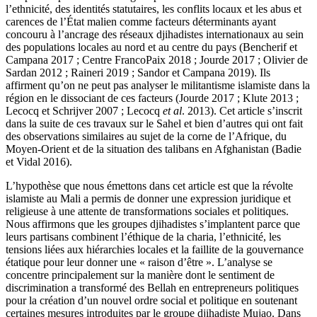
l’ethnicité, des identités statutaires, les conflits locaux et les abus et
carences de l’État malien comme facteurs déterminants ayant
concouru à l’ancrage des réseaux djihadistes internationaux au sein
des populations locales au nord et au centre du pays (Bencherif et
Campana 2017 ; Centre FrancoPaix 2018 ; Jourde 2017 ; Olivier de
Sardan 2012 ; Raineri 2019 ; Sandor et Campana 2019). Ils
affirment qu’on ne peut pas analyser le militantisme islamiste dans la
région en le dissociant de ces facteurs (Jourde 2017 ; Klute 2013 ;
Lecocq et Schrijver 2007 ; Lecocq
et al
. 2013). Cet article s’inscrit
dans la suite de ces travaux sur le Sahel et bien d’autres qui ont fait
des observations similaires au sujet de la corne de l’Afrique, du
Moyen-Orient et de la situation des talibans en Afghanistan (Badie
et Vidal 2016).
L’hypothèse que nous émettons dans cet article est que la révolte
islamiste au Mali a permis de donner une expression juridique et
religieuse à une attente de transformations sociales et politiques.
Nous affirmons que les groupes djihadistes s’implantent parce que
leurs partisans combinent l’éthique de la charia, l’ethnicité, les
tensions liées aux hiérarchies locales et la faillite de la gouvernance
étatique pour leur donner une « raison d’être ». L’analyse se
concentre principalement sur la manière dont le sentiment de
discrimination a transformé des Bellah en entrepreneurs politiques
pour la création d’un nouvel ordre social et politique en soutenant
certaines mesures introduites par le groupe djihadiste Mujao. Dans