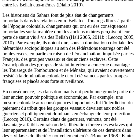
entre les Bellah eux-mêmes (Diallo 2019).
Les historiens du Sahara font de plus état de changements
importants dans les relations entre Bellah et Touaregs libres à partir
de l’époque coloniale, changements qui ont eu des conséquences
importantes sur la manière dont les anciens maîtres perçoivent leur
perte de statut vis-à-vis des Bellah (Hall 2005, 2011b ; Lecocq 2005,
2010). Par exemple, ils notent que, sous la domination coloniale, les
hiérarchies sociopolitiques au sein des fédérations touaregs ont été
bouleversées, en partie en raison de l’émancipation, impulsée par les
Français, des groupes vassaux et des anciens esclaves. Cette
émancipation des groupes de statut inférieur a concerné davantage
les Touaregs de Tombouctou et de Ménaka, qui avaient ouvertement
résisté à la domination coloniale et ont été vaincus par les troupes
françaises et placés sous forte surveillance.
En conséquence, les clans dominants ont perdu une grande partie de
leur ancien pouvoir politique et économique. Par exemple, une
mesure coloniale aux conséquences importantes fut l’interdiction du
paiement du tribut que les groupes vassaux devaient aux nobles
guerriers et politiquement dominants en échange de leur protection
(Lecocq 2010). Certains clans de guerriers, vaincus, ont été
davantage affaiblis en raison de la libération forcée des esclaves qui
leur appartenaient et de l’installation ultérieure de ces derniers dans
des « villages de liberté » nouvellement créés (Bouche 1968 ; Klute