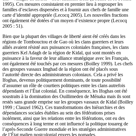
1995). Ces mesures consistaient en premier lieu à regrouper les
familles d’esclaves dispersées et à fournir aux chefs de famille une
carte d’identité appropriée (Lecocq 2005). Les nouvelles fractions
ont également été dotées d’un moyen d’existence propre (Lecocq
2005 : 51).
Bien que la plupart des villages de liberté aient été créés dans les
régions de Tombouctou et de Gao où les clans guerriers et leurs
alliés avaient résisté aux puissances coloniales françaises, les clans
guerriers Kel Adagh de la région de Kidal, qui sont montés en
puissance à la faveur de leur alliance stratégique avec les Français,
ont également été touchés par ces mesures (Boilley 1999). Les chefs
des groupes vassaux Imghad de la région ont été placés sous
l’autorité directe des administrateurs coloniaux. Cela a privé les
Ifoghas, devenus politiquement dominants, de toute possibilité
d’assumer un rôle de courtiers politiques entre les clans autrefois
dépendants et l’État colonial. En conséquence, les Ifoghas ont été
soustraits à la domination des Ouillimeden de Ménaka mais ils sont
restés sans grande emprise sur les groupes vassaux de Kidal (Boilley
1999 ; Clauzel 1962). Ces transformations des hiérarchies et des
dépendances sociales établies au sein des fédérations prises
isolément, ainsi que les relations entre les fédérations, ont eu des
conséquences à long terme et ont influencé la politique touareg de
l’après-Seconde Guerre mondiale et les stratégies administratives
de l’État malien postcolonial envers les nomades.