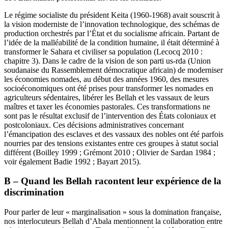
Le régime socialiste du président Keita (1960-1968) avait souscrit à
la vision moderniste de l’innovation technologique, des schémas de
production orchestrés par l’État et du socialisme africain. Partant de
l’idée de la malléabilité de la condition humaine, il était déterminé à
transformer le Sahara et civiliser sa population (Lecocq 2010 :
chapitre 3). Dans le cadre de la vision de son parti
us-rda
(Union
soudanaise du Rassemblement démocratique africain) de moderniser
les économies nomades, au début des années 1960, des mesures
socioéconomiques ont été prises pour transformer les nomades en
agriculteurs sédentaires, libérer les Bellah et les vassaux de leurs
maîtres et taxer les économies pastorales. Ces transformations ne
sont pas le résultat exclusif de l’intervention des États coloniaux et
postcoloniaux. Ces décisions administratives concernant
l’émancipation des esclaves et des vassaux des nobles ont été parfois
nourries par des tensions existantes entre ces groupes à statut social
différent (Boilley 1999 ; Grémont 2010 ; Olivier de Sardan 1984 ;
voir également Badie 1992 ; Bayart 2015).
B – Quand les Bellah racontent leur expérience de la
discrimination
Pour parler de leur « marginalisation » sous la domination française,
nos interlocuteurs Bellah d’Abala mentionnent la collaboration entre