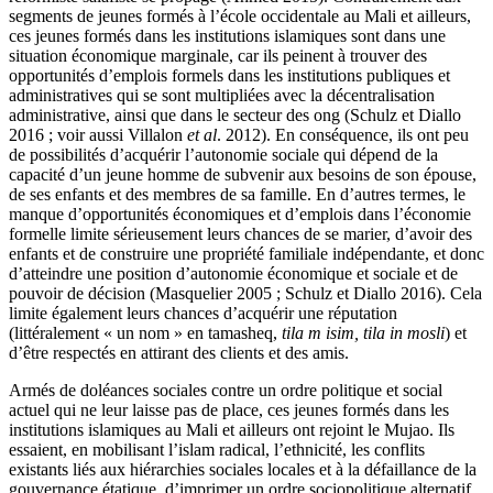
segments de jeunes formés à l’école occidentale au Mali et ailleurs,
ces jeunes formés dans les institutions islamiques sont dans une
situation économique marginale, car ils peinent à trouver des
opportunités d’emplois formels dans les institutions publiques et
administratives qui se sont multipliées avec la décentralisation
administrative, ainsi que dans le secteur des
ong
(Schulz et Diallo
2016 ; voir aussi Villalon
et al
. 2012). En conséquence, ils ont peu
de possibilités d’acquérir l’autonomie sociale qui dépend de la
capacité d’un jeune homme de subvenir aux besoins de son épouse,
de ses enfants et des membres de sa famille. En d’autres termes, le
manque d’opportunités économiques et d’emplois dans l’économie
formelle limite sérieusement leurs chances de se marier, d’avoir des
enfants et de construire une propriété familiale indépendante, et donc
d’atteindre une position d’autonomie économique et sociale et de
pouvoir de décision (Masquelier 2005 ; Schulz et Diallo 2016). Cela
limite également leurs chances d’acquérir une réputation
(littéralement « un nom » en tamasheq,
tila m isim, tila in mosli
) et
d’être respectés en attirant des clients et des amis.
Armés de doléances sociales contre un ordre politique et social
actuel qui ne leur laisse pas de place, ces jeunes formés dans les
institutions islamiques au Mali et ailleurs ont rejoint le Mujao. Ils
essaient, en mobilisant l’islam radical, l’ethnicité, les conflits
existants liés aux hiérarchies sociales locales et à la défaillance de la
gouvernance étatique, d’imprimer un ordre sociopolitique alternatif.