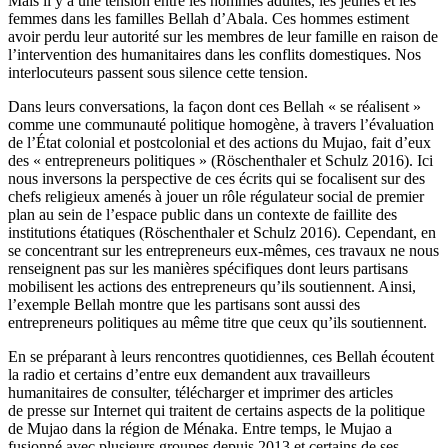
Mais il y a une tension entre les hommes adultes, les jeunes et les
femmes dans les familles Bellah d’Abala. Ces hommes estiment
avoir perdu leur autorité sur les membres de leur famille en raison de
l’intervention des humanitaires dans les conflits domestiques. Nos
interlocuteurs passent sous silence cette tension.
Dans leurs conversations, la façon dont ces Bellah « se réalisent »
comme une communauté politique homogène, à travers l’évaluation
de l’État colonial et postcolonial et des actions du Mujao, fait d’eux
des « entrepreneurs politiques » (Röschenthaler et Schulz 2016). Ici
nous inversons la perspective de ces écrits qui se focalisent sur des
chefs religieux amenés à jouer un rôle régulateur social de premier
plan au sein de l’espace public dans un contexte de faillite des
institutions étatiques (Röschenthaler et Schulz 2016). Cependant, en
se concentrant sur les entrepreneurs eux-mêmes, ces travaux ne nous
renseignent pas sur les manières spécifiques dont leurs partisans
mobilisent les actions des entrepreneurs qu’ils soutiennent. Ainsi,
l’exemple Bellah montre que les partisans sont aussi des
entrepreneurs politiques au même titre que ceux qu’ils soutiennent.
En se préparant à leurs rencontres quotidiennes, ces Bellah écoutent
la radio et certains d’entre eux demandent aux travailleurs
humanitaires de consulter, télécharger et imprimer des articles
de presse sur Internet qui traitent de certains aspects de la politique
de Mujao dans la région de Ménaka. Entre temps, le Mujao a
fusionné avec plusieurs groupes depuis 2013 et certains de ses