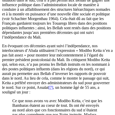
situation dans le sud, cela n’a pas permis aux Bellah de gagner une
influence politique dans l’administration locale de manière à
conduire à un affaiblissement des structures hiérarchiques nomades
et à la montée en puissance d’une nouvelle élite sociale et politique
(voir Schachter Morgenthau 1964). Cela était dû au fait que les
Français gardaient toujours les Touaregs libres dans des positions
politiques influentes ; ainsi, les Bellah sont restés dans des positions
dépendantes jusqu’aux premières décennies qui ont suivi
l’indépendance du Mali.
En évoquant ces décennies ayant suivi l’indépendance, nos
interlocuteurs d’Abala utilisaient l’expression « Modibo Keita n’en a
pas fait assez » pour montrer leur mécontentement à l’égard du
premier président postcolonial du Mali. Ils critiquent Modibo Keita
qui, selon eux, n’a pas promu les Bellah instruits en les nommant à
des postes politiques influents (dans les régions du nord), ce qui
aurait pu permettre aux Bellah d’inverser les rapports de pouvoir
dans le nord. Au lieu de cela, comme le montre le passage qui suit,
Keita a préféré envoyer des administrateurs du sud pour gouverner
le nord. Sur ce point, Assalat
[7]
, un homme âgé de 55 ans, a
souligné un jour :
Ce que nous avons vu avec Modibo Keita, c’est que les
Bambaras étaient au coeur de tout. Ils ont été envoyés
au nord alors que ces fonctionnaires du sud n’étaient
pas plus compétents que nos Noirs instruits. Madara