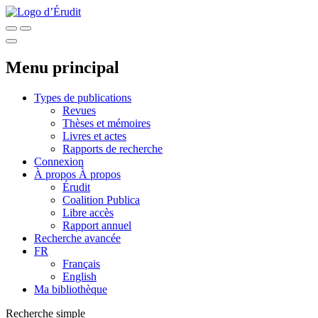
Menu principal
Types de publications
Revues
Thèses et mémoires
Livres et actes
Rapports de recherche
Connexion
À propos
À propos
Érudit
Coalition Publica
Libre accès
Rapport annuel
Recherche avancée
FR
Français
English
Ma bibliothèque
Recherche simple