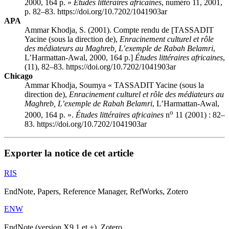
2000, 164 p. »
Études littéraires africaines
, numéro 11, 2001,
p. 82–83. https://doi.org/10.7202/1041903ar
APA
Ammar Khodja, S. (2001). Compte rendu de [TASSADIT
Yacine (sous la direction de),
Enracinement culturel et rôle
des médiateurs au Maghreb, L’exemple de Rabah Belamri
,
L’Harmattan-Awal, 2000, 164 p.]
Études littéraires africaines
,
(11), 82–83. https://doi.org/10.7202/1041903ar
Chicago
Ammar Khodja, Soumya « TASSADIT Yacine (sous la
direction de),
Enracinement culturel et rôle des médiateurs au
Maghreb, L’exemple de Rabah Belamri
, L’Harmattan-Awal,
o
2000, 164 p. ».
Études littéraires africaines
n
11 (2001) : 82–
83. https://doi.org/10.7202/1041903ar
Exporter la notice de cet article
RIS
EndNote, Papers, Reference Manager, RefWorks, Zotero
ENW
EndNote (version X9.1 et +), Zotero