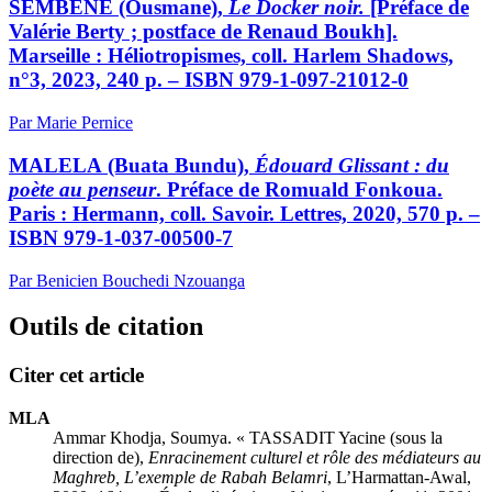
SEMBÈNE
(Ousmane),
Le Docker noir.
[Préface de
Valérie Berty ; postface de Renaud Boukh].
Marseille : Héliotropismes, coll. Harlem Shadows,
n°3, 2023, 240 p. – ISBN 979-1-097-21012-0
Par Marie Pernice
MALELA
(Buata Bundu),
Édouard Glissant : du
poète au penseur
. Préface de Romuald Fonkoua.
Paris : Hermann, coll. Savoir. Lettres, 2020, 570 p. –
ISBN 979-1-037-00500-7
Par Benicien Bouchedi Nzouanga
Outils de citation
Citer cet article
MLA
Ammar Khodja, Soumya. « TASSADIT Yacine (sous la
direction de),
Enracinement culturel et rôle des médiateurs au
Maghreb, L’exemple de Rabah Belamri
, L’Harmattan-Awal,