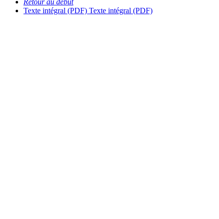
Retour au début
Texte intégral (PDF)
Texte intégral (PDF)