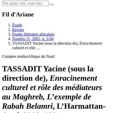
Fil d'Ariane
Érudit
Revues
Études littéraires africaines
Numéro 11, 2001, p. 3-94
TASSADIT Yacine (sous la direction de),
Enracinement
culturel et rôle …
Comptes rendus
Afrique du Nord
TASSADIT Yacine (sous la
direction de),
Enracinement
culturel et rôle des médiateurs
au Maghreb, L’exemple de
Rabah Belamri
, L’Harmattan-