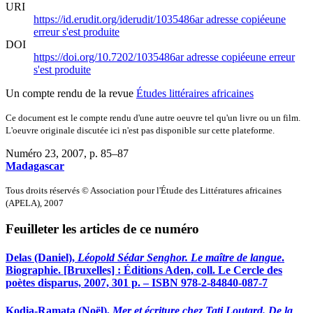
URI
https://id.erudit.org/iderudit/1035486ar
adresse copiée
une
erreur s'est produite
DOI
https://doi.org/10.7202/1035486ar
adresse copiée
une erreur
s'est produite
Un compte rendu de la revue
Études littéraires africaines
Ce document est le compte rendu d'une autre oeuvre tel qu'un livre ou un film.
L'oeuvre originale discutée ici n'est pas disponible sur cette plateforme.
Numéro 23, 2007
, p. 85–87
Madagascar
Tous droits réservés © Association pour l'Étude des Littératures africaines
(APELA), 2007
Feuilleter les articles de ce numéro
Delas
(Daniel),
Léopold Sédar Senghor. Le maître de langue
.
Biographie. [Bruxelles] : Éditions Aden, coll. Le Cercle des
poètes disparus, 2007, 301 p. – ISBN 978-2-84840-087-7
Kodia-Ramata
(Noël),
Mer et écriture chez Tati Loutard. De la