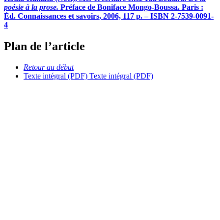
poésie à la prose.
Préface de Boniface Mongo-Boussa. Paris :
Éd. Connaissances et savoirs, 2006, 117 p. – ISBN 2-7539-0091-
4
Plan de l’article
Retour au début
Texte intégral (PDF)
Texte intégral (PDF)