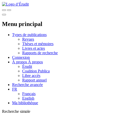
Menu principal
Types de publications
Revues
Thèses et mémoires
Livres et actes
Rapports de recherche
Connexion
À propos
À propos
Érudit
Coalition Publica
Libre accès
Rapport annuel
Recherche avancée
FR
Français
English
Ma bibliothèque
Recherche simple