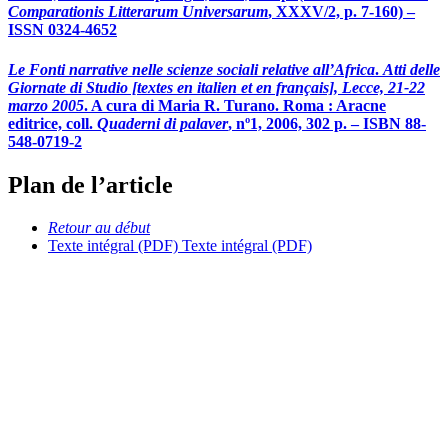
Comparationis Litterarum Universarum
, XXXV/2, p. 7-160) –
ISSN 0324-4652
Le Fonti narrative nelle scienze sociali relative all’Africa
.
Atti delle
Giornate di Studio [textes en italien et en français], Lecce, 21-22
marzo 2005
. A cura di Maria R. Turano. Roma : Aracne
editrice, coll.
Quaderni di palaver
, nº1, 2006, 302 p. – ISBN 88-
548-0719-2
Plan de l’article
Retour au début
Texte intégral (PDF)
Texte intégral (PDF)