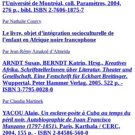
l’Université de Montréal, coll. Paramètres, 2004,
276 p., bibl. ISBN 2-7606-1875-7
Par Nathalie Courcy
Le livre, objet d’intégration socioculturelle de
l’enfant en Afrique noire francophone
Par Jean-Rémy Amakoé d’Almeida
ARNDT Susan, BERNDT Katrin, Hrsg.,
Kreatives
Afrika. SchriftstellerInnen über Literatur, Theater und
Gesellschaft. Eine Festschrift für Eckhart Breitinger
.
Wuppertal, Peter Hammer Verlag, 2005, 522 p. -
ISBN 3-7795-0028-0
Par Claudia Martinek
YACOU Alain,
Un esclave-poète à Cuba au temps du
péril noir. Autobiographie de Juan Francisco
Manzano (1797-1851).
Paris, Karthala / CERC,
2004, 155 p. - ISBN 2-84586-560-0