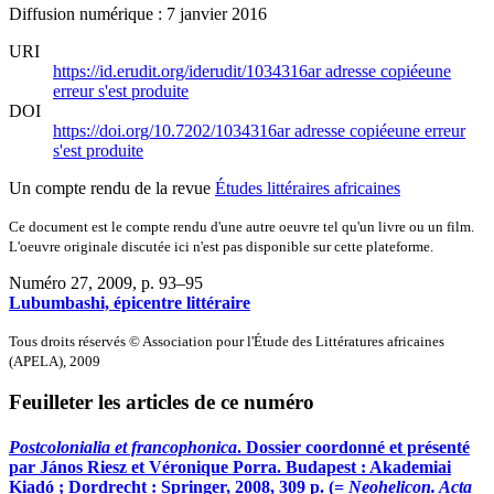
Diffusion numérique : 7 janvier 2016
URI
https://id.erudit.org/iderudit/1034316ar
adresse copiée
une
erreur s'est produite
DOI
https://doi.org/10.7202/1034316ar
adresse copiée
une erreur
s'est produite
Un compte rendu de la revue
Études littéraires africaines
Ce document est le compte rendu d'une autre oeuvre tel qu'un livre ou un film.
L'oeuvre originale discutée ici n'est pas disponible sur cette plateforme.
Numéro 27, 2009
, p. 93–95
Lubumbashi, épicentre littéraire
Tous droits réservés © Association pour l'Étude des Littératures africaines
(APELA), 2009
Feuilleter les articles de ce numéro
Postcolonialia et francophonica
. Dossier coordonné et présenté
par János Riesz et Véronique Porra. Budapest : Akademiai
Kiadó ; Dordrecht : Springer, 2008, 309 p. (=
Neohelicon. Acta