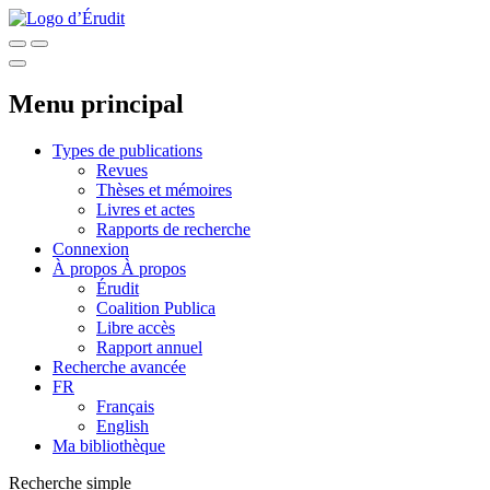
Menu principal
Types de publications
Revues
Thèses et mémoires
Livres et actes
Rapports de recherche
Connexion
À propos
À propos
Érudit
Coalition Publica
Libre accès
Rapport annuel
Recherche avancée
FR
Français
English
Ma bibliothèque
Recherche simple