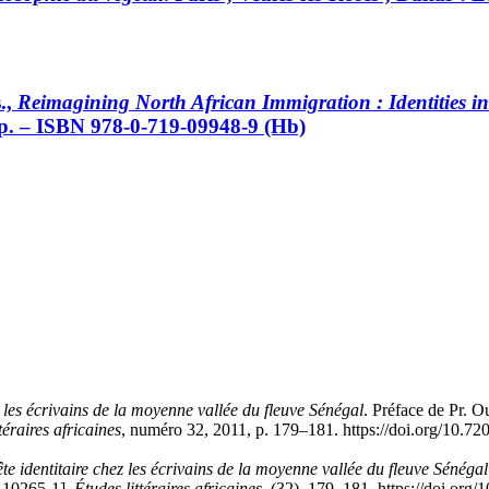
.,
Reimagining North African Immigration : Identities in
 p. – ISBN 978-0-719-09948-9 (Hb)
z les
é
crivains de la moyenne vall
é
e du fleuve S
é
n
é
gal
. Préface de Pr. 
téraires africaines
, numéro 32, 2011, p. 179–181. https://doi.org/10.7
ê
te identitaire chez les
é
crivains de la moyenne vall
é
e du fleuve S
é
n
é
gal
-10265-1
].
Études littéraires africaines
, (32), 179–181. https://doi.org