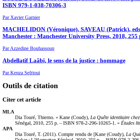
ISBN 979-1-038-70306-3
Par Xavier Garnier
MACHELIDON (Véronique), SAVEAU (Patrick), eds
Manchester : Manchester University Press, 2018, 255
Par Azzedine Bouhassoun
Abdellatif Laâbi, le sens de la justice : hommage
Par Kenza Sefrioui
Outils de citation
Citer cet article
MLA
Dia Touré, Thierno. «
Kane
(Coudy),
La Qu
ê
te identitaire che
Sénégal, 2010, 255 p. – ISBN 978-2-296-10265-1
. »
Études lit
APA
Dia Touré, T. (2011). Compte rendu de [
Kane
(Coudy),
La Qu
Dakar : L’Harmattan-Sénégal, 2010, 255 p. – ISBN 978-2-296