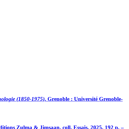
thologie (1850-1975)
. Grenoble : Université Grenoble-
Éditions Zulma & Jimsaan, coll. Essais, 2025, 192 p. –