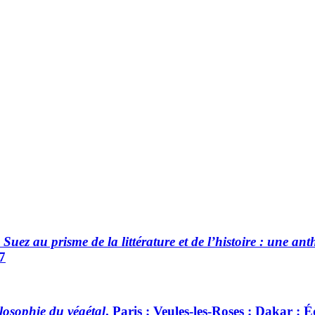
Suez au prisme de la littérature et de l’histoire : une an
7
ilosophie du végétal
. Paris ; Veules-les-Roses ; Dakar : 