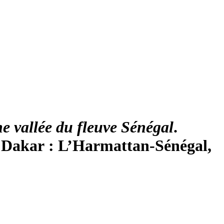
e vall
é
e du fleuve S
é
n
é
gal
.
 Dakar : L’Harmattan-Sénégal,