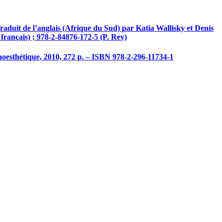
duit de l’anglais (Afrique du Sud) par Katia Wallisky et Denis
t français) ; 978-2-84876-172-5 (P. Rey)
hnoesthétique, 2010, 272 p. – ISBN 978-2-296-11734-1