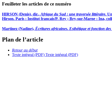
Feuilleter les articles de ce numéro
HIRSON (Denis), dir.,
Afrique du Sud : une travers
é
e litt
é
raire
. U
Hirson. Paris : Institut français/P. Rey ; Bry-sur-Marne : Ina, col
Martinez
(Nadine),
Écritures africaines
.
Esth
é
tique et fonction des
Plan de l’article
Retour au début
Texte intégral (PDF)
Texte intégral (PDF)