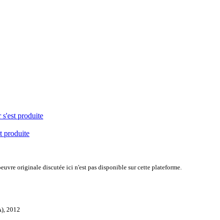
 s'est produite
t produite
uvre originale discutée ici n'est pas disponible sur cette plateforme.
A), 2012