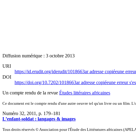
Diffusion numérique : 3 octobre 2013
URI
https://id.erudit.org/iderudit/1018663ar
adresse copiée
une erreur
DOI
https://doi.org/10.7202/1018663ar
adresse copiée
une erreur s'es
Un compte rendu de la revue
Études littéraires africaines
Ce document est le compte rendu d'une autre oeuvre tel qu'un livre ou un film. L'oe
Numéro 32, 2011
, p. 179–181
L’enfant-soldat : langages & images
Tous droits réservés © Association pour l'Étude des Littératures africaines (APEL