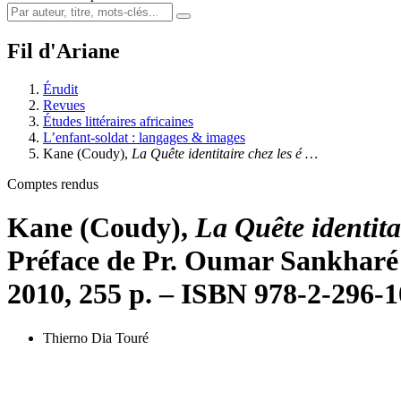
Fil d'Ariane
Érudit
Revues
Études littéraires africaines
L’enfant-soldat : langages & images
Kane
(Coudy),
La Qu
ê
te identitaire chez les
é
…
Comptes rendus
Kane
(Coudy),
La Qu
ê
te identit
Préface de Pr. Oumar Sankharé
2010, 255 p. – ISBN 978-2-296-
Thierno Dia Touré