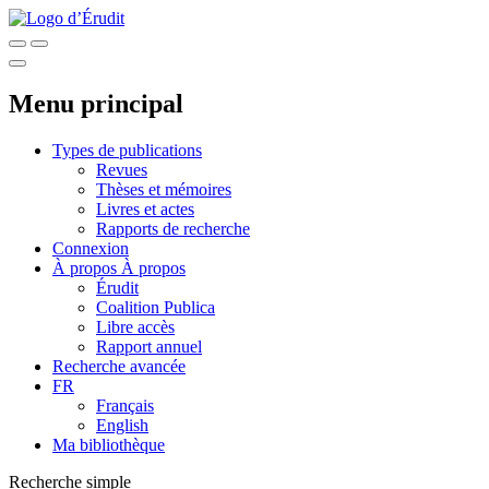
Menu principal
Types de publications
Revues
Thèses et mémoires
Livres et actes
Rapports de recherche
Connexion
À propos
À propos
Érudit
Coalition Publica
Libre accès
Rapport annuel
Recherche avancée
FR
Français
English
Ma bibliothèque
Recherche simple