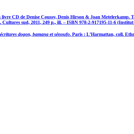
n livre CD de Denise Coussy, Denis Hirson & Joan Metelerkamp. Tra
l. Cultures sud, 2011, 249 p., ill. – ISBN 978-2-917195-11-6 (Institu
é
critures dogon, bamana et sénoufo
. Paris : L’Harmattan, coll. Et