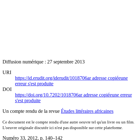
Diffusion numérique : 27 septembre 2013
URI
https://id.erudit.org/iderudit/1018706ar
adresse copiée
une
erreur s'est produite
DOI
https://doi.org/10.7202/1018706ar
adresse copiée
une erreur
s'est produite
Un compte rendu de la revue
Études littéraires africaines
Ce document est le compte rendu d'une autre oeuvre tel qu'un livre ou un film.
L'oeuvre originale discutée ici n'est pas disponible sur cette plateforme.
Numéro 33, 2012
, p. 140–142