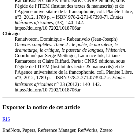
Ramarosoa et Claire Riffard. Paris : CNRS éditions, sous
l’égide de l’ITEM (Institut des textes & manuscrits) et de
l’Agence universitaire de la francophonie, coll. Planète Libre,
n°3, 2012, 1789 p. – ISBN 978-2-271-07390-7
].
Études
littéraires africaines
, (33), 140–142.
https://doi.org/10.7202/1018706ar
Chicago
Ranaivoson, Dominique «
Rabearivelo
(Jean-Joseph),
Oeuvres complètes. Tome 2 : le poète, le narrateur, le
dramaturge, le critique, le passeur de langues, l’historien
.
Coordonné par Serge Meitinger, Laurence Ink, Liliane
Ramarosoa et Claire Riffard. Paris : CNRS éditions, sous
l’égide de l’ITEM (Institut des textes & manuscrits) et de
l’Agence universitaire de la francophonie, coll. Planète Libre,
n°3, 2012, 1789 p. – ISBN 978-2-271-07390-7
».
Études
o
littéraires africaines
n
33 (2012) : 140–142.
https://doi.org/10.7202/1018706ar
Exporter la notice de cet article
RIS
EndNote, Papers, Reference Manager, RefWorks, Zotero