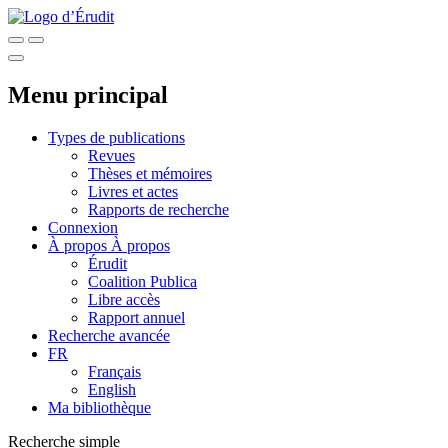
Menu principal
Types de publications
Revues
Thèses et mémoires
Livres et actes
Rapports de recherche
Connexion
À propos
À propos
Érudit
Coalition Publica
Libre accès
Rapport annuel
Recherche avancée
FR
Français
English
Ma bibliothèque
Recherche simple