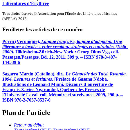
Littératures d’Érythrée
Tous droits réservés © Association pour l'Étude des Littératures africaines
(APELA), 2012
Feuilleter les articles de ce numéro
Porra (Véronique),
Langue française, langue d’adoption. Une
littérature « invitée » entre création, stratégies et contraintes (1946-
2000).
Hildesheim-Zürich-New York : Georg Olms Vg., coll.
Passagen/Passages, Bd. 12, 2011, 309 p. – ISBN 978-3-487-
144539-6
Sagarra Martin
(Catalina), dir.,
Le Génocide des Tutsi. Rwanda,
1994. Lectures et écritures.
[Préface de Gasana Ndoba.
Illustrations de Léonard Minni. Discours d’ouverture de
François-Xavier Ngarambe]. Québec : les Presses de
l’Université Laval, coll. Mémoire et survivance, 2009, 290 p. –
ISBN 978-2-7637-8537-0
Plan de l’article
Retour au début