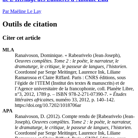
Par Maëline Le Lay
Outils de citation
Citer cet article
MLA
Ranaivoson, Dominique. «
Rabearivelo
(Jean-Joseph),
Oeuvres complètes. Tome 2 : le poète, le narrateur, le
dramaturge, le critique, le passeur de langues, l’historien
.
Coordonné par Serge Meitinger, Laurence Ink, Liliane
Ramarosoa et Claire Riffard. Paris : CNRS éditions, sous
l’égide de l’ITEM (Institut des textes & manuscrits) et de
l’Agence universitaire de la francophonie, coll. Planète Libre,
n°3, 2012, 1789 p. – ISBN 978-2-271-07390-7
. »
Études
littéraires africaines
, numéro 33, 2012, p. 140–142.
https://doi.org/10.7202/1018706ar
APA
Ranaivoson, D. (2012). Compte rendu de [
Rabearivelo
(Jean-
Joseph),
Oeuvres complètes. Tome 2 : le poète, le narrateur,
le dramaturge, le critique, le passeur de langues, l’historien
.
Coordonné par Serge Meitinger, Laurence Ink, Liliane