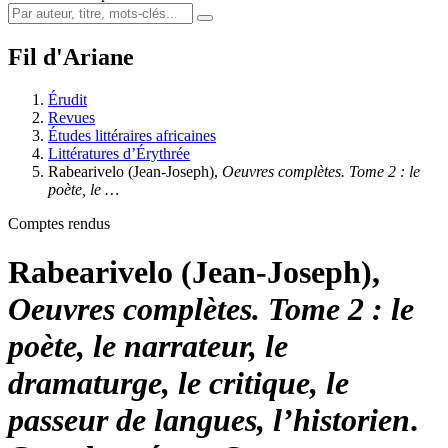
Fil d'Ariane
Érudit
Revues
Études littéraires africaines
Littératures d’Érythrée
Rabearivelo
(Jean-Joseph),
Oeuvres complètes. Tome 2 : le
poète, le …
Comptes rendus
Rabearivelo
(Jean-Joseph),
Oeuvres complètes. Tome 2 : le
poète, le narrateur, le
dramaturge, le critique, le
passeur de langues, l’historien
.