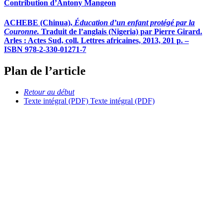
Contribution d’Antony Mangeon
ACHEBE (Chinua),
Éducation
d’un enfant protégé par la
Couronne.
Traduit de l’anglais (Nigeria) par Pierre Girard.
Arles : Actes Sud, coll. Lettres africaines, 2013, 201 p. –
ISBN 978-2-330-01271-7
Plan de l’article
Retour au début
Texte intégral (PDF)
Texte intégral (PDF)