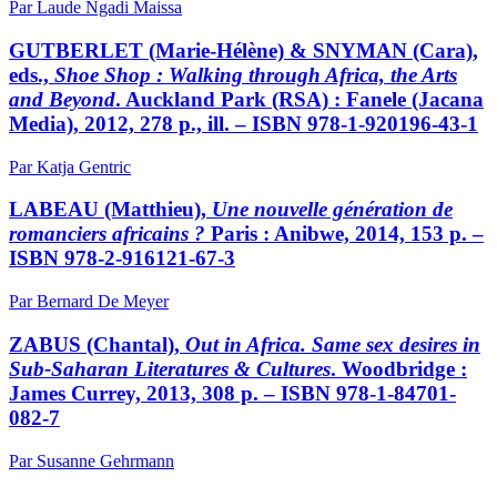
Par Laude Ngadi Maissa
GUTBERLET (Marie-Hélène) & SNYMAN (Cara),
eds.,
Shoe Shop : Walking through Africa, the Arts
and Beyond
. Auckland Park (RSA) : Fanele (Jacana
Media), 2012, 278 p., ill. – ISBN 978-1-920196-43-1
Par Katja Gentric
LABEAU (Matthieu),
Une nouvelle génération de
romanciers africains ?
Paris : Anibwe, 2014, 153 p. –
ISBN 978-2-916121-67-3
Par Bernard De Meyer
ZABUS (Chantal),
Out in Africa. Same sex desires in
Sub-Saharan Literatures & Cultures
. Woodbridge :
James Currey, 2013, 308 p. – ISBN 978-1-84701-
082-7
Par Susanne Gehrmann