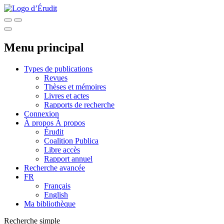
Menu principal
Types de publications
Revues
Thèses et mémoires
Livres et actes
Rapports de recherche
Connexion
À propos
À propos
Érudit
Coalition Publica
Libre accès
Rapport annuel
Recherche avancée
FR
Français
English
Ma bibliothèque
Recherche simple