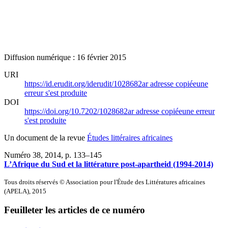
Diffusion numérique : 16 février 2015
URI
https://id.erudit.org/iderudit/1028682ar
adresse copiée
une
erreur s'est produite
DOI
https://doi.org/10.7202/1028682ar
adresse copiée
une erreur
s'est produite
Un document de la revue
Études littéraires africaines
Numéro 38, 2014
, p. 133–145
L’Afrique du Sud et la littérature post-apartheid (1994-2014)
Tous droits réservés © Association pour l'Étude des Littératures africaines
(APELA), 2015
Feuilleter les articles de ce numéro