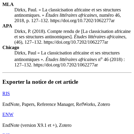
MLA
Dirkx, Paul. « La classicisation africaine et ses structures
antinomiques. »
Études littéraires africaines
, numéro 46,
2018, p. 127–132. https://doi.org/10.7202/1062277ar
APA
Dirkx, P. (2018). Compte rendu de [La classicisation africaine
et ses structures antinomiques].
Études littéraires africaines
,
(46), 127–132. https://doi.org/10.7202/1062277ar
Chicago
Dirkx, Paul « La classicisation africaine et ses structures
o
antinomiques ».
Études littéraires africaines
n
46 (2018) :
127–132. https://doi.org/10.7202/1062277ar
Exporter la notice de cet article
RIS
EndNote, Papers, Reference Manager, RefWorks, Zotero
ENW
EndNote (version X9.1 et +), Zotero