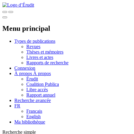
Menu principal
Types de publications
Revues
Thèses et mémoires
Livres et actes
Rapports de recherche
Connexion
À propos
À propos
Érudit
Coalition Publica
Libre accès
Rapport annuel
Recherche avancée
FR
Français
English
Ma bibliothèque
Recherche simple