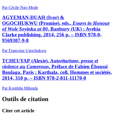
Par Cécile Ngo Mode
AGYEMAN-DUAH (Ivor) &
OGOCHUKWU (Promise), eds.,
Essays in Honour
of Wole Soyinka at 80
. Banbury (UK) : Ayebia
Clarke publishing, 2014, 256 p. – ISBN 978-0-
9569307-9-8
Par Françoise Ugochukwu
TCHEUYAP (Alexie),
Autoritarisme, presse et
violence au Cameroun
. Préface de Fabien Éboussi
Boulaga. Paris : Karthala, coll. Hommes et sociétés,
2014, 310 p. – ISBN 978-2-811-11170-0
Par Kombila Milunda
Outils de citation
Citer cet article