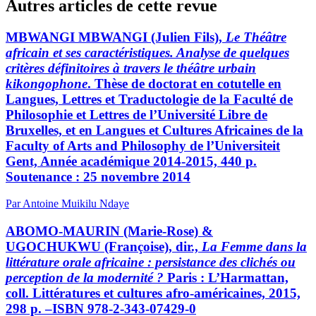
Autres articles de cette revue
MBWANGI MBWANGI (Julien Fils),
Le Théâtre
africain et ses caractéristiques. Analyse de quelques
critères définitoires à travers le théâtre urbain
kikongophone
. Thèse de doctorat en cotutelle en
Langues, Lettres et Traductologie de la Faculté de
Philosophie et Lettres de l’Université Libre de
Bruxelles, et en Langues et Cultures Africaines de la
Faculty of Arts and Philosophy de l’Universiteit
Gent, Année académique 2014-2015, 440 p.
Soutenance : 25 novembre 2014
Par Antoine Muikilu Ndaye
ABOMO-MAURIN (Marie-Rose) &
UGOCHUKWU (Françoise), dir.,
La Femme dans la
littérature orale africaine : persistance des clichés ou
perception de la modernité ?
Paris : L’Harmattan,
coll. Littératures et cultures afro-américaines, 2015,
298 p. –ISBN 978-2-343-07429-0