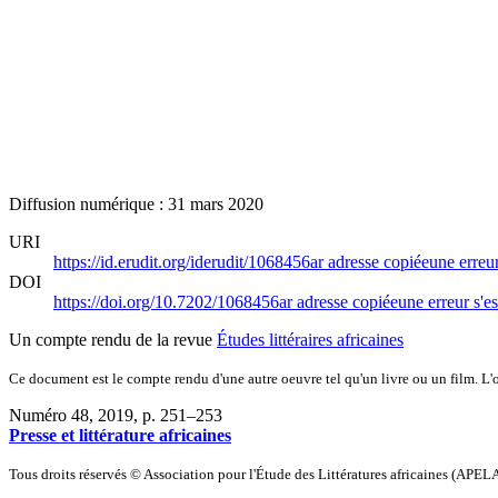
Diffusion numérique : 31 mars 2020
URI
https://id.erudit.org/iderudit/1068456ar
adresse copiée
une erreur
DOI
https://doi.org/10.7202/1068456ar
adresse copiée
une erreur s'es
Un compte rendu de la revue
Études littéraires africaines
Ce document est le compte rendu d'une autre oeuvre tel qu'un livre ou un film. L'oe
Numéro 48, 2019
, p. 251–253
Presse et littérature africaines
Tous droits réservés © Association pour l'Étude des Littératures africaines (APEL