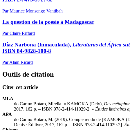
Par Maurice Monsengo Vantibah
La question de la poésie à Madagascar
Par Claire Riffard
Díaz Narbona
(Inmaculada),
Literaturas del África s
ISBN 84-9828-100-8
Par Alain Ricard
Outils de citation
Citer cet article
MLA
do Carmo Botaro, Mirella. «
KAMOKA
(Dely),
Des métaphore
2017, 162 p. – ISBN 978-2-414-11029-2. »
Études littéraires a
APA
do Carmo Botaro, M. (2019). Compte rendu de [
KAMOKA
(D
Denis : Édilivre, 2017, 162 p. – ISBN 978-2-414-11029-2].
Étu
Chicago