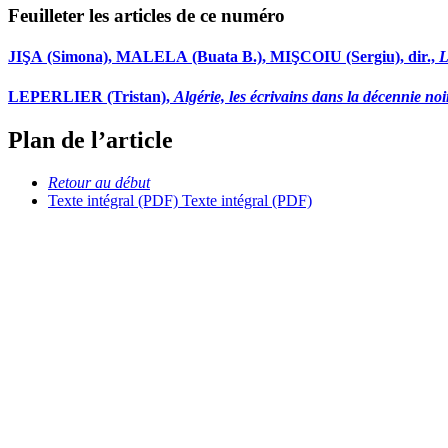
Feuilleter les articles de ce numéro
JIŞA
(Simona),
MALELA
(Buata B.), MIŞCOIU (Sergiu), dir.,
Li
LEPERLIER
(Tristan),
Algérie, les écrivains dans la décennie noi
Plan de l’article
Retour au début
Texte intégral (PDF)
Texte intégral (PDF)