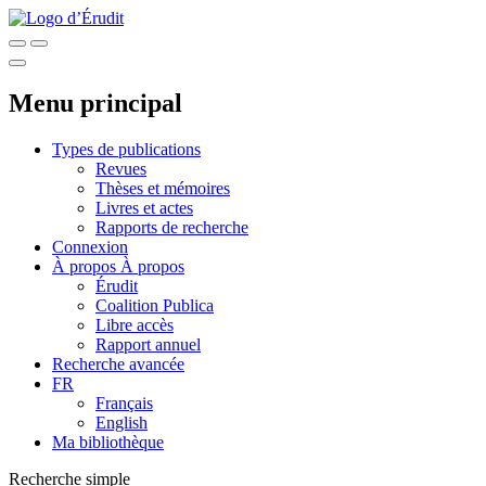
Menu principal
Types de publications
Revues
Thèses et mémoires
Livres et actes
Rapports de recherche
Connexion
À propos
À propos
Érudit
Coalition Publica
Libre accès
Rapport annuel
Recherche avancée
FR
Français
English
Ma bibliothèque
Recherche simple