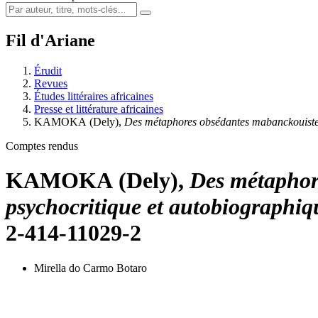
Fil d'Ariane
Érudit
Revues
Études littéraires africaines
Presse et littérature africaines
KAMOKA
(Dely),
Des métaphores obsédantes mabanckouist
Comptes rendus
KAMOKA
(Dely),
Des métaphor
psychocritique et autobiographiqu
2-414-11029-2
Mirella do Carmo Botaro