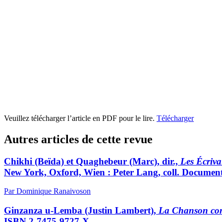
Veuillez télécharger l’article en PDF pour le lire.
Télécharger
Autres articles de cette revue
Chikhi
(Beïda) et
Quaghebeur
(Marc), dir.,
Les Écrivai
New York, Oxford, Wien : Peter Lang, coll. Documents
Par Dominique Ranaivoson
Ginzanza u-Lemba
(Justin Lambert),
La Chanson con
ISBN 2-7475-9727-X