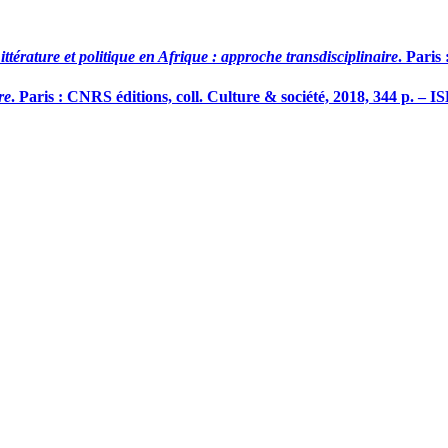
ttérature et politique en Afrique : approche transdisciplinaire
. Paris
re
. Paris : CNRS éditions, coll. Culture & société, 2018, 344 p. –