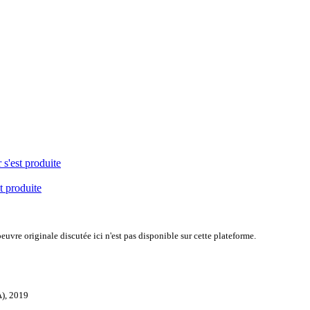
 s'est produite
t produite
uvre originale discutée ici n'est pas disponible sur cette plateforme.
A), 2019