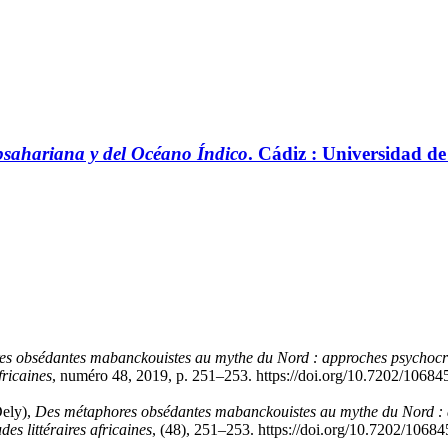
ubsahariana y del Océano Índico
. Cádiz : Universidad de
s obsédantes mabanckouistes au mythe du Nord : approches psychocrit
fricaines
, numéro 48, 2019, p. 251–253. https://doi.org/10.7202/10684
ely),
Des métaphores obsédantes mabanckouistes au mythe du Nord : a
des littéraires africaines
, (48), 251–253. https://doi.org/10.7202/10684