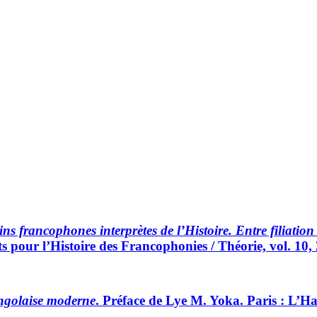
ns francophones interprètes de l’Histoire. Entre filiation 
 pour l’Histoire des Francophonies / Théorie, vol. 10
golaise moderne
. Préface de Lye M. Yoka. Paris : L’H