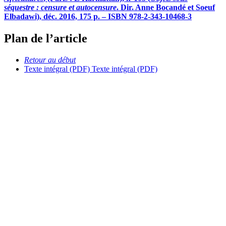
séquestre : censure et autocensure
. Dir. Anne Bocandé et Soeuf
Elbadawi), déc. 2016, 175 p. – ISBN 978-2-343-10468-3
Plan de l’article
Retour au début
Texte intégral (PDF)
Texte intégral (PDF)