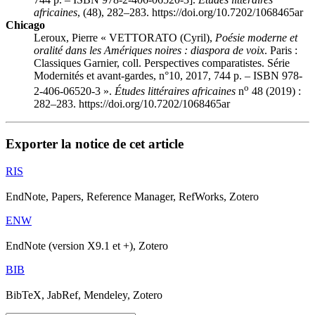
africaines
, (48), 282–283. https://doi.org/10.7202/1068465ar
Chicago
Leroux, Pierre «
VETTORATO
(Cyril),
Poésie moderne et
oralité dans les Amériques noires : diaspora de voix
. Paris :
Classiques Garnier, coll. Perspectives comparatistes. Série
Modernités et avant-gardes, n°10, 2017, 744 p. – ISBN 978-
o
2-406-06520-3 ».
Études littéraires africaines
n
48 (2019) :
282–283. https://doi.org/10.7202/1068465ar
Exporter la notice de cet article
RIS
EndNote, Papers, Reference Manager, RefWorks, Zotero
ENW
EndNote (version X9.1 et +), Zotero
BIB
BibTeX, JabRef, Mendeley, Zotero