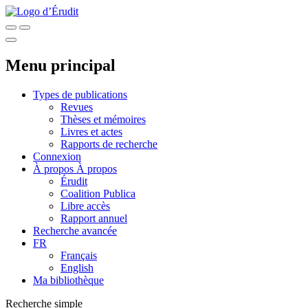
Menu principal
Types de publications
Revues
Thèses et mémoires
Livres et actes
Rapports de recherche
Connexion
À propos
À propos
Érudit
Coalition Publica
Libre accès
Rapport annuel
Recherche avancée
FR
Français
English
Ma bibliothèque
Recherche simple