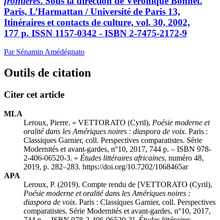
frontières
. Sous la direction de Véronique Bonnet.
Paris, L’Harmattan / Université de Paris 13,
Itinéraires et contacts de culture, vol. 30, 2002,
177 p. ISSN 1157-0342 - ISBN 2-7475-2172-9
Par Sénamin Amédégnato
Outils de citation
Citer cet article
MLA
Leroux, Pierre. «
VETTORATO
(Cyril),
Poésie moderne et
oralité dans les Amériques noires : diaspora de voix
. Paris :
Classiques Garnier, coll. Perspectives comparatistes. Série
Modernités et avant-gardes, n°10, 2017, 744 p. – ISBN 978-
2-406-06520-3. »
Études littéraires africaines
, numéro 48,
2019, p. 282–283. https://doi.org/10.7202/1068465ar
APA
Leroux, P. (2019). Compte rendu de [
VETTORATO
(Cyril),
Poésie moderne et oralité dans les Amériques noires :
diaspora de voix
. Paris : Classiques Garnier, coll. Perspectives
comparatistes. Série Modernités et avant-gardes, n°10, 2017,
744 p. – ISBN 978-2-406-06520-3].
Études littéraires