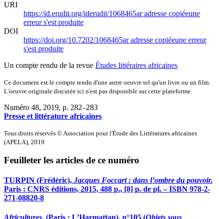
URI
https://id.erudit.org/iderudit/1068465ar
adresse copiée
une
erreur s'est produite
DOI
https://doi.org/10.7202/1068465ar
adresse copiée
une erreur
s'est produite
Un compte rendu de la revue
Études littéraires africaines
Ce document est le compte rendu d'une autre oeuvre tel qu'un livre ou un film.
L'oeuvre originale discutée ici n'est pas disponible sur cette plateforme.
Numéro 48, 2019
, p. 282–283
Presse et littérature africaines
Tous droits réservés © Association pour l'Étude des Littératures africaines
(APELA), 2019
Feuilleter les articles de ce numéro
TURPIN
(Frédéric),
Jacques Foccart : dans l’ombre du pouvoir.
Paris : CNRS éditions, 2015, 488 p., [8] p. de pl. – ISBN 978-2-
271-08820-8
Africultures
, (Paris : L’Harmattan), n°105 (
Objets sous