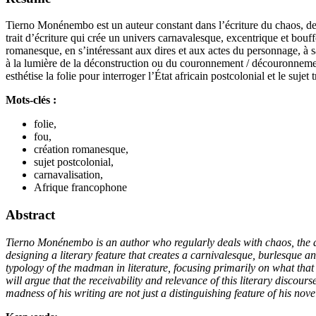
Tierno Monénembo est un auteur constant dans l’écriture du chaos, de 
trait d’écriture qui crée un univers carnavalesque, excentrique et bouf
romanesque, en s’intéressant aux dires et aux actes du personnage, à s
à la lumière de la déconstruction ou du couronnement / découronnement
esthétise la folie pour interroger l’État africain postcolonial et le suje
Mots-clés :
folie,
fou,
création romanesque,
sujet postcolonial,
carnavalisation,
Afrique francophone
Abstract
Tierno Monénembo is an author who regularly deals with chaos, the ab
designing
a literary feature that creates a carnivalesque, burlesque an
typology of the madman in literature, focusing primarily on what that
will argue that the receivability and relevance of this literary disco
madness of his writing are not just a distinguishing feature of his nov