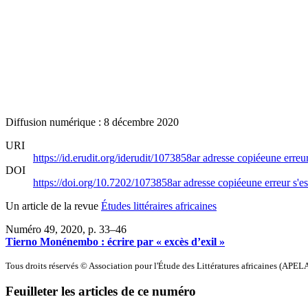
Diffusion numérique : 8 décembre 2020
URI
https://id.erudit.org/iderudit/1073858ar
adresse copiée
une erreur
DOI
https://doi.org/10.7202/1073858ar
adresse copiée
une erreur s'es
Un article de la revue
Études littéraires africaines
Numéro 49, 2020
, p. 33–46
Tierno Monénembo : écrire par « excès d’exil »
Tous droits réservés © Association pour l'Étude des Littératures africaines (APEL
Feuilleter les articles de ce numéro