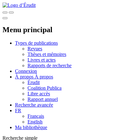
Menu principal
Types de publications
Revues
Thèses et mémoires
Livres et actes
Rapports de recherche
Connexion
À propos
À propos
Érudit
Coalition Publica
Libre accès
Rapport annuel
Recherche avancée
FR
Français
English
Ma bibliothèque
Recherche simple