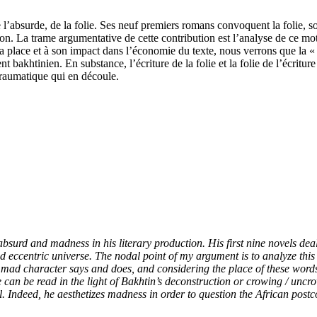
l’absurde, de la folie. Ses neuf premiers romans convoquent la folie, s
fon. La trame argumentative de cette contribution est l’analyse de ce mot
a place et à son impact dans l’économie du texte, nous verrons que la « r
 bakhtinien. En substance, l’écriture de la folie et la folie de l’écr
t traumatique qui en découle.
surd and madness in his literary production. His first nine novels dea
d eccentric universe. The nodal point of my argument is to analyze this m
 mad character says and does, and considering the place of these words 
urse can be read in the light of Bakhtin’s deconstruction or crowing / 
el. Indeed, he aesthetizes madness in order to question
the
African postco