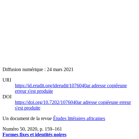
Diffusion numérique : 24 mars 2021
URI
https://id.erudit.org/iderudit/1076040ar
adresse copiée
une
erreur s'est produite
DOI
https://doi.org/10.7202/1076040ar
adresse copiée
une erreur
s'est produite
Un document de la revue
Études littéraires africaines
Numéro 50, 2020
, p. 159–161
Formes fixes et identités noires