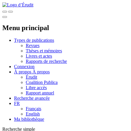
Menu principal
Types de publications
Revues
Thèses et mémoires
Livres et actes
Rapports de recherche
Connexion
À propos
À propos
Érudit
Coalition Publica
Libre accès
Rapport annuel
Recherche avancée
FR
Français
English
Ma bibliothèque
Recherche simple