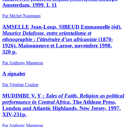
Amsterdam, 1999. L 11
Par Michel Naumann
AMSELLE Jean-Loup, SIBEUD Emmanuelle (éd),
Maurice Delafosse, entre orientalisme et
ethnographie : l’itinéraire d’un africaniste
(1870-
1926), Maisonneuve et Larose, novembre 1998,
320 p.
Par Anthony Mangeon
A signaler
Par Virginie Coulon
MUDIMBE V. Y :
Tales of Faith, Religion as political
performance in Central Africa
, The Athlone Press,
London and Atlantic Highlands, New Jersey, 1997,
XIV-231p.
Par Anthony Mangeon