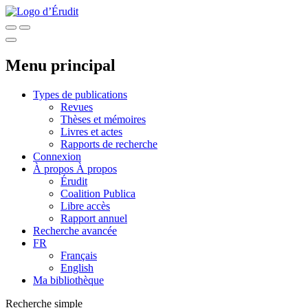
Menu principal
Types de publications
Revues
Thèses et mémoires
Livres et actes
Rapports de recherche
Connexion
À propos
À propos
Érudit
Coalition Publica
Libre accès
Rapport annuel
Recherche avancée
FR
Français
English
Ma bibliothèque
Recherche simple