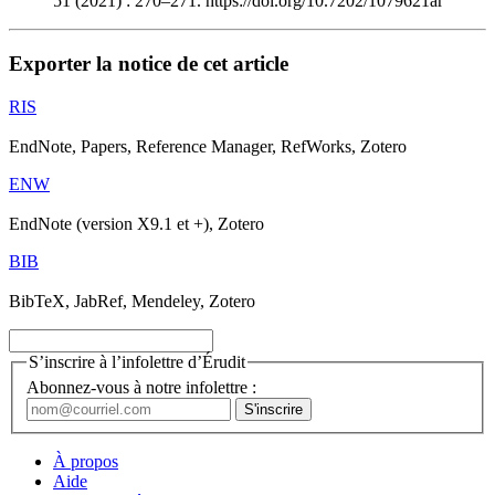
51 (2021) : 270–271. https://doi.org/10.7202/1079621ar
Exporter la notice de cet article
RIS
EndNote, Papers, Reference Manager, RefWorks, Zotero
ENW
EndNote (version X9.1 et +), Zotero
BIB
BibTeX, JabRef, Mendeley, Zotero
S’inscrire à l’infolettre d’Érudit
Abonnez-vous à notre infolettre :
À propos
Aide