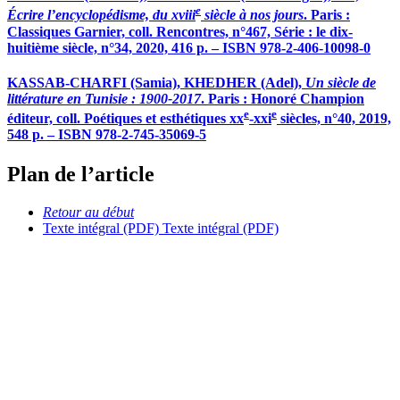
e
Écrire l’encyclopédisme, du
xviii
siècle à nos jours
. Paris :
Classiques Garnier, coll. Rencontres, n°467, Série : le dix-
huitième siècle, n°34, 2020, 416 p. – ISBN 978-2-406-10098-0
KASSAB-CHARFI
(Samia),
KHEDHER
(Adel),
Un siècle de
littérature en Tunisie : 1900-2017
. Paris : Honoré Champion
e
e
éditeur, coll. Poétiques et esthétiques
xx
-
xxi
siècles, n°40, 2019,
548 p. – ISBN 978-2-745-35069-5
Plan de l’article
Retour au début
Texte intégral (PDF)
Texte intégral (PDF)