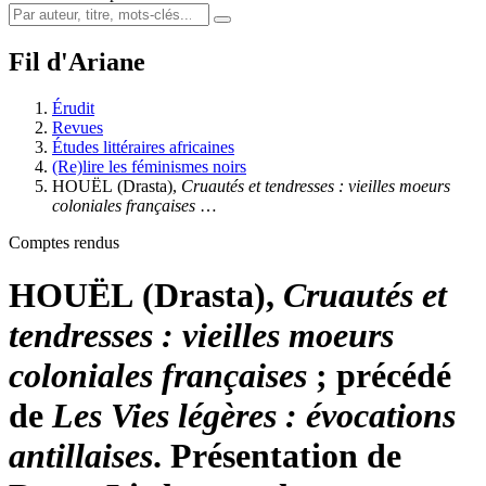
Fil d'Ariane
Érudit
Revues
Études littéraires africaines
(Re)lire les féminismes noirs
HOUËL
(Drasta),
Cruautés et tendresses : vieilles moeurs
coloniales françaises
…
Comptes rendus
HOUËL
(Drasta),
Cruautés et
tendresses : vieilles moeurs
coloniales françaises
; précédé
de
Les Vies légères : évocations
antillaises
. Présentation de