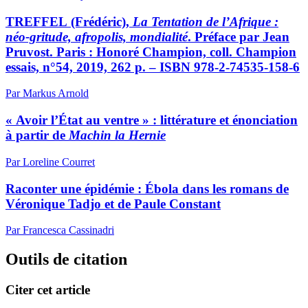
TREFFEL (Frédéric),
La Tentation de l’Afrique :
néo-gritude, afropolis, mondialité
. Préface par Jean
Pruvost. Paris : Honoré Champion, coll. Champion
essais, n°54, 2019, 262 p. – ISBN 978-2-74535-158-6
Par Markus Arnold
« Avoir l’État au ventre » : littérature et énonciation
à partir de
Machin la Hernie
Par Loreline Courret
Raconter une épidémie : Ébola dans les romans de
Véronique Tadjo et de Paule Constant
Par Francesca Cassinadri
Outils de citation
Citer cet article