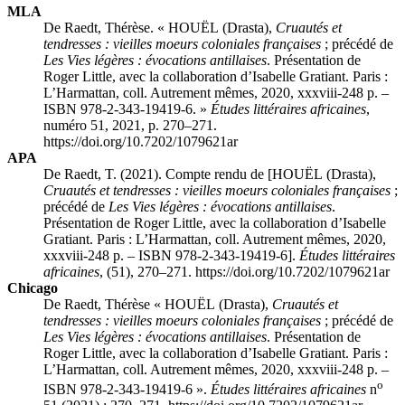
MLA
De Raedt, Thérèse. «
HOUËL
(Drasta),
Cruautés et
tendresses : vieilles moeurs coloniales françaises
; précédé de
Les Vies légères : évocations antillaises
. Présentation de
Roger Little, avec la collaboration d’Isabelle Gratiant. Paris :
L’Harmattan, coll. Autrement mêmes, 2020,
xxxviii
-248 p. –
ISBN 978-2-343-19419-6. »
Études littéraires africaines
,
numéro 51, 2021, p. 270–271.
https://doi.org/10.7202/1079621ar
APA
De Raedt, T. (2021). Compte rendu de [
HOUËL
(Drasta),
Cruautés et tendresses : vieilles moeurs coloniales françaises
;
précédé de
Les Vies légères : évocations antillaises
.
Présentation de Roger Little, avec la collaboration d’Isabelle
Gratiant. Paris : L’Harmattan, coll. Autrement mêmes, 2020,
xxxviii
-248 p. – ISBN 978-2-343-19419-6].
Études littéraires
africaines
, (51), 270–271. https://doi.org/10.7202/1079621ar
Chicago
De Raedt, Thérèse «
HOUËL
(Drasta),
Cruautés et
tendresses : vieilles moeurs coloniales françaises
; précédé de
Les Vies légères : évocations antillaises
. Présentation de
Roger Little, avec la collaboration d’Isabelle Gratiant. Paris :
L’Harmattan, coll. Autrement mêmes, 2020,
xxxviii
-248 p. –
o
ISBN 978-2-343-19419-6 ».
Études littéraires africaines
n