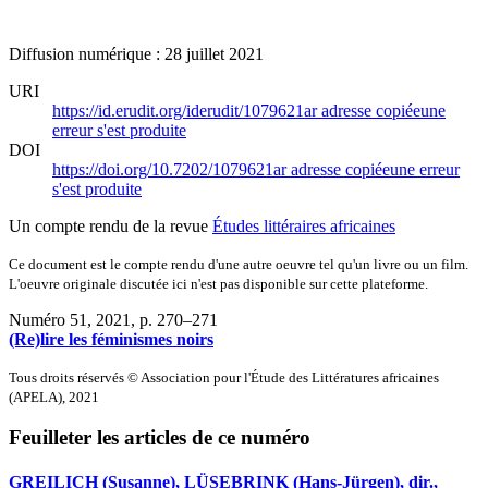
Diffusion numérique : 28 juillet 2021
URI
https://id.erudit.org/iderudit/1079621ar
adresse copiée
une
erreur s'est produite
DOI
https://doi.org/10.7202/1079621ar
adresse copiée
une erreur
s'est produite
Un compte rendu de la revue
Études littéraires africaines
Ce document est le compte rendu d'une autre oeuvre tel qu'un livre ou un film.
L'oeuvre originale discutée ici n'est pas disponible sur cette plateforme.
Numéro 51, 2021
, p. 270–271
(Re)lire les féminismes noirs
Tous droits réservés © Association pour l'Étude des Littératures africaines
(APELA), 2021
Feuilleter les articles de ce numéro
GREILICH
(Susanne), L
ÜSEBRINK
(Hans-Jürgen), dir.,