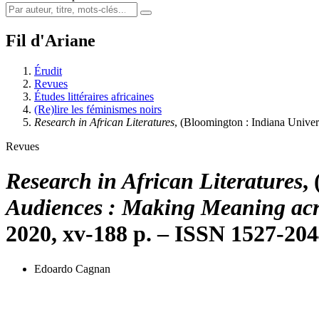
Fil d'Ariane
Érudit
Revues
Études littéraires africaines
(Re)lire les féminismes noirs
Research in African Literatures
, (Bloomington : Indiana Univer
Revues
Research in African Literatures
,
Audiences : Making Meaning ac
2020,
xv
-188 p. – ISSN 1527-20
Edoardo Cagnan