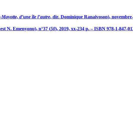
ayotte, d’une île l’autre
, dir. Dominique Ranaivoson), novembre
nest N. Emenyonu), n°37 (
50
), 2019,
xx
-234 p. – ISBN 978-1-847-01