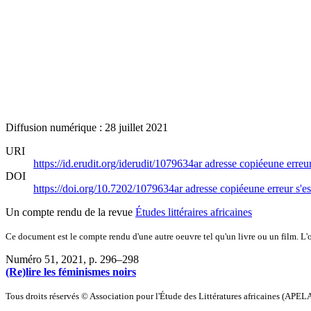
Diffusion numérique : 28 juillet 2021
URI
https://id.erudit.org/iderudit/1079634ar
adresse copiée
une erreur
DOI
https://doi.org/10.7202/1079634ar
adresse copiée
une erreur s'es
Un compte rendu de la revue
Études littéraires africaines
Ce document est le compte rendu d'une autre oeuvre tel qu'un livre ou un film. L'oe
Numéro 51, 2021
, p. 296–298
(Re)lire les féminismes noirs
Tous droits réservés © Association pour l'Étude des Littératures africaines (APEL