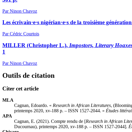
Par Ninon Chavoz
Les écrivain·e·s nigérian·e·s de la troisième génération 
Par Cédric Courtois
MILLER
(Christopher L.),
Impostors, Literary Hoaxes
1
Par Ninon Chavoz
Outils de citation
Citer cet article
MLA
Cagnan, Edoardo. «
Research in African Literatures
, (Blooming
printemps 2020,
xv
-188 p. – ISSN 1527-2044. »
Études littérai
APA
Cagnan, E. (2021). Compte rendu de [
Research in African Lite
Ducournau), printemps 2020,
xv
-188 p. – ISSN 1527-2044].
Ét
Chicago