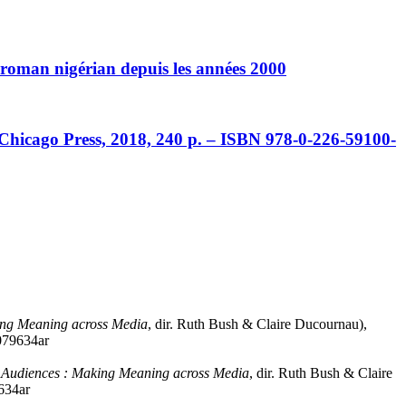
roman nigérian depuis les années 2000
 Chicago Press, 2018, 240 p. – ISBN 978-0-226-59100-
ing Meaning across Media
, dir. Ruth Bush & Claire Ducournau),
1079634ar
 Audiences : Making Meaning across Media
, dir. Ruth Bush & Claire
9634ar