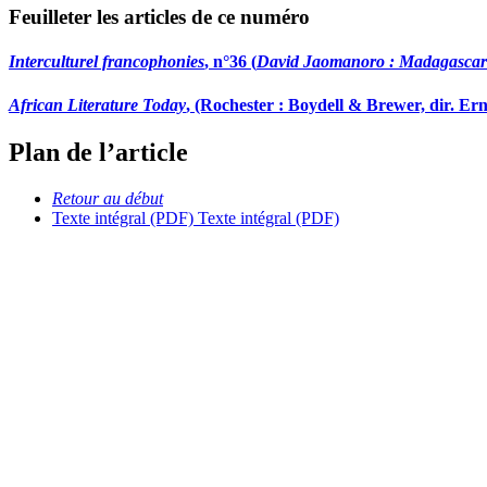
Feuilleter les articles de ce numéro
Interculturel francophonies
, n°36 (
David Jaomanoro : Madagascar-M
African Literature Today
, (Rochester : Boydell & Brewer, dir. Er
Plan de l’article
Retour au début
Texte intégral (PDF)
Texte intégral (PDF)