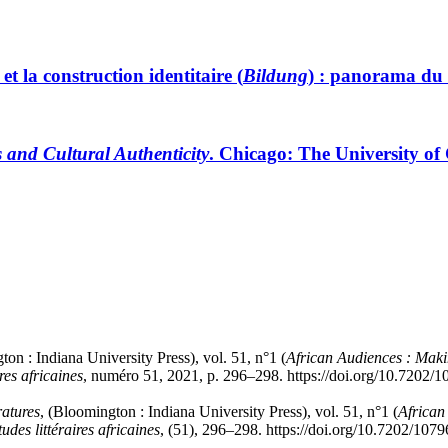
et la construction identitaire (
Bildung
) : panorama du 
 and Cultural Authenticity
. Chicago: The University of
ton : Indiana University Press), vol. 51, n°1 (
African Audiences : Mak
res africaines
, numéro 51, 2021, p. 296–298. https://doi.org/10.7202/
ratures
, (Bloomington : Indiana University Press), vol. 51, n°1 (
African
udes littéraires africaines
, (51), 296–298. https://doi.org/10.7202/107