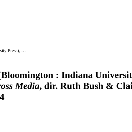
sity Press), …
 (Bloomington : Indiana University
ross Media
, dir. Ruth Bush & Cl
44