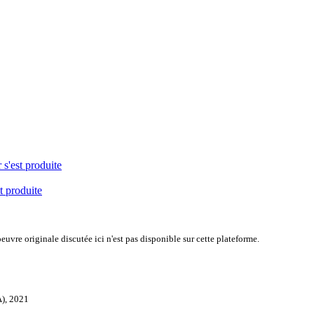
 s'est produite
t produite
uvre originale discutée ici n'est pas disponible sur cette plateforme.
A), 2021