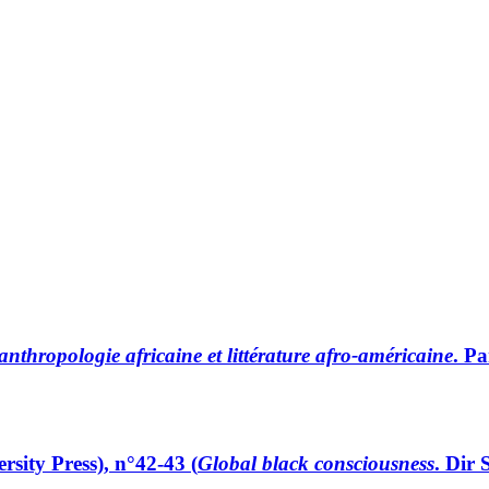
 anthropologie africaine et littérature afro-américaine
. P
sity Press), n°42-43 (
Global black consciousness
. Dir