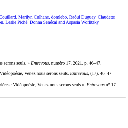
Couillard, Marilyn Culhane, domlebo, Raôul Duguay, Claudette
on, Leslie Piché, Donna Senécal and Aspasia Worlitzky
us serons seuls. »
Entrevous
, numéro 17, 2021, p. 46–47.
: Vidéopoésie, Venez nous serons seuls.
Entrevous
, (17), 46–47.
o
mières : Vidéopoésie, Venez nous serons seuls ».
Entrevous
n
17