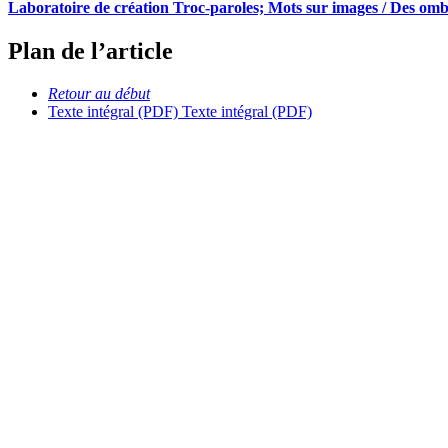
Laboratoire de création Troc-paroles; Mots sur images / Des ombr
Plan de l’article
Retour au début
Texte intégral (PDF)
Texte intégral (PDF)