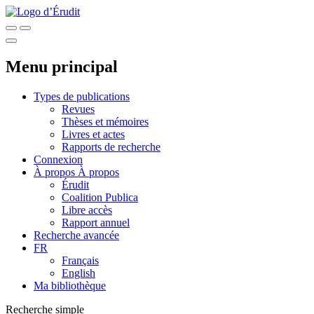
Menu principal
Types de publications
Revues
Thèses et mémoires
Livres et actes
Rapports de recherche
Connexion
À propos
À propos
Érudit
Coalition Publica
Libre accès
Rapport annuel
Recherche avancée
FR
Français
English
Ma bibliothèque
Recherche simple