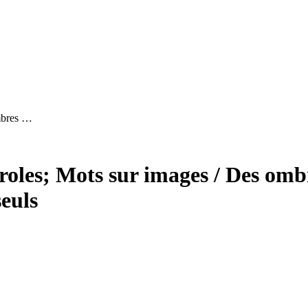
ombres …
oles; Mots sur images / Des ombr
euls