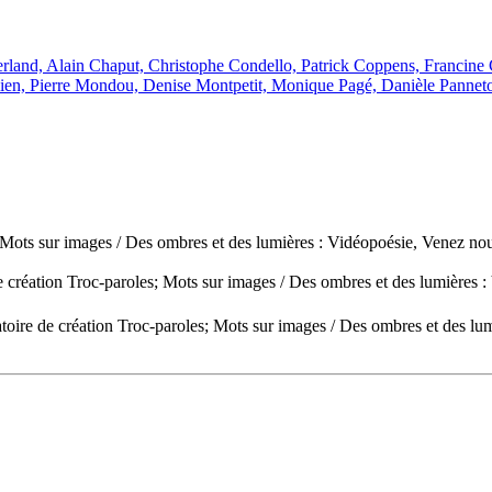
land, Alain Chaput, Christophe Condello, Patrick Coppens, Francine 
lien, Pierre Mondou, Denise Montpetit, Monique Pagé, Danièle Pannet
; Mots sur images / Des ombres et des lumières : Vidéopoésie, Venez no
e création Troc-paroles; Mots sur images / Des ombres et des lumières 
atoire de création Troc-paroles; Mots sur images / Des ombres et des lu