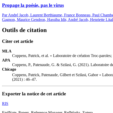
Propage la poésie, pas le virus
Par André Jacob, Laurent Berthiaume, France Bonneau, Paul Chamber
Gagnon, Maurice Gendron, Hassiba Idir, André Jacob, Henriette Lita
Outils de citation
Citer cet article
MLA
Coppens, Patrick, et al. « Laboratoire de création Troc-paroles
APA
Coppens, P., Patenaude, G. & Szilasi, G. (2021). Laboratoire d
Chicago
Coppens, Patrick, Patenaude, Gilbert et Szilasi, Gabor « Labor
(2021) : 46–47.
Exporter la notice de cet article
RIS
EndNote, Papers, Reference Manager, RefWorks, Zotero