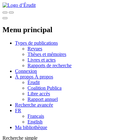
Menu principal
Types de publications
Revues
Thèses et mémoires
Livres et actes
Rapports de recherche
Connexion
À propos
À propos
Érudit
Coalition Publica
Libre accès
Rapport annuel
Recherche avancée
FR
Français
English
Ma bibliothèque
Recherche simple