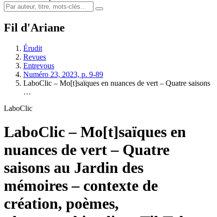
Fil d'Ariane
Érudit
Revues
Entrevous
Numéro 23, 2023, p. 9-89
LaboClic – Mo[t]saïques en nuances de vert – Quatre saisons
…
LaboClic
LaboClic – Mo[t]saïques en
nuances de vert – Quatre
saisons au Jardin des
mémoires – contexte de
création, poèmes,