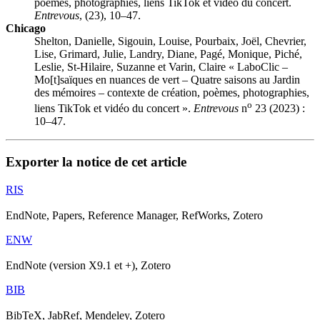
poèmes, photographies, liens TikTok et vidéo du concert.
Entrevous
, (23), 10–47.
Chicago
Shelton, Danielle, Sigouin, Louise, Pourbaix, Joël, Chevrier,
Lise, Grimard, Julie, Landry, Diane, Pagé, Monique, Piché,
Leslie, St-Hilaire, Suzanne et Varin, Claire « LaboClic –
Mo[t]saïques en nuances de vert – Quatre saisons au Jardin
des mémoires – contexte de création, poèmes, photographies,
o
liens TikTok et vidéo du concert ».
Entrevous
n
23 (2023) :
10–47.
Exporter la notice de cet article
RIS
EndNote, Papers, Reference Manager, RefWorks, Zotero
ENW
EndNote (version X9.1 et +), Zotero
BIB
BibTeX, JabRef, Mendeley, Zotero