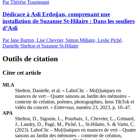
Par Thérèse Tousignant
Dédicace à Asli Erdoğan, comprenant une
installation de Suzanne St-Hilaire : Dans les souliers
d’Asli
Par Jane Burton, Lise Chevrier, Simon Millaire, Leslie Piché,
Danielle Shelton et Suzanne St-Hilaire
Outils de citation
Citer cet article
MLA
Shelton, Danielle, et al. « LaboClic – Mo[t]saïques en
nuances de vert – Quatre saisons au Jardin des mémoires –
contexte de création, poèmes, photographies, liens TikTok et
vidéo du concert. »
Entrevous
, numéro 23, 2023, p. 10–47.
APA
Shelton, D., Sigouin, L., Pourbaix, J., Chevrier, L., Grimard,
J., Landry, D., Pagé, M., Piché, L., St-Hilaire, S. & Varin, C.
(2023). LaboClic – Mo[t]saïques en nuances de vert – Quatre
saisons au Jardin des mémoires – contexte de création,