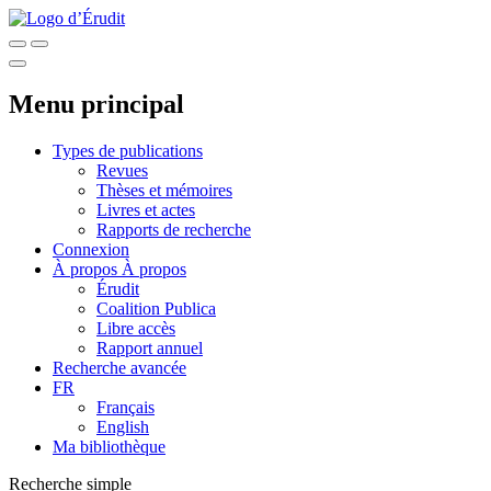
Menu principal
Types de publications
Revues
Thèses et mémoires
Livres et actes
Rapports de recherche
Connexion
À propos
À propos
Érudit
Coalition Publica
Libre accès
Rapport annuel
Recherche avancée
FR
Français
English
Ma bibliothèque
Recherche simple