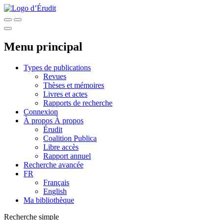
Menu principal
Types de publications
Revues
Thèses et mémoires
Livres et actes
Rapports de recherche
Connexion
À propos
À propos
Érudit
Coalition Publica
Libre accès
Rapport annuel
Recherche avancée
FR
Français
English
Ma bibliothèque
Recherche simple