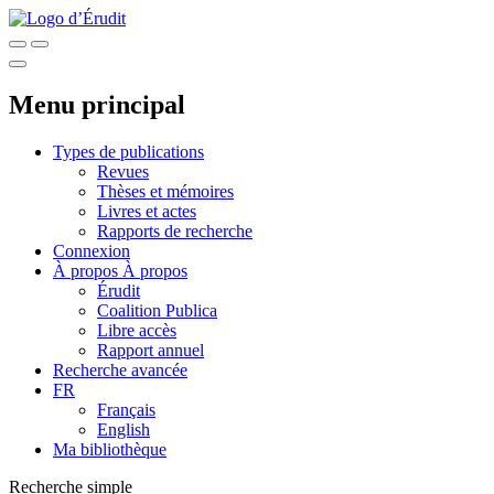
Menu principal
Types de publications
Revues
Thèses et mémoires
Livres et actes
Rapports de recherche
Connexion
À propos
À propos
Érudit
Coalition Publica
Libre accès
Rapport annuel
Recherche avancée
FR
Français
English
Ma bibliothèque
Recherche simple