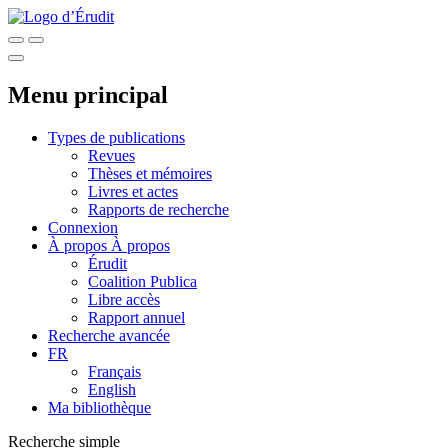
Menu principal
Types de publications
Revues
Thèses et mémoires
Livres et actes
Rapports de recherche
Connexion
À propos
À propos
Érudit
Coalition Publica
Libre accès
Rapport annuel
Recherche avancée
FR
Français
English
Ma bibliothèque
Recherche simple