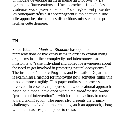
un modèle développé au cœur même du
Biodôme
: « La
pyramide d’interventions ». Une approche qui appelle les
visiteur.euse.s à passer à l’action. Y sont également présentés
les principaux défis qui accompagnent l’implantation d’une
telle approche, ainsi que les dispositions mises en place pour
faciliter cette dernière.
EN :
Since 1992, the
Montréal Biodôme
has operated
representations of five ecosystems in order to exhibit living
organisms in all their complexity and interconnections. Its
mission is to “raise individual and collective awareness about
the need to get involved in protecting natural ecosystems.”
The institution’s Public Programs and Education Department
is examining a method for improving how activities fulfill this
mission more tangibly. This paper outlines the process
involved. In essence, it proposes a new educational approach
based on a model developed within the
Biodôme
itself—the
“pyramid of intervention”—which calls on visitors to move
toward taking action. The paper also presents the primary
challenges involved in implementing such an approach, along
with the measures put in place to do so.