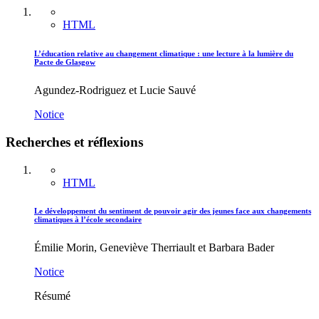
HTML
L’éducation relative au changement climatique : une lecture à la lumière du
Pacte de Glasgow
Agundez-Rodriguez et Lucie Sauvé
Notice
Recherches et réflexions
HTML
Le développement du sentiment de pouvoir agir des jeunes face aux changements
climatiques à l’école secondaire
Émilie Morin, Geneviève Therriault et Barbara Bader
Notice
Résumé