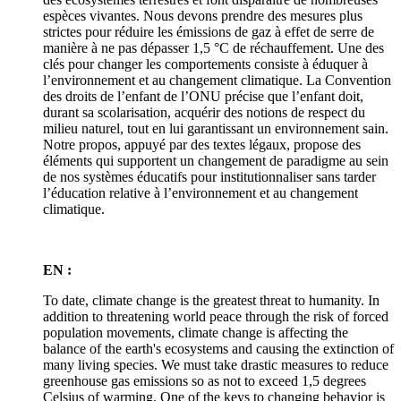
espèces vivantes. Nous devons prendre des mesures plus
strictes pour réduire les émissions de gaz à effet de serre de
manière à ne pas dépasser 1,5 °C de réchauffement. Une des
clés pour changer les comportements consiste à éduquer à
l’environnement et au changement climatique. La Convention
des droits de l’enfant de l’ONU précise que l’enfant doit,
durant sa scolarisation, acquérir des notions de respect du
milieu naturel, tout en lui garantissant un environnement sain.
Notre propos, appuyé par des textes légaux, propose des
éléments qui supportent un changement de paradigme au sein
de nos systèmes éducatifs pour institutionnaliser sans tarder
l’éducation relative à l’environnement et au changement
climatique.
EN :
To date, climate change is the greatest threat to humanity. In
addition to threatening world peace through the risk of forced
population movements, climate change is affecting the
balance of the earth's ecosystems and causing the extinction of
many living species. We must take drastic measures to reduce
greenhouse gas emissions so as not to exceed 1,5 degrees
Celsius of warming. One of the keys to changing behavior is