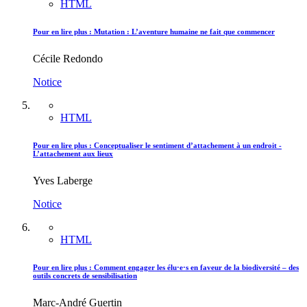
HTML
Pour en lire plus : Mutation : L’aventure humaine ne fait que commencer
Cécile Redondo
Notice
HTML
Pour en lire plus : Conceptualiser le sentiment d’attachement à un endroit -
L’attachement aux lieux
Yves Laberge
Notice
HTML
Pour en lire plus : Comment engager les élu·e·s en faveur de la biodiversité – des
outils concrets de sensibilisation
Marc-André Guertin