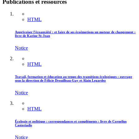
Publications et ressources
HTML
Apprivoiser l'écoanxiété : et faire de ses écoémotions un moteur de changement :
livre de Karine St-Jean
Notice
HTML
Travail, formation et éducation au temps des transitions écologiques : ouvrage
sous la direction de Félicie Drouilleau-Gay et Alain Legardez
Notice
HTML
Écologie et politique : correspondances et compléments : livre de Cornelius
Castoriadis
Notice