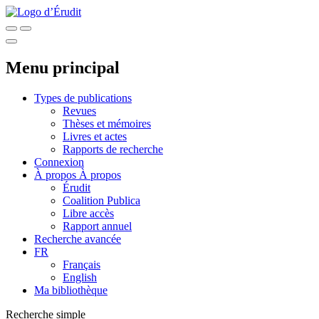
Menu principal
Types de publications
Revues
Thèses et mémoires
Livres et actes
Rapports de recherche
Connexion
À propos
À propos
Érudit
Coalition Publica
Libre accès
Rapport annuel
Recherche avancée
FR
Français
English
Ma bibliothèque
Recherche simple