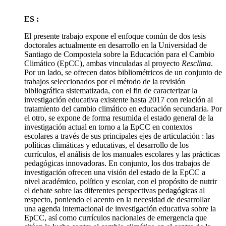
ES :
El presente trabajo expone el enfoque común de dos tesis
doctorales actualmente en desarrollo en la Universidad de
Santiago de Compostela sobre la Educación para el Cambio
Climático (EpCC), ambas vinculadas al proyecto
Resclima
.
Por un lado, se ofrecen datos bibliométricos de un conjunto de
trabajos seleccionados por el método de la revisión
bibliográfica sistematizada, con el fin de caracterizar la
investigación educativa existente hasta 2017 con relación al
tratamiento del cambio climático en educación secundaria. Por
el otro, se expone de forma resumida el estado general de la
investigación actual en torno a la EpCC en contextos
escolares a través de sus principales ejes de articulación : las
políticas climáticas y educativas, el desarrollo de los
currículos, el análisis de los manuales escolares y las prácticas
pedagógicas innovadoras. En conjunto, los dos trabajos de
investigación ofrecen una visión del estado de la EpCC a
nivel académico, político y escolar, con el propósito de nutrir
el debate sobre las diferentes perspectivas pedagógicas al
respecto, poniendo el acento en la necesidad de desarrollar
una agenda internacional de investigación educativa sobre la
EpCC, así como currículos nacionales de emergencia que