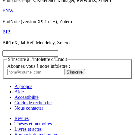
EndNote, Papers, Reference Manager, RefWorks, Zotero
ENW
EndNote (version X9.1 et +), Zotero
BIB
BibTeX, JabRef, Mendeley, Zotero
S’inscrire à l’infolettre d’Érudit
Abonnez-vous à notre infolettre :
À propos
Aide
Accessibilité
Guide de recherche
Nous contacter
Revues
Thèses et mémoires
Livres et actes
Rapports de recherche