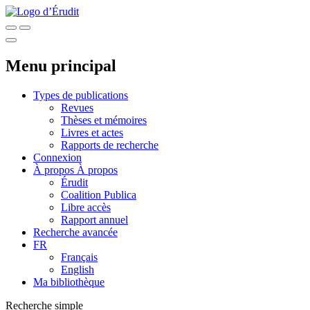
Menu principal
Types de publications
Revues
Thèses et mémoires
Livres et actes
Rapports de recherche
Connexion
À propos
À propos
Érudit
Coalition Publica
Libre accès
Rapport annuel
Recherche avancée
FR
Français
English
Ma bibliothèque
Recherche simple