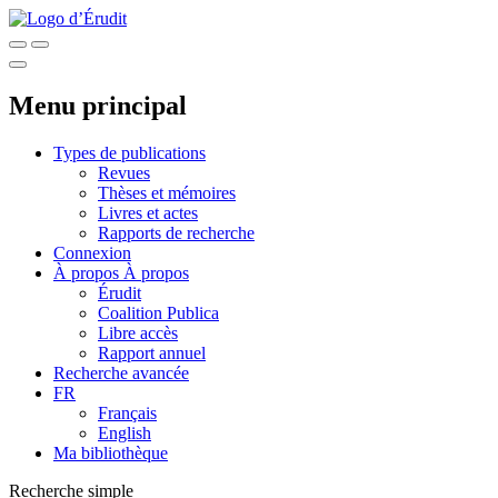
Menu principal
Types de publications
Revues
Thèses et mémoires
Livres et actes
Rapports de recherche
Connexion
À propos
À propos
Érudit
Coalition Publica
Libre accès
Rapport annuel
Recherche avancée
FR
Français
English
Ma bibliothèque
Recherche simple