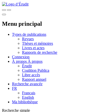
Menu principal
Types de publications
Revues
Thèses et mémoires
Livres et actes
Rapports de recherche
Connexion
À propos
À propos
Érudit
Coalition Publica
Libre accès
Rapport annuel
Recherche avancée
FR
Français
English
Ma bibliothèque
Recherche simple