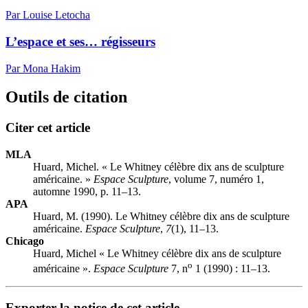
Par Louise Letocha
L’espace et ses… régisseurs
Par Mona Hakim
Outils de citation
Citer cet article
MLA
Huard, Michel. « Le Whitney célèbre dix ans de sculpture
américaine. »
Espace Sculpture
, volume 7, numéro 1,
automne 1990, p. 11–13.
APA
Huard, M. (1990). Le Whitney célèbre dix ans de sculpture
américaine.
Espace Sculpture
,
7
(1), 11–13.
Chicago
Huard, Michel « Le Whitney célèbre dix ans de sculpture
o
américaine ».
Espace Sculpture
7, n
1 (1990) : 11–13.
Exporter la notice de cet article