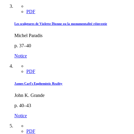
PDF
Les sculptures de Violette Dionne ou la monumentalité réinvestie
Michel Paradis
p. 37–40
Notice
PDF
James Carl's Euphemistic Reality
John K. Grande
p. 40–43
Notice
PDF