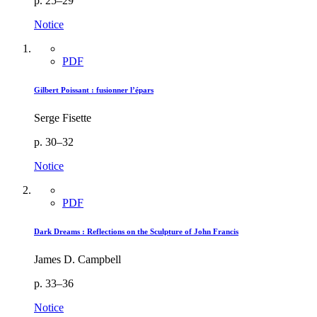
p. 25–29
Notice
PDF
Gilbert Poissant : fusionner l’épars
Serge Fisette
p. 30–32
Notice
PDF
Dark Dreams : Reflections on the Sculpture of John Francis
James D. Campbell
p. 33–36
Notice