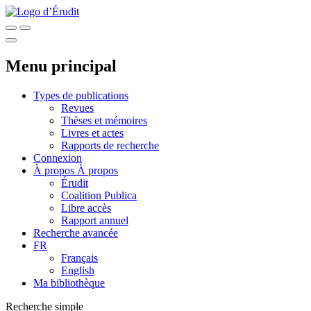
Menu principal
Types de publications
Revues
Thèses et mémoires
Livres et actes
Rapports de recherche
Connexion
À propos
À propos
Érudit
Coalition Publica
Libre accès
Rapport annuel
Recherche avancée
FR
Français
English
Ma bibliothèque
Recherche simple