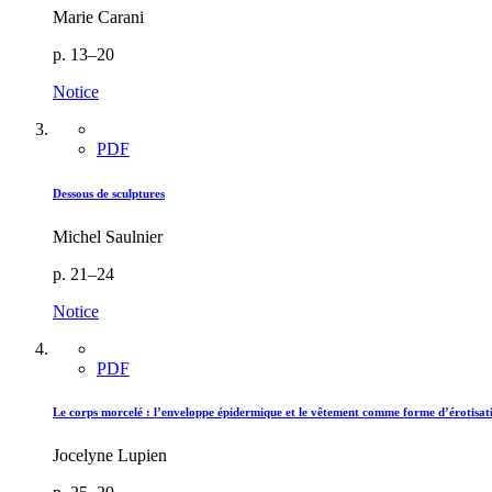
Marie Carani
p. 13–20
Notice
PDF
Dessous de sculptures
Michel Saulnier
p. 21–24
Notice
PDF
Le corps morcelé : l’enveloppe épidermique et le vêtement comme forme d’érotisati
Jocelyne Lupien