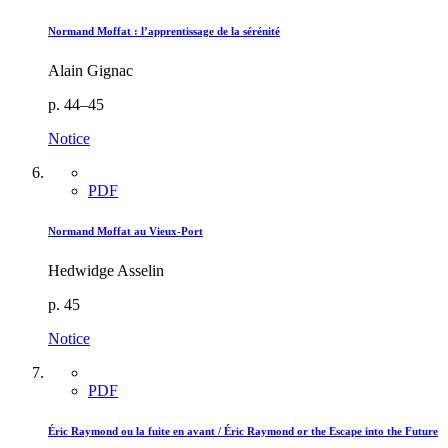
Normand Moffat : l’apprentissage de la sérénité
Alain Gignac
p. 44–45
Notice
PDF
Normand Moffat au Vieux-Port
Hedwidge Asselin
p. 45
Notice
PDF
Éric Raymond ou la fuite en avant / Éric Raymond or the Escape into the Future