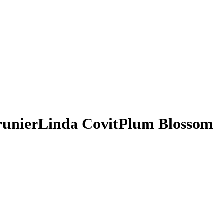
runier
Linda Covit
Plum Blossom 