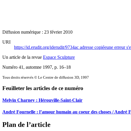
Diffusion numérique : 23 février 2010
URI
https://id.erudit.org/iderudit/9734ac
adresse copiée
une erreur s'e
Un article de la revue
Espace Sculpture
Numéro 41, automne 1997
, p. 16–18
Tous droits réservés © Le Centre de diffusion 3D, 1997
Feuilleter les articles de ce numéro
Melvin Charney :
H
érouville-Saint-Clair
André Fournelle : l’amour humain au coeur des choses / André 
Plan de l’article