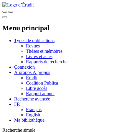
Menu principal
Types de publications
Revues
Thèses et mémoires
Livres et actes
Rapports de recherche
Connexion
À propos
À propos
Érudit
Coalition Publica
Libre accès
Rapport annuel
Recherche avancée
FR
Français
English
Ma bibliothèque
Recherche simple