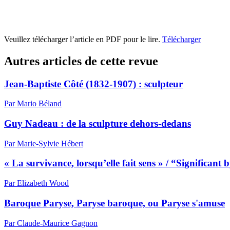
Veuillez télécharger l’article en PDF pour le lire.
Télécharger
Autres articles de cette revue
Jean-Baptiste Côté (1832-1907) : sculpteur
Par Mario Béland
Guy Nadeau : de la sculpture dehors-dedans
Par Marie-Sylvie Hébert
« La survivance, lorsqu’elle fait sens » / “Significant 
Par Elizabeth Wood
Baroque Paryse, Paryse baroque, ou Paryse s'amuse
Par Claude-Maurice Gagnon