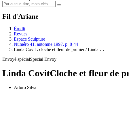
Fil d'Ariane
Érudit
Revues
Espace Sculpture
Numéro 41, automne 1997, p. 8-44
Linda Covit : cloche et fleur de prunier / Linda …
Envoyé spécial
Special Envoy
Linda Covit
Cloche et fleur de p
Arturo Silva