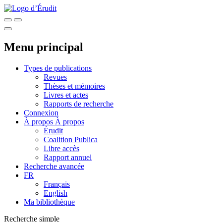
Menu principal
Types de publications
Revues
Thèses et mémoires
Livres et actes
Rapports de recherche
Connexion
À propos
À propos
Érudit
Coalition Publica
Libre accès
Rapport annuel
Recherche avancée
FR
Français
English
Ma bibliothèque
Recherche simple