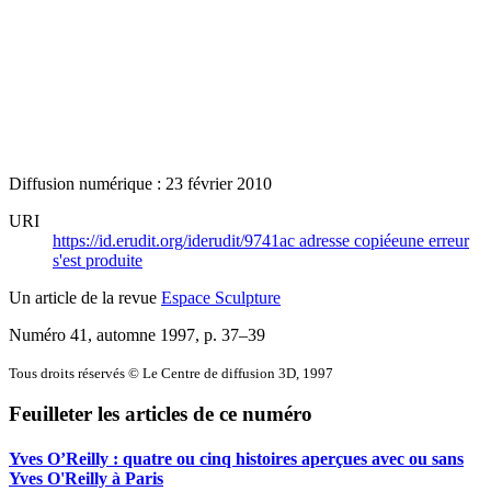
Diffusion numérique : 23 février 2010
URI
https://id.erudit.org/iderudit/9741ac
adresse copiée
une erreur
s'est produite
Un article de la revue
Espace Sculpture
Numéro 41, automne 1997
, p. 37–39
Tous droits réservés © Le Centre de diffusion 3D, 1997
Feuilleter les articles de ce numéro
Yves O’Reilly : quatre ou cinq histoires aperçues avec ou sans
Yves O'Reilly à Paris