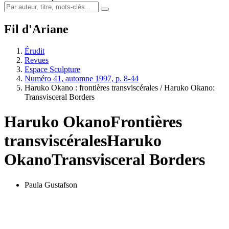
Fil d'Ariane
Érudit
Revues
Espace Sculpture
Numéro 41, automne 1997, p. 8-44
Haruko Okano : frontières transviscérales / Haruko Okano:
Transvisceral Borders
Haruko Okano
Frontières
transviscérales
Haruko
Okano
Transvisceral Borders
Paula Gustafson