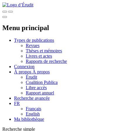
Menu principal
Types de publications
Revues
Thèses et mémoires
Livres et actes
Rapports de recherche
Connexion
À propos
À propos
Érudit
Coalition Publica
Libre accès
Rapport annuel
Recherche avancée
FR
Français
English
Ma bibliothèque
Recherche simple