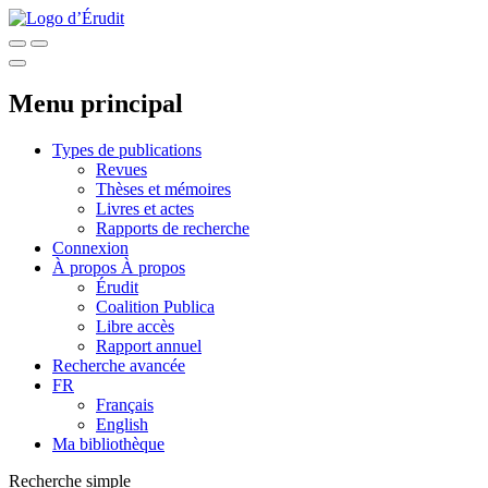
Menu principal
Types de publications
Revues
Thèses et mémoires
Livres et actes
Rapports de recherche
Connexion
À propos
À propos
Érudit
Coalition Publica
Libre accès
Rapport annuel
Recherche avancée
FR
Français
English
Ma bibliothèque
Recherche simple