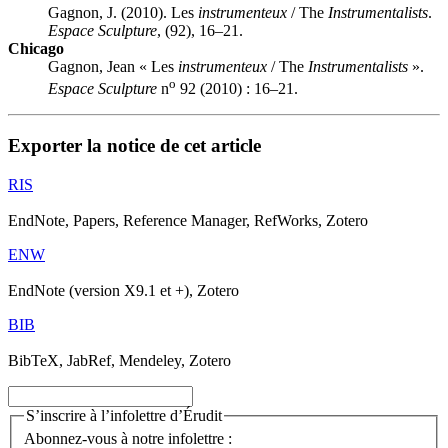
Gagnon, J. (2010). Les
instrumenteux
/ The
Instrumentalists
.
Espace Sculpture
, (92), 16–21.
Chicago
Gagnon, Jean « Les
instrumenteux
/ The
Instrumentalists
».
o
Espace Sculpture
n
92 (2010) : 16–21.
Exporter la notice de cet article
RIS
EndNote, Papers, Reference Manager, RefWorks, Zotero
ENW
EndNote (version X9.1 et +), Zotero
BIB
BibTeX, JabRef, Mendeley, Zotero
S’inscrire à l’infolettre d’Érudit
Abonnez-vous à notre infolettre :