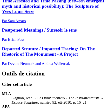
Time Arrested and Time Passing (between emergent
myth and historical possibility): The Sculpture of
Yves Louis-Seize
Par Sara Amato
Postponed Meanings / Surseoir le sens
Par Brian Foss
Departed Struture / Imparted Tracing: On The
Rhetoric of The Monument - A Project
Par Devora Neumark and Andrea Wollensak
Outils de citation
Citer cet article
MLA
Gagnon, Jean. « Les
instrumenteux
/ The
Instrumentalists
. »
Espace Sculpture
, numéro 92, été 2010, p. 16–21.
APA