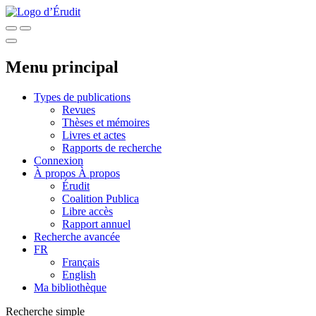
Menu principal
Types de publications
Revues
Thèses et mémoires
Livres et actes
Rapports de recherche
Connexion
À propos
À propos
Érudit
Coalition Publica
Libre accès
Rapport annuel
Recherche avancée
FR
Français
English
Ma bibliothèque
Recherche simple