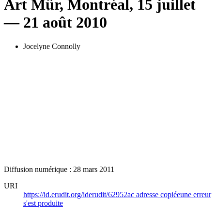
Art Mûr, Montréal, 15 juillet
— 21 août 2010
Jocelyne Connolly
Diffusion numérique : 28 mars 2011
URI
https://id.erudit.org/iderudit/62952ac
adresse copiée
une erreur
s'est produite