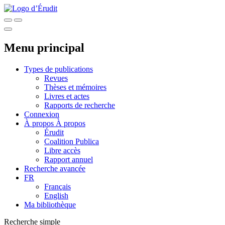
Menu principal
Types de publications
Revues
Thèses et mémoires
Livres et actes
Rapports de recherche
Connexion
À propos
À propos
Érudit
Coalition Publica
Libre accès
Rapport annuel
Recherche avancée
FR
Français
English
Ma bibliothèque
Recherche simple